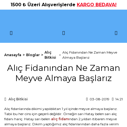
1500 ₺ Üzeri Alışverişlerde
KARGO BEDAVA!
Alıç
Alıç Fidanından Ne Zaman Meyve
Anasayfa
Bloglar
Bitkisi
Almaya Başlarız
Alıç Fidanından Ne Zaman
Meyve Almaya Başlarız
Alıç Bitkisi
03-08-2019
14:21
Alıç fidanlarında dikimi yapıldıktan 1 yıl içinde meyve almaya başlarız.
Tabii bu her cins için geçerli değildir. Örneğin sarı Hatay belen sarı alıç
fidanı hariç. Hatay sarı belen
alıç fidanı
ndan 2.yıldan itibaren meyve
almaya başlarız. Dikim yaptığımız alıç fidanlarından daha fazla verim