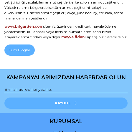
yetiştiriciliği yapılabilen armut çeşitleri, erkenci olan armut çeşitleridir.
Yüksek rakımlı bölgelerde ise tüm armut çeşitlerini kolaylıkla
dikebilirsiniz. Erkenci armut çeşitleri; akça, june beauty, etruşka, santa
maria, carmen çeşitleridir.
www.bilgarden.com
sitemiz üzerinden kredi kartı havale ödeme
yöntemlerini kullanarak veya iletişim numaralarımızdan bizleri
arayarak armut fidanı veya diğer
meyve fidanı
siparişinizi verebilirsiniz.
Tüm Bloglar
KAMPANYALARIMIZDAN HABERDAR OLUN
KAYDOL
KURUMSAL