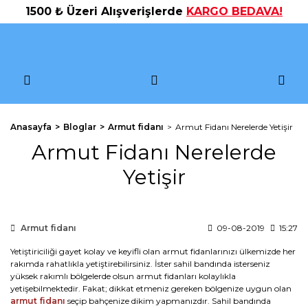
1500 ₺ Üzeri Alışverişlerde
KARGO BEDAVA!
Anasayfa
Bloglar
Armut fidanı
Armut Fidanı Nerelerde Yetişir
Armut Fidanı Nerelerde
Yetişir
Armut fidanı
09-08-2019
15:27
Yetiştiriciliği gayet kolay ve keyifli olan armut fidanlarınızı ülkemizde her
rakımda rahatlıkla yetiştirebilirsiniz. İster sahil bandında isterseniz
yüksek rakımlı bölgelerde olsun armut fidanları kolaylıkla
yetişebilmektedir. Fakat; dikkat etmeniz gereken bölgenize uygun olan
armut fidanı
seçip bahçenize dikim yapmanızdır. Sahil bandında