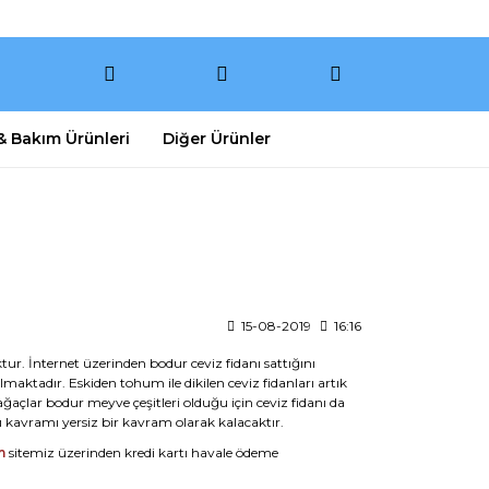
 & Bakım Ürünleri
Diğer Ürünler
15-08-2019
16:16
ur. İnternet üzerinden bodur ceviz fidanı sattığını
maktadır. Eskiden tohum ile dikilen ceviz fidanları artık
açlar bodur meyve çeşitleri olduğu için ceviz fidanı da
ı kavramı yersiz bir kavram olarak kalacaktır.
m
sitemiz üzerinden kredi kartı havale ödeme