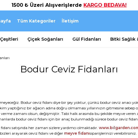
1500 ₺ Üzeri Alışverişlerde
KARGO BEDAVA!
ayfa
Tüm Kategoriler
İletişim
eşitleri
Çiçek Soğanları
Gül Fidanları
Bitki Sağlık
anları
Bodur Ceviz Fidanları
eyeceğiz. Bodur ceviz fidanı diye bir şey yoktur, çünkü bodur ceviz anacı yokt
ikim yaptığınız bir ağacın adına doğru olmaması yıllarınızın gitmesine sebep ol
verme zamanı olsun, değişmiştir. Tabi halk arasında bu şekilde meyve veren ağ
amanlarda bodur ceviz fidanı için bir anaç bulunmadığı sürece bodur ceviz fidan
e fidanı satışında her zaman sizlere yardımcı olmaktadır.
www.bilgarden.co
zleri arayarak ceviz fidanı ve diğer
meyve fidanı
siparişlerinizi verebilirsiniz.