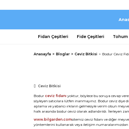
Anas
Fidan Çeşitleri
Fide Çeşitleri
Tohum Ç
Anasayfa
Bloglar
Ceviz Bitkisi
Bodur Ceviz Fid
Ceviz Bitkisi
Bodur
ceviz fidanı
yoktur, böylece bu soruya cevap verem
söyleyen satıcılara lütfen inanmayınız. Bodur ceviz diye d
aşılama ve yabancı ırkların gelmesiyle verim olsun meyve 
halk arasında bodur ceviz olarak adlandırıldı. İlerleyen z
www.bilgarden.com
sitemiz ceviz fidanı ve diğer meyv
yöntemlerini kullanarak veya iletişim numaralarımızdan bi