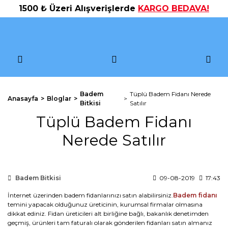
1500 ₺ Üzeri Alışverişlerde
KARGO BEDAVA!
Badem
Tüplü Badem Fidanı Nerede
Anasayfa
Bloglar
Bitkisi
Satılır
Tüplü Badem Fidanı
Nerede Satılır
Badem Bitkisi
09-08-2019
17:43
İnternet üzerinden badem fidanlarınızı satın alabilirsiniz.
Badem fidanı
temini yapacak olduğunuz üreticinin, kurumsal firmalar olmasına
dikkat ediniz. Fidan üreticileri alt birliğine bağlı, bakanlık denetimden
geçmiş, ürünleri tam faturalı olarak gönderilen fidanları satın almanız