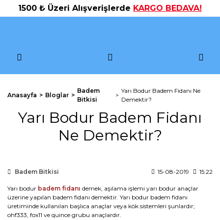
1500 ₺ Üzeri Alışverişlerde
KARGO BEDAVA!
Badem
Yarı Bodur Badem Fidanı Ne
Anasayfa
Bloglar
Bitkisi
Demektir?
Yarı Bodur Badem Fidanı
Ne Demektir?
Badem Bitkisi
15-08-2019
15:22
Yarı bodur
badem fidanı
demek, aşılama işlemi yarı bodur anaçlar
üzerine yapılan badem fidanı demektir. Yarı bodur badem fidanı
üretiminde kullanılan başlıca anaçlar veya kök sistemleri şunlardır;
ohf333, fox11 ve quince grubu anaçlardır.