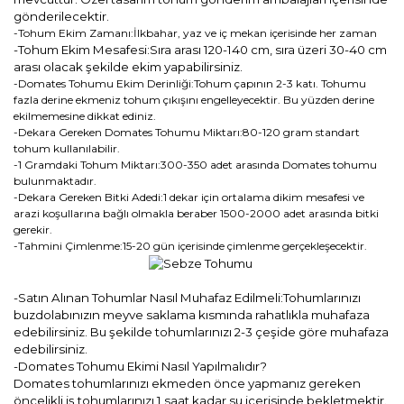
gönderilecektir.
-Tohum Ekim Zamanı:İlkbahar, yaz ve iç mekan içerisinde her zaman
-Tohum Ekim Mesafesi:Sıra arası 120-140 cm, sıra üzeri 30-40 cm
arası olacak şekilde ekim yapabilirsiniz.
-Domates Tohumu Ekim Derinliği:Tohum çapının 2-3 katı. Tohumu
fazla derine ekmeniz tohum çıkışını engelleyecektir. Bu yüzden derine
ekilmemesine dikkat ediniz.
-Dekara Gereken Domates Tohumu Miktarı:80-120 gram standart
tohum kullanılabilir.
-1 Gramdaki Tohum Miktarı:300-350 adet arasında Domates tohumu
bulunmaktadır.
-Dekara Gereken Bitki Adedi:1 dekar için ortalama dikim mesafesi ve
arazi koşullarına bağlı olmakla beraber 1500-2000 adet arasında bitki
gerekir.
-Tahmini Çimlenme:15-20 gün içerisinde çimlenme gerçekleşecektir.
-Satın Alınan Tohumlar Nasıl Muhafaz Edilmeli:Tohumlarınızı
buzdolabınızın meyve saklama kısmında rahatlıkla muhafaza
edebilirsiniz. Bu şekilde tohumlarınızı 2-3 çeşide göre muhafaza
edebilirsiniz.
-Domates Tohumu Ekimi Nasıl Yapılmalıdır?
Domates tohumlarınızı ekmeden önce yapmanız gereken
öncelikli iş tohumlarınızı 1 saat kadar su içerisinde bekletmektir.