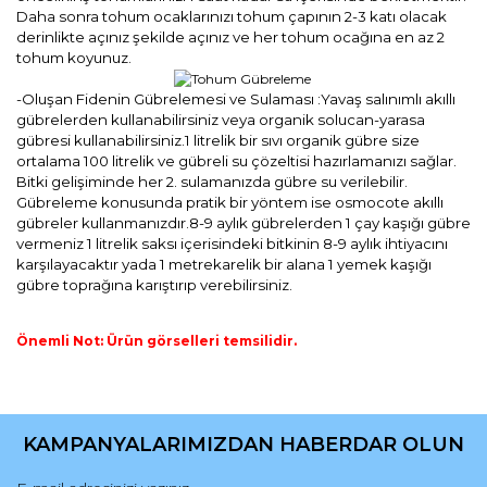
Daha sonra tohum ocaklarınızı tohum çapının 2-3 katı olacak
derinlikte açınız şekilde açınız ve her tohum ocağına en az 2
tohum koyunuz.
-Oluşan Fidenin Gübrelemesi ve Sulaması :Yavaş salınımlı akıllı
gübrelerden kullanabilirsiniz veya organik solucan-yarasa
gübresi kullanabilirsiniz.1 litrelik bir sıvı organik gübre size
ortalama 100 litrelik ve gübreli su çözeltisi hazırlamanızı sağlar.
Bitki gelişiminde her 2. sulamanızda gübre su verilebilir.
Gübreleme konusunda pratik bir yöntem ise osmocote akıllı
gübreler kullanmanızdır.8-9 aylık gübrelerden 1 çay kaşığı gübre
vermeniz 1 litrelik saksı içerisindeki bitkinin 8-9 aylık ihtiyacını
karşılayacaktır yada 1 metrekarelik bir alana 1 yemek kaşığı
gübre toprağına karıştırıp verebilirsiniz.
Önemli Not: Ürün görselleri temsilidir.
Bu ürünün fiyat bilgisi, resim, ürün açıklamalarında ve diğer
konularda yetersiz gördüğünüz noktaları öneri formunu
Bu ürüne ilk yorumu siz yapın!
kullanarak tarafımıza iletebilirsiniz.
KAMPANYALARIMIZDAN HABERDAR OLUN
Görüş ve önerileriniz için teşekkür ederiz.