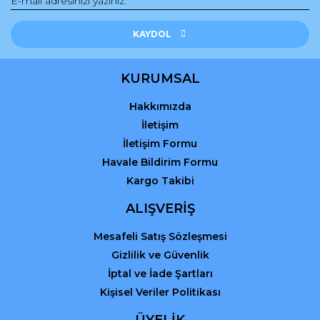
Yorum Yaz
Ürün resmi kalitesiz, bozuk veya görüntülenemiyor.
Ürün açıklamasında eksik bilgiler bulunuyor.
KAYDOL
Ürün bilgilerinde hatalar bulunuyor.
Ürün fiyatı diğer sitelerden daha pahalı.
KURUMSAL
Bu ürüne benzer farklı alternatifler olmalı.
Hakkımızda
İletişim
İletişim Formu
Havale Bildirim Formu
Kargo Takibi
Gönder
ALIŞVERİŞ
Mesafeli Satış Sözleşmesi
Gizlilik ve Güvenlik
İptal ve İade Şartları
Kişisel Veriler Politikası
ÜYELİK