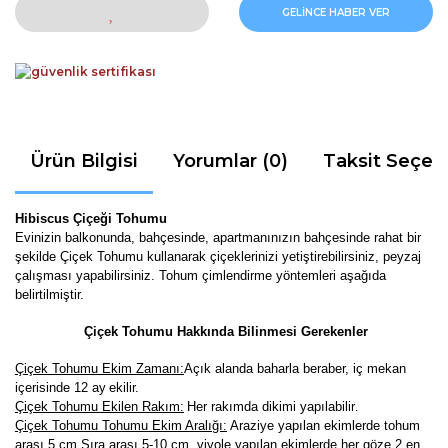
GELİNCE HABER VER
Ürün Bilgisi
Yorumlar (0)
Taksit Seçen
Hibiscus Çiçeği Tohumu
Evinizin balkonunda, bahçesinde, apartmanınızın bahçesinde rahat bir
şekilde Çiçek Tohumu kullanarak çiçeklerinizi yetiştirebilirsiniz, peyzaj
çalışması yapabilirsiniz. Tohum çimlendirme yöntemleri aşağıda
belirtilmiştir.
Çiçek Tohumu Hakkında Bilinmesi Gerekenler
Çiçek Tohumu Ekim Zamanı:
Açık alanda baharla beraber, iç mekan
içerisinde 12 ay
ekilir.
Çiçek Tohumu Ekilen Rakım:
Her rakımda dikimi yapılabilir
.
Çiçek Tohumu Tohumu Ekim Aralığı:
Araziye yapılan ekimlerde tohum
arası 5 cm Sıra arası 5-10 cm, viyole yapılan ekimlerde her göze 2 en