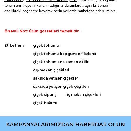
tohumların hepsini kullanmadığınız durumlarda ağzı kilitlenebilir
özellikteki poşetlere koyarak serin yerlerde muhafaza edebilirsiniz.
Önemli Not: Ürün görselleri temsilidir.
Bu ürünün fiyat bilgisi, resim, ürün açıklamalarında ve diğer
Etiketler :
çiçek tohumu
konularda yetersiz gördüğünüz noktaları öneri formunu
Bu ürüne ilk yorumu siz yapın!
çiçek tohumu kaç günde filizlenir
kullanarak tarafımıza iletebilirsiniz.
Görüş ve önerileriniz için teşekkür ederiz.
çiçek tohumu ne zaman ekilir
dış mekan çiçekleri
Yorum Yaz
Ürün resmi kalitesiz, bozuk veya görüntülenemiyor.
saksıda yetişen çiçekler
Ürün açıklamasında eksik bilgiler bulunuyor.
saksıda yetişen çiçek çeşitleri
Ürün bilgilerinde hatalar bulunuyor.
çiçek sipariş
iç mekan çiçekleri
Ürün fiyatı diğer sitelerden daha pahalı.
çiçek bakımı
Bu ürüne benzer farklı alternatifler olmalı.
KAMPANYALARIMIZDAN HABERDAR OLUN