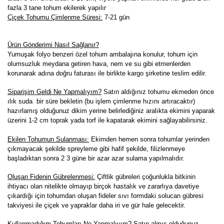
fazla 3 tane tohum ekilerek yapılır
Çiçek Tohumu Çimlenme Süresi:
7-21
gün
Ürün Gönderimi Nasıl Sağlanır?
Yumuşak folyo benzeri özel tohum ambalajına konulur, tohum için
olumsuzluk meydana getiren hava, nem ve su gibi etmenlerden
korunarak adına doğru faturası ile birlikte kargo şirketine teslim edilir.
Siparişim Geldi Ne Yapmalıyım?
Satın aldığınız tohumu ekmeden önce
ılık suda bir süre bekletin (bu işlem çimlenme hızını artıracaktır)
hazırlamış olduğunuz dikim yerine belirlediğiniz aralıkta ekimini yaparak
üzerini 1-2 cm toprak yada torf ile kapatarak ekimini sağlayabilirsiniz.
Ekilen Tohumun Sulanması:
Ekimden hemen sonra tohumlar yerinden
çıkmayacak şekilde spreyleme gibi hafif şekilde, filizlenmeye
başladıktan sonra 2 3 güne bir azar azar sulama yapılmalıdır.
Oluşan Fidenin Gübrelenmesi:
Çiftlik gübreleri çoğunlukla bitkinin
ihtiyacı olan nitelikte olmayıp birçok hastalık ve zararlıya davetiye
çıkardığı için tohumdan oluşan fideler sıvı formdaki solucan gübresi
takviyesi ile çiçek ve yapraklar daha iri ve gür hale gelecektir.
K
ullanmadığım Tohumları Ne Yapmalıyım?
Satın almış olduğunuz