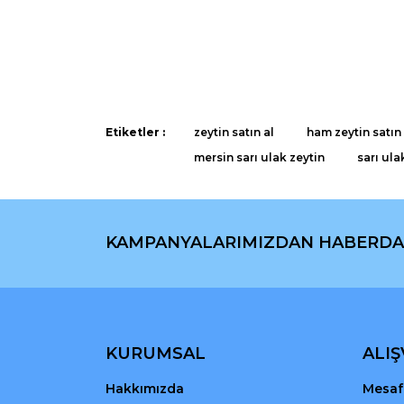
Bu ürünün fiyat bilgisi, resim, ürün açıklamaların
Görüş ve önerileriniz için teşekkür ederiz.
Ürün resmi kalitesiz, bozuk veya görüntülenemiyo
Ürün açıklamasında eksik bilgiler bulunuyor.
Ürün bilgilerinde hatalar bulunuyor.
Etiketler :
zeytin satın al
ham zeytin satın 
Ürün fiyatı diğer sitelerden daha pahalı.
mersin sarı ulak zeytin
sarı ula
Bu ürüne benzer farklı alternatifler olmalı.
KAMPANYALARIMIZDAN HABERDA
KURUMSAL
ALIŞ
Hakkımızda
Mesafe