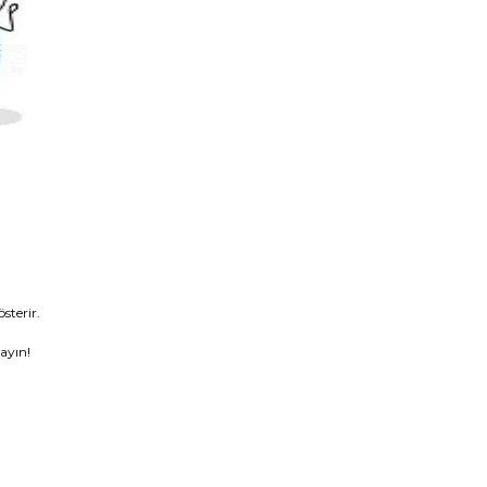
sterir.
ayın!