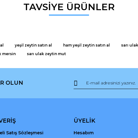
da ve diğer konularda yetersiz gördüğünüz noktaları öneri formunu kullana
TAVSİYE ÜRÜNLER
Bu ürüne ilk yorumu siz yapın!
r.
Yorum Yaz
al
yeşil zeytin satın al
ham yeşil zeytin satın al
sarı ula
k mersin
sarı ulak zeytin mut
R OLUN
Gönder
VERİŞ
ÜYELİK
li Satış Sözleşmesi
Hesabım