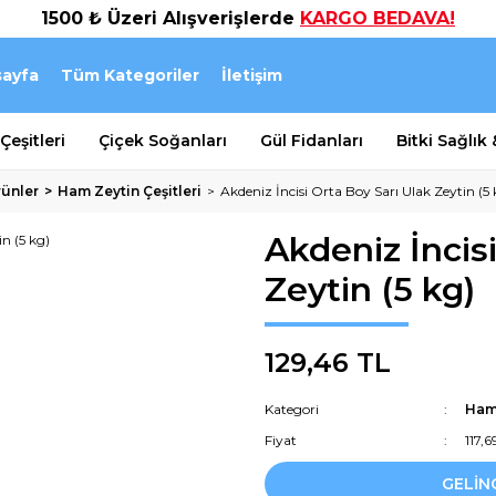
1500 ₺ Üzeri Alışverişlerde
KARGO BEDAVA!
ayfa
Tüm Kategoriler
İletişim
eşitleri
Çiçek Soğanları
Gül Fidanları
Bitki Sağlık
rünler
Ham Zeytin Çeşitleri
Akdeniz İncisi Orta Boy Sarı Ulak Zeytin (5 
Akdeniz İncis
Zeytin (5 kg)
129,46 TL
Kategori
Ham 
Fiyat
117,
GELİN