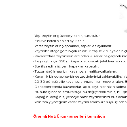
-Yeşil zeytinler güzelce yıkanır, kurutulur.
-Ezik ve bereli olanları ayıklanır.
-Varsa zeytinlerin yaprakları, sapları da ayıklanır.
-Zeytinler isteğe göre bıçak ile çizilir, taş ile kırılır ya d
-Kavanozlara zeytinlerin ardından -üzerlerine geçecek kada
-1 kg zeytin için 250 gr kaya tuzu olacak şekilde en son tuz 
-Sterilize edilmiş, yeni kapaklar kapatılır.
-Tuzun dağılması için kavanozlar hafifçe çalkalanır.
-Karanlık bir dolap içerisinde zeytinlerinizi saklayabilirsiniz
-20-30 gün süre ile kavanozlarınızı dinlenmeye bırakın. Bu
-Daha sonrasında kavanozları açıp, zeytinlerinizin tadına ba
-Bu süre içinde salamura suyunu değiştirebilirsiniz, bu iş
-Kapağını açtığınız, yemeye hazır zeytinlerinizi buz dola
-Yalnızca yiyeceğiniz kadar zeytini salamura suyu içinden ç
Önemli Not: Ürün görselleri temsilidir.