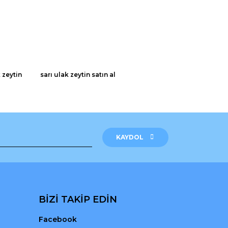
rak tarafımıza iletebilirsiniz.
k zeytin
sarı ulak zeytin satın al
KAYDOL
BİZİ TAKİP EDİN
Facebook