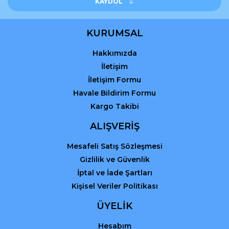
Ürün açıklamasında eksik bilgiler bulunuyor.
KAYDOL
Ürün bilgilerinde hatalar bulunuyor.
Ürün fiyatı diğer sitelerden daha pahalı.
KURUMSAL
Bu ürüne benzer farklı alternatifler olmalı.
Hakkımızda
İletişim
İletişim Formu
Havale Bildirim Formu
Kargo Takibi
Gönder
ALIŞVERİŞ
Mesafeli Satış Sözleşmesi
Gizlilik ve Güvenlik
İptal ve İade Şartları
Kişisel Veriler Politikası
ÜYELİK
Hesabım