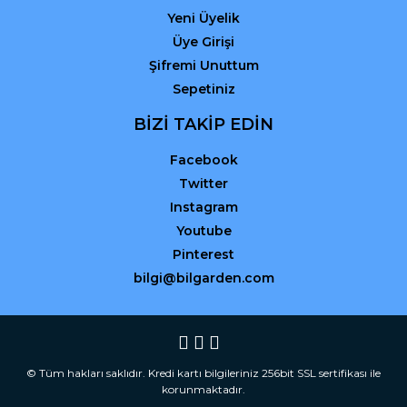
Yeni Üyelik
Üye Girişi
Şifremi Unuttum
Sepetiniz
BİZİ TAKİP EDİN
Facebook
Twitter
Instagram
Youtube
Pinterest
bilgi@bilgarden.com
© Tüm hakları saklıdır. Kredi kartı bilgileriniz 256bit SSL sertifikası ile
korunmaktadır.