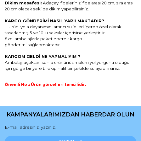
Dikim mesafesi:
Adaçayı fidelerinizi fide arası 20 cm, sıra arası
20 cm olacak şekilde dikim yapabilirsiniz.
KARGO GÖNDERİMİ NASIL YAPILMAKTADIR?
Ü
rün; yola dayanımını artırıcı
su jelleri içeren özel olarak
tasarlanmış
5 ve 10 lu saksılar içerisine yerleştirilir
özel
ambalajlarla paketlenerek k
argo
gönderimi
sağlanmaktadır.
KARGOM GELDİ NE YAPMALIYIM ?
Ambalajı açtıktan sonra ürününüz malum yol yorgunu olduğu
için gölge bir yere bırakıp hafif bir şekilde sulayabilirsiniz.
Önemli Not: Ürün görselleri temsilidir.
Bu ürünün fiyat bilgisi, resim, ürün açıklamalarında ve diğer
konularda yetersiz gördüğünüz noktaları öneri formunu
Bu ürüne ilk yorumu siz yapın!
kullanarak tarafımıza iletebilirsiniz.
KAMPANYALARIMIZDAN HABERDAR OLUN
Görüş ve önerileriniz için teşekkür ederiz.
Yorum Yaz
Ürün resmi kalitesiz, bozuk veya görüntülenemiyor.