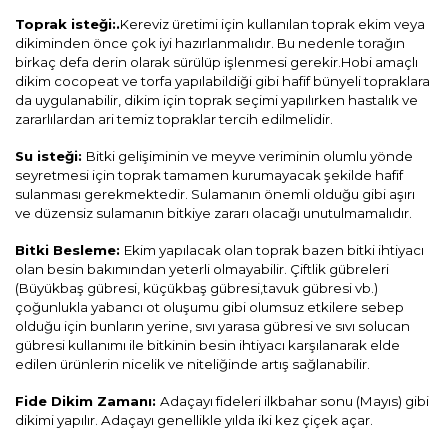
Toprak isteği:
.
Kereviz üretimi için kullanılan toprak ekim veya
dikiminden önce çok iyi hazırlanmalıdır. Bu nedenle torağın
birkaç defa derin olarak sürülüp işlenmesi gerekir.
Hobi amaçlı
dikim cocopeat ve torfa yapılabildiği gibi hafif bünyeli topraklara
da uygulanabilir, dikim için toprak seçimi yapılırken hastalık ve
zararlılardan ari temiz topraklar tercih edilmelidir.
Su isteği:
Bitki gelişiminin ve meyve veriminin olumlu yönde
seyretmesi için toprak tamamen kurumayacak şekilde hafif
sulanması gerekmektedir. Sulamanın önemli olduğu gibi aşırı
ve düzensiz sulamanın bitkiye zararı olacağı unutulmamalıdır.
Bitki Besleme:
Ekim yapılacak olan toprak bazen bitki ihtiyacı
olan besin bakımından yeterli olmayabilir. Çiftlik gübreleri
(Büyükbaş gübresi, küçükbaş gübresi,tavuk gübresi vb.)
çoğunlukla yabancı ot oluşumu gibi olumsuz etkilere sebep
olduğu için bunların yerine, sıvı yarasa gübresi ve sıvı solucan
gübresi kullanımı ile bitkinin besin ihtiyacı karşılanarak elde
edilen ürünlerin nicelik ve niteliğinde artış sağlanabilir.
Fide Dikim Zamanı:
Adaçayı fideleri
ilkbahar sonu (Mayıs) gibi
dikimi yapılır. Adaçayı genellikle yılda iki kez çiçek açar.