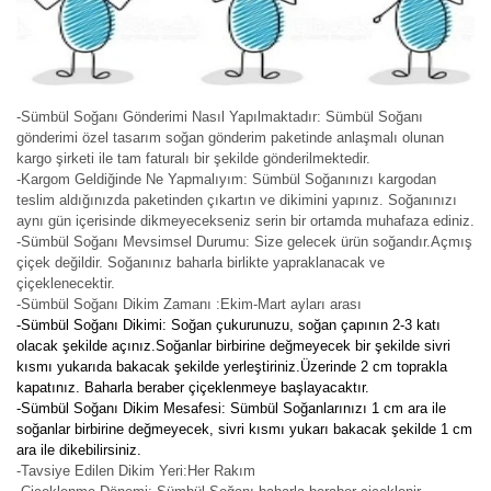
-Sümbül Soğanı Gönderimi Nasıl Yapılmaktadır: Sümbül Soğanı
gönderimi özel tasarım soğan gönderim paketinde anlaşmalı olunan
kargo şirketi ile tam faturalı bir şekilde gönderilmektedir.
-Kargom Geldiğinde Ne Yapmalıyım: Sümbül Soğanınızı kargodan
teslim aldığınızda paketinden çıkartın ve dikimini yapınız. Soğanınızı
aynı gün içerisinde dikmeyecekseniz serin bir ortamda muhafaza ediniz.
-Sümbül Soğanı Mevsimsel Durumu: Size gelecek ürün soğandır.Açmış
çiçek değildir. Soğanınız baharla birlikte yapraklanacak ve
çiçeklenecektir.
-Sümbül Soğanı Dikim Zamanı :Ekim-Mart ayları arası
-Sümbül Soğanı Dikimi: Soğan çukurunuzu, soğan çapının 2-3 katı
olacak şekilde açınız.Soğanlar birbirine değmeyecek bir şekilde sivri
kısmı yukarıda bakacak şekilde yerleştiriniz.Üzerinde 2 cm toprakla
kapatınız. Baharla beraber çiçeklenmeye başlayacaktır.
-Sümbül Soğanı Dikim Mesafesi: Sümbül Soğanlarınızı 1 cm ara ile
soğanlar birbirine değmeyecek, sivri kısmı yukarı bakacak şekilde 1 cm
ara ile dikebilirsiniz.
-Tavsiye Edilen Dikim Yeri:Her Rakım