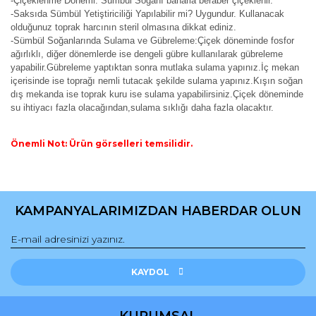
-Çiçeklenme Dönemi: Sümbül Soğanı baharla beraber çiçeklenir.
-Saksıda Sümbül Yetiştiriciliği Yapılabilir mi? Uygundur. Kullanacak
olduğunuz toprak harcının steril olmasına dikkat ediniz.
-Sümbül Soğanlarında Sulama ve Gübreleme:Çiçek döneminde fosfor
ağırlıklı, diğer dönemlerde ise dengeli gübre kullanılarak gübreleme
yapabilir.Gübreleme yaptıktan sonra mutlaka sulama yapınız.İç mekan
içerisinde ise toprağı nemli tutacak şekilde sulama yapınız.Kışın soğan
dış mekanda ise toprak kuru ise sulama yapabilirsiniz.Çiçek döneminde
su ihtiyacı fazla olacağından,sulama sıklığı daha fazla olacaktır.
Önemli Not: Ürün görselleri temsilidir.
Bu ürünün fiyat bilgisi, resim, ürün açıklamalarında ve diğer
konularda yetersiz gördüğünüz noktaları öneri formunu
Bu ürüne ilk yorumu siz yapın!
kullanarak tarafımıza iletebilirsiniz.
KAMPANYALARIMIZDAN HABERDAR OLUN
Görüş ve önerileriniz için teşekkür ederiz.
Yorum Yaz
Ürün resmi kalitesiz, bozuk veya görüntülenemiyor.
Ürün açıklamasında eksik bilgiler bulunuyor.
KAYDOL
Ürün bilgilerinde hatalar bulunuyor.
Ürün fiyatı diğer sitelerden daha pahalı.
KURUMSAL