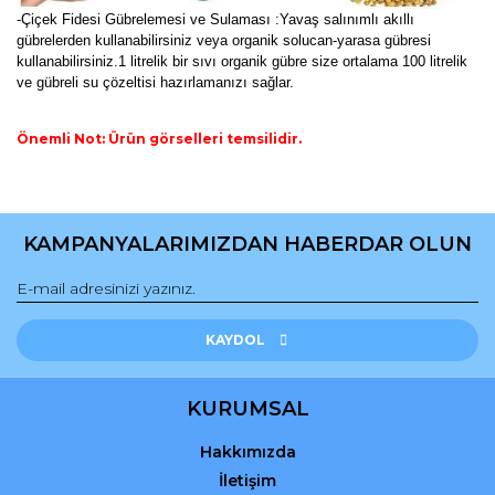
-Çiçek Fidesi Gübrelemesi ve Sulaması :Yavaş salınımlı akıllı
gübrelerden kullanabilirsiniz veya organik solucan-yarasa gübresi
kullanabilirsiniz.1 litrelik bir sıvı organik gübre size ortalama 100 litrelik
ve gübreli su çözeltisi hazırlamanızı sağlar.
Önemli Not: Ürün görselleri temsilidir.
Bu ürünün fiyat bilgisi, resim, ürün açıklamalarında ve diğer
konularda yetersiz gördüğünüz noktaları öneri formunu
Bu ürüne ilk yorumu siz yapın!
kullanarak tarafımıza iletebilirsiniz.
KAMPANYALARIMIZDAN HABERDAR OLUN
Görüş ve önerileriniz için teşekkür ederiz.
Yorum Yaz
Ürün resmi kalitesiz, bozuk veya görüntülenemiyor.
Ürün açıklamasında eksik bilgiler bulunuyor.
KAYDOL
Ürün bilgilerinde hatalar bulunuyor.
Ürün fiyatı diğer sitelerden daha pahalı.
KURUMSAL
Bu ürüne benzer farklı alternatifler olmalı.
Hakkımızda
İletişim