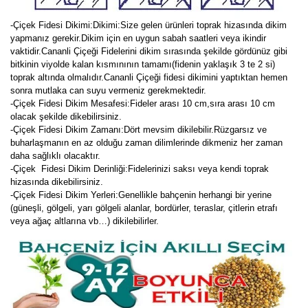
-Çiçek Fidesi Dikimi:
Dikimi:Size gelen ürünleri toprak hizasında dikim
yapmanız gerekir.Dikim için en uygun sabah saatleri veya ikindir
vaktidir.Cananli Çiçeği Fidelerini dikim sırasında şekilde gördünüz gibi
bitkinin viyolde kalan kısmınının tamamı(fidenin yaklaşık 3 te 2 si)
toprak altında olmalıdır.Cananli Çiçeği fidesi dikimini yaptıktan hemen
sonra mutlaka can suyu vermeniz gerekmektedir.
-Çiçek Fidesi Dikim Mesafesi:Fideler arası 10 cm,sıra arası 10 cm
olacak şekilde dikebilirsiniz.
-Çiçek Fidesi Dikim Zamanı:Dört mevsim dikilebilir.Rüzgarsız ve
buharlaşmanın en az olduğu zaman dilimlerinde dikmeniz her zaman
daha sağlıklı olacaktır.
-Çiçek Fidesi Dikim Derinliği:Fidelerinizi saksı veya kendi toprak
hizasında dikebilirsiniz.
-Çiçek Fidesi Dikim Yerleri:Genellikle bahçenin herhangi bir yerine
(güneşli, gölgeli, yarı gölgeli alanlar, bordürler, teraslar, çitlerin etrafı
veya ağaç altlarına vb…) dikilebilirler.