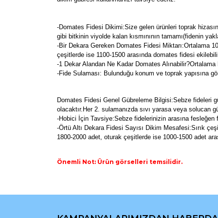
-Domates Fidesi Dikimi:Size gelen ürünleri toprak hizasın
gibi bitkinin viyolde kalan kısmınının tamamı(fidenin yak
-Bir Dekara Gereken Domates Fidesi Miktarı:Ortalama 100
çeşitlerde ise 1100-1500 arasında domates fidesi ekilebili
-1 Dekar Alandan Ne Kadar Domates Alınabilir?Ortalama b
-Fide Sulaması: Bulunduğu konum ve toprak yapısına göre
Domates Fidesi Genel Gübreleme Bilgisi:Sebze fideleri g
olacaktır.Her 2. sulamanızda sıvı yarasa veya solucan gübr
-Hobici İçin Tavsiye:Sebze fidelerinizin arasına fesleğen
-Örtü Altı Dekara Fidesi Sayısı Dikim Mesafesi:Sırık çeşit
1800-2000 adet, oturak çeşitlerde ise 1000-1500 adet aras
Önemli Not: Ürün görselleri temsilidir.
Bu ürünün fiyat bilgisi, resim, ürün açıklamaların
Görüş ve önerileriniz için teşekkür ederiz.
Ürün resmi kalitesiz, bozuk veya görüntülenemiyo