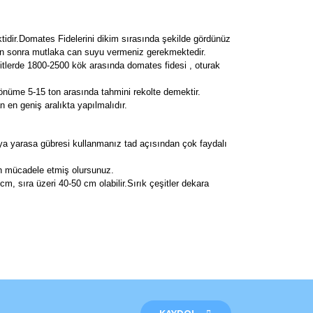
tidir.Domates Fidelerini dikim sırasında şekilde gördünüz
emen sonra mutlaka can suyu vermeniz gerekmektedir.
tlerde 1800-2500 kök arasında domates fidesi , oturak
önüme 5-15 ton arasında tahmini rekolte demektir.
en geniş aralıkta yapılmalıdır.
ya yarasa gübresi kullanmanız tad açısından çok faydalı
dan mücadele etmiş olursunuz.
m, sıra üzeri 40-50 cm olabilir.Sırık çeşitler dekara
rak tarafımıza iletebilirsiniz.