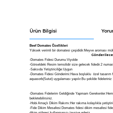
Ürün Bilgisi
Yoru
Beef Domates Özellikleri
Yüksek verimli bir domatesi çeşididir.Meyve aroması m
Gönderilecek
-Domates Fidesi Durumu:Viyolde
-Görseldeki Resim temsilidir size gelecek fidedir.2 numaral
-Saksıda Yetiştiriciliğe:Uygun
-Domates Fidesi Gönderimi:Hava boşluklu özel tasarım fi
aquasorb(Sutut) uygulaması yapılır.Bu şekilde fidelerini
-Domates Fidelerim Geldiğinde Yapmam Gerekenler:Hemen a
bekletebilirsiniz.
-Hobi Amaçlı Dikim Rakımı:Her rakıma kolaylıkla yetiştirici
-Fide Dikim Mesafesi:Domates fidesi dikim mesafesi fide 
dikim gübresi kullanmanızı tavsiye ederiz.