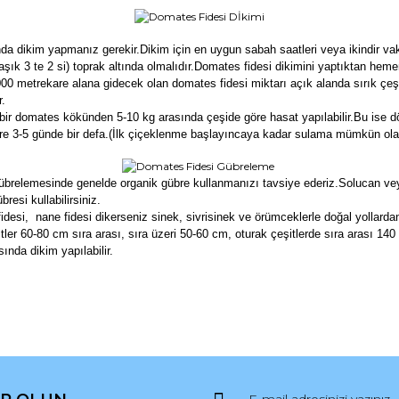
da dikim yapmanız gerekir.Dikim için en uygun sabah saatleri veya ikindir vak
laşık 3 te 2 si) toprak altında olmalıdır.Domates fidesi dikimini yaptıktan h
0 metrekare alana gidecek olan domates fidesi miktarı açık alanda sırık çeşi
r.
ir domates kökünden 5-10 kg arasında çeşide göre hasat yapılabilir.Bu ise d
 3-5 günde bir defa.(İlk çiçeklenme başlayıncaya kadar sulama mümkün olan 
übrelemesinde genelde organik gübre kullanmanızı tavsiye ederiz.Solucan ve
esi kullabilirsiniz.
 fidesi, nane fidesi dikerseniz sinek, sivrisinek ve örümceklerle doğal yollar
ler 60-80 cm sıra arası, sıra üzeri 50-60 cm, oturak çeşitlerde sıra arası 140 c
ında dikim yapılabilir.
da ve diğer konularda yetersiz gördüğünüz noktaları öneri formunu kullana
Bu ürüne ilk yorumu siz yapın!
r.