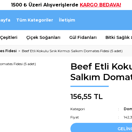
1500 ₺ Üzeri Alışverişlerde
KARGO BEDAVA!
ayfa
Tüm Kategoriler
İletişim
eşitleri
Çiçek Soğanları
Gül Fidanları
Bitki Sağlık
s Fidesi
Beef Etli Kokulu Sırık Kırmızı Salkım Domates Fidesi (5 adet)
Beef Etli Koku
Salkım Domate
156,55 TL
Kategori
Dom
Fiyat
142,
GELİN