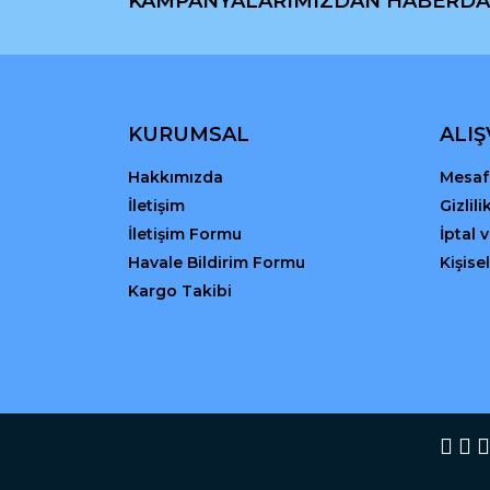
KAMPANYALARIMIZDAN HABERDA
Ürün açıklamasında eksik bilgiler bulunuyor.
Ürün bilgilerinde hatalar bulunuyor.
Ürün fiyatı diğer sitelerden daha pahalı.
Bu ürüne benzer farklı alternatifler olmalı.
KURUMSAL
ALIŞ
Hakkımızda
Mesafe
İletişim
Gizlil
İletişim Formu
İptal 
Havale Bildirim Formu
Kişisel
Kargo Takibi