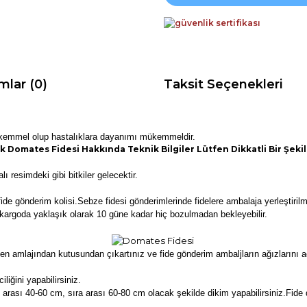
mlar (0)
Taksit Seçenekleri
ükemmel olup hastalıklara dayanımı mükemmeldir.
 Domates Fidesi Hakkında Teknik Bilgiler Lütfen Dikkatli Bir Şek
ı resimdeki gibi bitkiler gelecektir.
de gönderim kolisi.Sebze fidesi gönderimlerinde fidelere ambalaja yerleştir
z kargoda yaklaşık olarak 10 güne kadar hiç bozulmadan bekleyebilir.
mlajından kutusundan çıkartınız ve fide gönderim ambaljların ağızlarını açı
liğini yapabilirsiniz.
arası 40-60 cm, sıra arası 60-80 cm olacak şekilde dikim yapabilirsiniz.Fide 