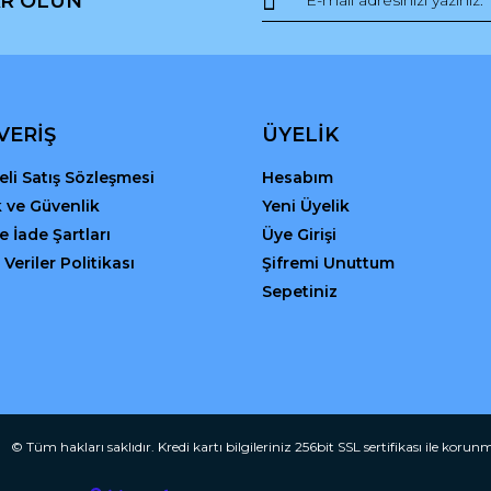
R OLUN
Yorum Yaz
VERİŞ
ÜYELİK
li Satış Sözleşmesi
Hesabım
ik ve Güvenlik
Yeni Üyelik
ve İade Şartları
Üye Girişi
 Veriler Politikası
Şifremi Unuttum
Gönder
Sepetiniz
© Tüm hakları saklıdır. Kredi kartı bilgileriniz 256bit SSL sertifikası ile korun