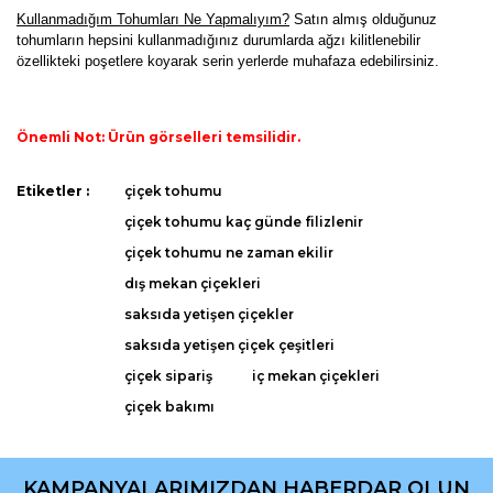
K
ullanmadığım Tohumları Ne Yapmalıyım?
Satın almış olduğunuz
tohumların hepsini kullanmadığınız durumlarda ağzı kilitlenebilir
özellikteki poşetlere koyarak serin yerlerde muhafaza edebilirsiniz.
Önemli Not: Ürün görselleri temsilidir.
Bu ürünün fiyat bilgisi, resim, ürün açıklamalarında ve diğer
Etiketler :
çiçek tohumu
konularda yetersiz gördüğünüz noktaları öneri formunu
Bu ürüne ilk yorumu siz yapın!
çiçek tohumu kaç günde filizlenir
kullanarak tarafımıza iletebilirsiniz.
Görüş ve önerileriniz için teşekkür ederiz.
çiçek tohumu ne zaman ekilir
dış mekan çiçekleri
Yorum Yaz
Ürün resmi kalitesiz, bozuk veya görüntülenemiyor.
saksıda yetişen çiçekler
Ürün açıklamasında eksik bilgiler bulunuyor.
saksıda yetişen çiçek çeşitleri
Ürün bilgilerinde hatalar bulunuyor.
çiçek sipariş
iç mekan çiçekleri
Ürün fiyatı diğer sitelerden daha pahalı.
çiçek bakımı
Bu ürüne benzer farklı alternatifler olmalı.
KAMPANYALARIMIZDAN HABERDAR OLUN