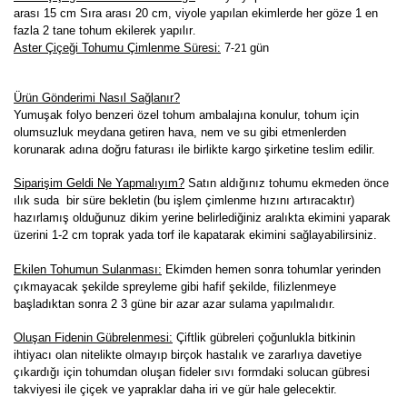
arası 15 cm Sıra arası 20 cm, viyole yapılan ekimlerde her göze 1 en
fazla 2 tane tohum ekilerek yapılır
.
Aster Çiçeği Tohumu Çimlenme Süresi:
7
gün
-21
Ürün Gönderimi Nasıl Sağlanır?
Yumuşak folyo benzeri özel tohum ambalajına konulur, tohum için
olumsuzluk meydana getiren hava, nem ve su gibi etmenlerden
korunarak adına doğru faturası ile birlikte kargo şirketine teslim edilir.
Siparişim Geldi Ne Yapmalıyım?
Satın aldığınız tohumu ekmeden önce
ılık suda bir süre bekletin (bu işlem çimlenme hızını artıracaktır)
hazırlamış olduğunuz dikim yerine belirlediğiniz aralıkta ekimini yaparak
üzerini 1-2 cm toprak yada torf ile kapatarak ekimini sağlayabilirsiniz.
Ekilen Tohumun Sulanması:
Ekimden hemen sonra tohumlar yerinden
çıkmayacak şekilde spreyleme gibi hafif şekilde, filizlenmeye
başladıktan sonra 2 3 güne bir azar azar sulama yapılmalıdır.
Oluşan Fidenin Gübrelenmesi:
Çiftlik gübreleri çoğunlukla bitkinin
ihtiyacı olan nitelikte olmayıp birçok hastalık ve zararlıya davetiye
çıkardığı için tohumdan oluşan fideler sıvı formdaki solucan gübresi
takviyesi ile çiçek ve yapraklar daha iri ve gür hale gelecektir.