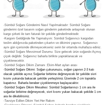
-Sümbül Soğanı Gönderimi Nasıl Yapılmaktadır: Sümbül Soğanı
gönderimi özel tasarım soğan gönderim paketinde anlaşmalı olunan
kargo şirketi ile tam faturalı bir şekilde gönderilmektedir.
-Kargom Geldiğinde Ne Yapmalıyım: Sümbül Soğanınızı kargodan
teslim aldığınızda paketinden çıkartın ve dikimini yapınız. Soğanınızı
aynı gün içerisinde dikmeyecekseniz serin bir ortamda muhafaza ediniz.
-Sümbül Soğanı Mevsimsel Durumu: Size gelecek ürün soğandır.Açmış
çiçek değildir. Soğanınız baharla birlikte yapraklanacak ve
çiçeklenecektir.
-Sümbül Soğanı Dikim Zamanı :Ekim-Mart ayları arası
-Sümbül Soğanı Dikimi: Soğan çukurunuzu, soğan çapının 2-3 katı
olacak şekilde açınız.Soğanlar birbirine değmeyecek bir şekilde sivri
kısmı yukarıda bakacak şekilde yerleştiriniz.Üzerinde 2 cm toprakla
kapatınız. Baharla beraber çiçeklenmeye başlayacaktır.
-Sümbül Soğanı Dikim Mesafesi: Sümbül Soğanlarınızı 1 cm ara ile
soğanlar birbirine değmeyecek, sivri kısmı yukarı bakacak şekilde 1 cm
ara ile dikebilirsiniz.
-Tavsiye Edilen Dikim Yeri:Her Rakım