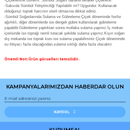
-Çiçeklenme Dönemi: Sümbül Soğanı baharla beraber çiçeklenir.
-Saksıda Sümbül Yetiştiriciliği Yapılabilir mi? Uygundur. Kullanacak
olduğunuz toprak harcının steril olmasına dikkat ediniz.
-Sümbül Soğanlarında Sulama ve Gübreleme:Çiçek döneminde fosfor
ağırlıklı, diğer dönemlerde ise dengeli gübre kullanılarak gübreleme
yapabilir.Gübreleme yaptıktan sonra mutlaka sulama yapınız.İç mekan
içerisinde ise toprağı nemli tutacak şekilde sulama yapınız.Kışın soğan
dış mekanda ise toprak kuru ise sulama yapabilirsiniz.Çiçek döneminde
su ihtiyacı fazla olacağından,sulama sıklığı daha fazla olacaktır.
Önemli Not: Ürün görselleri temsilidir.
Bu ürünün fiyat bilgisi, resim, ürün açıklamalarında ve diğer
konularda yetersiz gördüğünüz noktaları öneri formunu
Bu ürüne ilk yorumu siz yapın!
kullanarak tarafımıza iletebilirsiniz.
KAMPANYALARIMIZDAN HABERDAR OLUN
Görüş ve önerileriniz için teşekkür ederiz.
Yorum Yaz
Ürün resmi kalitesiz, bozuk veya görüntülenemiyor.
Ürün açıklamasında eksik bilgiler bulunuyor.
KAYDOL
Ürün bilgilerinde hatalar bulunuyor.
Ürün fiyatı diğer sitelerden daha pahalı.
KURUMSAL