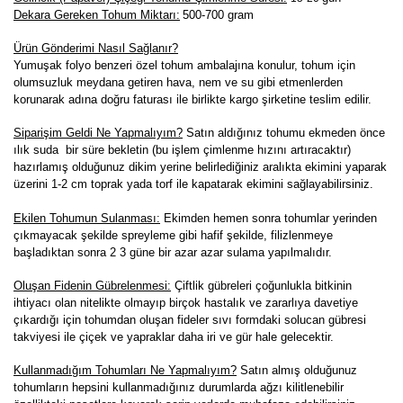
Dekara Gereken Tohum Miktarı:
500-700 gram
Ürün Gönderimi Nasıl Sağlanır?
Yumuşak folyo benzeri özel tohum ambalajına konulur, tohum için
olumsuzluk meydana getiren hava, nem ve su gibi etmenlerden
korunarak adına doğru faturası ile birlikte kargo şirketine teslim edilir.
Siparişim Geldi Ne Yapmalıyım?
Satın aldığınız tohumu ekmeden önce
ılık suda bir süre bekletin (bu işlem çimlenme hızını artıracaktır)
hazırlamış olduğunuz dikim yerine belirlediğiniz aralıkta ekimini yaparak
üzerini 1-2 cm toprak yada torf ile kapatarak ekimini sağlayabilirsiniz.
Ekilen Tohumun Sulanması:
Ekimden hemen sonra tohumlar yerinden
çıkmayacak şekilde spreyleme gibi hafif şekilde, filizlenmeye
başladıktan sonra 2 3 güne bir azar azar sulama yapılmalıdır.
Oluşan Fidenin Gübrelenmesi:
Çiftlik gübreleri çoğunlukla bitkinin
ihtiyacı olan nitelikte olmayıp birçok hastalık ve zararlıya davetiye
çıkardığı için tohumdan oluşan fideler sıvı formdaki solucan gübresi
takviyesi ile çiçek ve yapraklar daha iri ve gür hale gelecektir.
K
ullanmadığım Tohumları Ne Yapmalıyım?
Satın almış olduğunuz
tohumların hepsini kullanmadığınız durumlarda ağzı kilitlenebilir