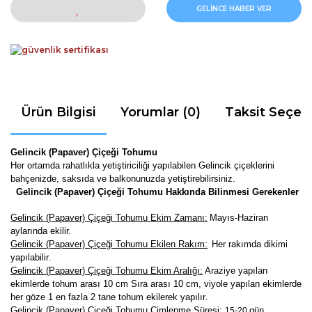
GELİNCE HABER VER
Ürün Bilgisi
Yorumlar (0)
Taksit Seçen
Gelincik (Papaver) Çiçeği Tohumu
Her ortamda rahatlıkla yetiştiriciliği yapılabilen Gelincik çiçeklerini
bahçenizde, saksıda ve balkonunuzda yetiştirebilirsiniz.
Gelincik (Papaver) Çiçeği Tohumu Hakkında Bilinmesi Gerekenler
Gelincik (Papaver) Çiçeği Tohumu Ekim Zamanı:
Mayıs-Haziran
aylarında ekilir.
Gelincik (Papaver) Çiçeği Tohumu Ekilen Rakım:
Her rakımda dikimi
yapılabilir
.
Gelincik (Papaver) Çiçeği Tohumu Ekim Aralığı:
Araziye yapılan
ekimlerde tohum arası 10 cm Sıra arası 10 cm, viyole yapılan ekimlerde
her göze 1 en fazla 2 tane tohum ekilerek yapılır
.
Gelincik (Papaver) Çiçeği Tohumu Çimlenme Süresi:
gün
15-20