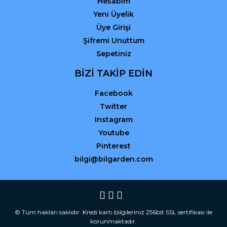
Hesabım
Yeni Üyelik
Üye Girişi
Şifremi Unuttum
Sepetiniz
BİZİ TAKİP EDİN
Facebook
Twitter
Instagram
Youtube
Pinterest
bilgi@bilgarden.com
© Tüm hakları saklıdır. Kredi kartı bilgileriniz 256bit SSL sertifikası ile
korunmaktadır.