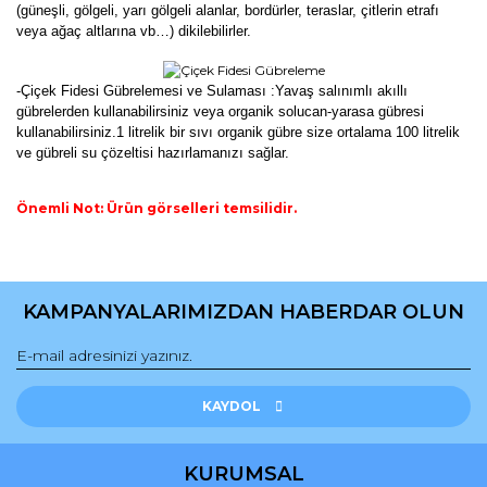
(güneşli, gölgeli, yarı gölgeli alanlar, bordürler, teraslar, çitlerin etrafı
veya ağaç altlarına vb…) dikilebilirler.
-Çiçek Fidesi Gübrelemesi ve Sulaması :Yavaş salınımlı akıllı
gübrelerden kullanabilirsiniz veya organik solucan-yarasa gübresi
kullanabilirsiniz.1 litrelik bir sıvı organik gübre size ortalama 100 litrelik
ve gübreli su çözeltisi hazırlamanızı sağlar.
Önemli Not: Ürün görselleri temsilidir.
Bu ürünün fiyat bilgisi, resim, ürün açıklamalarında ve diğer
konularda yetersiz gördüğünüz noktaları öneri formunu
Bu ürüne ilk yorumu siz yapın!
kullanarak tarafımıza iletebilirsiniz.
KAMPANYALARIMIZDAN HABERDAR OLUN
Görüş ve önerileriniz için teşekkür ederiz.
Yorum Yaz
Ürün resmi kalitesiz, bozuk veya görüntülenemiyor.
Ürün açıklamasında eksik bilgiler bulunuyor.
KAYDOL
Ürün bilgilerinde hatalar bulunuyor.
Ürün fiyatı diğer sitelerden daha pahalı.
KURUMSAL