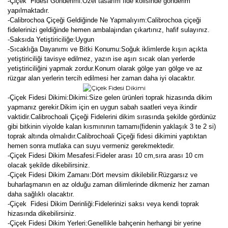
-Çiçek Fidesi Gönderimi:Özel tasarım fide kolisinde gönderim
yapılmaktadır.
-Calibrochoa Çiçeği Geldiğinde Ne Yapmalıyım:Calibrochoa çiçeği
fidelerinizi geldiğinde hemen ambalajından çıkartınız, hafif sulayınız.
-Saksıda Yetiştiriciliğe:Uygun
-Sıcaklığa Dayanımı ve Bitki Konumu:Soğuk iklimlerde kışın açıkta
yetiştiriciliği tavisye edilmez, yazın ise aşırı sıcak olan yerlerde
yetiştiriciliğini yapmak zordur.Konum olarak gölge yarı gölge ve az
rüzgar alan yerlerin tercih edilmesi her zaman daha iyi olacaktır.
-Çiçek Fidesi Dikimi:
Dikimi:Size gelen ürünleri toprak hizasında dikim
yapmanız gerekir.Dikim için en uygun sabah saatleri veya ikindir
vaktidir.Calibrochoali Çiçeği Fidelerini dikim sırasında şekilde gördünüz
gibi bitkinin viyolde kalan kısmınının tamamı(fidenin yaklaşık 3 te 2 si)
toprak altında olmalıdır.Calibrochoali Çiçeği fidesi dikimini yaptıktan
hemen sonra mutlaka can suyu vermeniz gerekmektedir.
-Çiçek Fidesi Dikim Mesafesi:Fideler arası 10 cm,sıra arası 10 cm
olacak şekilde dikebilirsiniz.
-Çiçek Fidesi Dikim Zamanı:Dört mevsim dikilebilir.Rüzgarsız ve
buharlaşmanın en az olduğu zaman dilimlerinde dikmeniz her zaman
daha sağlıklı olacaktır.
-Çiçek Fidesi Dikim Derinliği:Fidelerinizi saksı veya kendi toprak
hizasında dikebilirsiniz.
-Çiçek Fidesi Dikim Yerleri:Genellikle bahçenin herhangi bir yerine