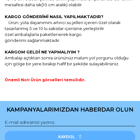
mesafesi daha sık(10 cm aralık) olabilir
KARGO GÖNDERİMİ NASIL YAPILMAKTADIR?
Ü
rün; yola dayanımını artırıcı
su jelleri içeren özel olarak
tasarlanmış
5 ve 10 lu saksılar içerisine yerleştirilir
özel
ambalajlarla paketlenerek k
argo
gönderimi
sağlanmaktadır.
KARGOM GELDİ NE YAPMALIYIM ?
Ambalajı açtıktan sonra ürününüz malum yol yorgunu olduğu
için gölge bir yere bırakıp hafif bir şekilde sulayabilirsiniz.
Önemli Not: Ürün görselleri temsilidir.
Bu ürünün fiyat bilgisi, resim, ürün açıklamalarında ve diğer
konularda yetersiz gördüğünüz noktaları öneri formunu
Bu ürüne ilk yorumu siz yapın!
kullanarak tarafımıza iletebilirsiniz.
KAMPANYALARIMIZDAN HABERDAR OLUN
Görüş ve önerileriniz için teşekkür ederiz.
Yorum Yaz
Ürün resmi kalitesiz, bozuk veya görüntülenemiyor.
Ürün açıklamasında eksik bilgiler bulunuyor.
KAYDOL