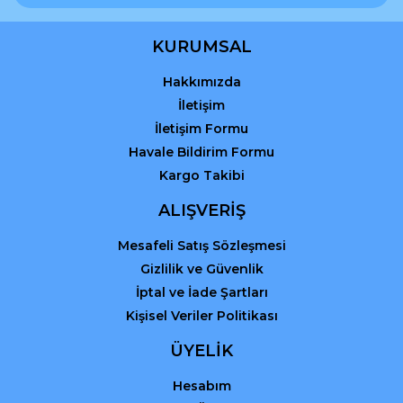
Ürün bilgilerinde hatalar bulunuyor.
Ürün fiyatı diğer sitelerden daha pahalı.
KURUMSAL
Bu ürüne benzer farklı alternatifler olmalı.
Hakkımızda
İletişim
İletişim Formu
Havale Bildirim Formu
Kargo Takibi
Gönder
ALIŞVERİŞ
Mesafeli Satış Sözleşmesi
Gizlilik ve Güvenlik
İptal ve İade Şartları
Kişisel Veriler Politikası
ÜYELİK
Hesabım