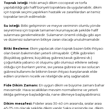
Toprak isteği:
Hobi amaçlı dikim cocopeat ve torfa
yapılabildiği gibi hafif bünyeli topraklara da uygulanabilir, dikim
için toprak seçimi yapılırken hastalık ve zararlılardan ari temiz
topraklar tercih edilmelidir.
Su isteği:
Bitki gelişiminin ve meyve veriminin olumlu yönde
seyretmesi için toprak tamamen kurumayacak şekilde hafif
sulanması gerekmektedir. Sulamanın önemli olduğu gibi aşırı
ve düzensiz sulamanın bitkiye zararı olacağı unutulmamalıdır.
Bitki Besleme:
Ekim yapılacak olan toprak bazen bitki ihtiyacı
olan besin bakımından yeterli olmayabilir. Çiftlik gübreleri
(Büyükbaş gübresi, küçükbaş gübresi,tavuk gübresi vb.)
çoğunlukla yabancı ot oluşumu gibi olumsuz etkilere sebep
olduğu için bunların yerine, sıvı yarasa gübresi ve sıvı solucan
gübresi kullanımı ile bitkinin besin ihtiyacı karşılanarak elde
edilen ürünlerin nicelik ve niteliğinde artış sağlanabilir.
Fide Dikim Zamanı:
E
n uygun dikim ve büyüme zamanı bahar
mevsimidir. Hava sıcaklıkları mevsim normallerine ve yeterli
ılıklığa gelmeye başladığında, nane dikmeye başlayabilirsiniz.
Dikim mesafesi:
Fideler arası 30-40 cm arasında, sıralar arası
45-75 cm olacak şekilde dikim yapılır.Saksı içerisinde ise dikim