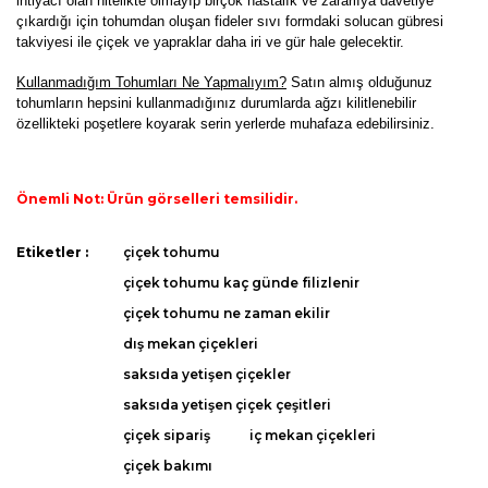
ihtiyacı olan nitelikte olmayıp birçok hastalık ve zararlıya davetiye
çıkardığı için tohumdan oluşan fideler sıvı formdaki solucan gübresi
takviyesi ile çiçek ve yapraklar daha iri ve gür hale gelecektir.
K
ullanmadığım Tohumları Ne Yapmalıyım?
Satın almış olduğunuz
tohumların hepsini kullanmadığınız durumlarda ağzı kilitlenebilir
özellikteki poşetlere koyarak serin yerlerde muhafaza edebilirsiniz.
Önemli Not: Ürün görselleri temsilidir.
Bu ürünün fiyat bilgisi, resim, ürün açıklamalarında ve diğer
Etiketler :
çiçek tohumu
konularda yetersiz gördüğünüz noktaları öneri formunu
Bu ürüne ilk yorumu siz yapın!
çiçek tohumu kaç günde filizlenir
kullanarak tarafımıza iletebilirsiniz.
Görüş ve önerileriniz için teşekkür ederiz.
çiçek tohumu ne zaman ekilir
dış mekan çiçekleri
Yorum Yaz
Ürün resmi kalitesiz, bozuk veya görüntülenemiyor.
saksıda yetişen çiçekler
Ürün açıklamasında eksik bilgiler bulunuyor.
saksıda yetişen çiçek çeşitleri
Ürün bilgilerinde hatalar bulunuyor.
çiçek sipariş
iç mekan çiçekleri
Ürün fiyatı diğer sitelerden daha pahalı.
çiçek bakımı
Bu ürüne benzer farklı alternatifler olmalı.