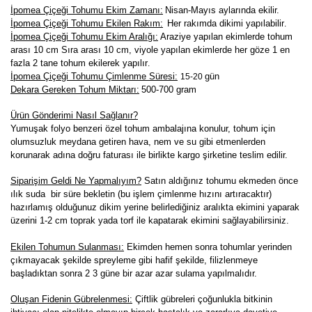
İpomea Çiçeği Tohumu Ekim Zamanı:
Nisan-Mayıs aylarında ekilir.
İpomea Çiçeği Tohumu Ekilen Rakım:
Her rakımda dikimi yapılabilir
.
İpomea Çiçeği Tohumu Ekim Aralığı:
Araziye yapılan ekimlerde tohum
arası 10 cm Sıra arası 10 cm, viyole yapılan ekimlerde her göze 1 en
fazla 2 tane tohum ekilerek yapılır
.
İpomea Çiçeği Tohumu Çimlenme Süresi:
gün
15-20
Dekara Gereken Tohum Miktarı:
500-700 gram
Ürün Gönderimi Nasıl Sağlanır?
Yumuşak folyo benzeri özel tohum ambalajına konulur, tohum için
olumsuzluk meydana getiren hava, nem ve su gibi etmenlerden
korunarak adına doğru faturası ile birlikte kargo şirketine teslim edilir.
Siparişim Geldi Ne Yapmalıyım?
Satın aldığınız tohumu ekmeden önce
ılık suda bir süre bekletin (bu işlem çimlenme hızını artıracaktır)
hazırlamış olduğunuz dikim yerine belirlediğiniz aralıkta ekimini yaparak
üzerini 1-2 cm toprak yada torf ile kapatarak ekimini sağlayabilirsiniz.
Ekilen Tohumun Sulanması:
Ekimden hemen sonra tohumlar yerinden
çıkmayacak şekilde spreyleme gibi hafif şekilde, filizlenmeye
başladıktan sonra 2 3 güne bir azar azar sulama yapılmalıdır.
Oluşan Fidenin Gübrelenmesi:
Çiftlik gübreleri çoğunlukla bitkinin