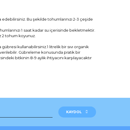
debilirsiniz. Bu şekilde tohumlarınızı 2-3 çeşide
mlarınızı 1 saat kadar su içerisinde bekletmektir.
az 2 tohum koyunuz.
resi kullanabilirsiniz.1 litrelik bir sıvı organik
u verilebilir. Gübreleme konusunda pratik bir
ndeki bitkinin 8-9 aylık ihtiyacını karşılayacaktır
rak tarafımıza iletebilirsiniz.
KAYDOL