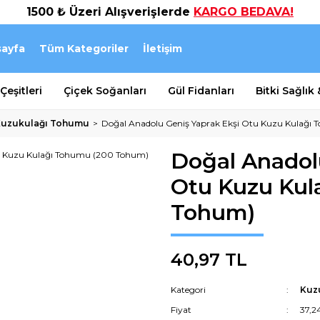
1500 ₺ Üzeri Alışverişlerde
KARGO BEDAVA!
ayfa
Tüm Kategoriler
İletişim
eşitleri
Çiçek Soğanları
Gül Fidanları
Bitki Sağlık
uzukulağı Tohumu
Doğal Anadolu Geniş Yaprak Ekşi Otu Kuzu Kulağı
Doğal Anadol
Otu Kuzu Kul
Tohum)
40,97 TL
Kategori
Kuz
Fiyat
37,2