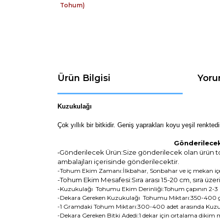
Ürün Bilgisi
Yoru
Kuzukulağı
Çok yıllık bir bitkidir. Geniş yaprakları koyu yeşil renktedir
Gönderilecek
Gönderilecek Ürün:Size gönderilecek olan ürün t
-
ambalajları içerisinde gönderilecektir.
-Tohum Ekim Zamanı:İlkbahar, Sonbahar ve iç mekan iç
-Tohum Ekim Mesafesi:Sıra arası 15-20 cm, sıra üzeri
-Kuzukulağı Tohumu Ekim Derinliği:Tohum çapının 2-3 kat
-Dekara Gereken Kuzukulağı Tohumu Miktarı:350-400 gr
-1 Gramdaki Tohum Miktarı:300-400 adet arasında Kuz
-Dekara Gereken Bitki Adedi:1 dekar için ortalama dikim m