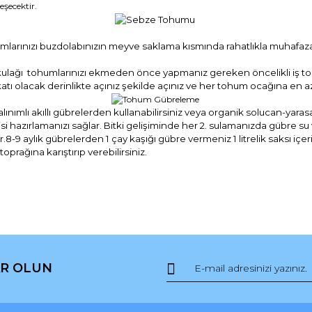
şecektir.
mlarınızı buzdolabınızın meyve saklama kısmında rahatlıkla muhafaza e
ulağı tohumlarınızı ekmeden önce yapmanız gereken öncelikli iş tohu
atı olacak derinlikte açınız şekilde açınız ve her tohum ocağına en 
mlı akıllı gübrelerden kullanabilirsiniz veya organik solucan-yarasa güb
tisi hazırlamanızı sağlar. Bitki gelişiminde her 2. sulamanızda gübre s
9 aylık gübrelerden 1 çay kaşığı gübre vermeniz 1 litrelik saksı içerisi
prağına karıştırıp verebilirsiniz.
da ve diğer konularda yetersiz gördüğünüz noktaları öneri formunu kullana
Bu ürüne ilk yorumu siz yapın!
R OLUN
r.
Yorum Yaz