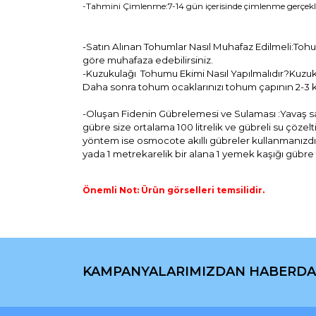
-Tahmini Çimlenme:7-14 gün içerisinde çimlenme gerçekle
-Satın Alınan Tohumlar Nasıl Muhafaz Edilmeli:Tohu
göre muhafaza edebilirsiniz.
-Kuzukulağı Tohumu Ekimi Nasıl Yapılmalıdır?Kuzuk
Daha sonra tohum ocaklarınızı tohum çapının 2-3 k
-Oluşan Fidenin Gübrelemesi ve Sulaması :Yavaş salını
gübre size ortalama 100 litrelik ve gübreli su çözel
yöntem ise osmocote akıllı gübreler kullanmanızdır.8-
yada 1 metrekarelik bir alana 1 yemek kaşığı gübre to
Önemli Not: Ürün görselleri temsilidir.
Bu ürünün fiyat bilgisi, resim, ürün açıklamaların
Görüş ve önerileriniz için teşekkür ederiz.
KAMPANYALARIMIZDAN HABERDA
Ürün resmi kalitesiz, bozuk veya görüntülenemiyo
Ürün açıklamasında eksik bilgiler bulunuyor.
Ürün bilgilerinde hatalar bulunuyor.