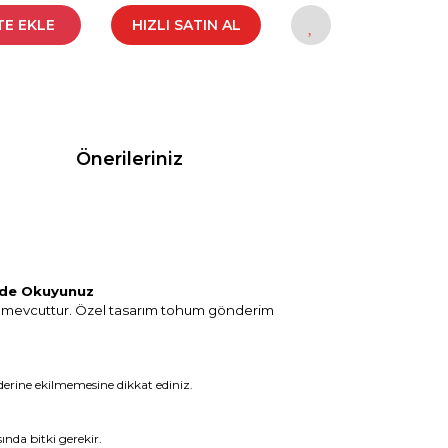
TE EKLE
HIZLI SATIN AL
Önerileriniz
ilde Okuyunuz
m mevcuttur. Özel tasarım tohum gönderim
erine ekilmemesine dikkat ediniz.
nda bitki gerekir.