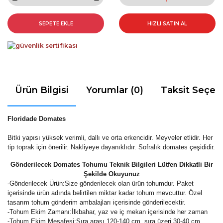
SEPETE EKLE
HIZLI SATIN AL
Ürün Bilgisi
Yorumlar (0)
Taksit Seçen
Floridade
Domates
Bitki yapısı yüksek verimli, dallı ve orta erkencidir. Meyveler etlidir. Her
tip toprak için önerilir. Nakliyeye dayanıklıdır. Sofralık domates çeşididir.
Gönderilecek Domates Tohumu Teknik Bilgileri Lütfen Dikkatli Bir
Şekilde Okuyunuz
-
Gönderilecek Ürün:Size gönderilecek olan ürün tohumdur. Paket
içerisinde ürün adında belirtilen miktar kadar tohum mevcuttur. Özel
tasarım tohum gönderim ambalajları içerisinde gönderilecektir.
-Tohum Ekim Zamanı:İlkbahar, yaz ve iç mekan içerisinde her zaman
-Tohum Ekim Mesafesi:Sıra arası 120-140 cm, sıra üzeri 30-40 cm