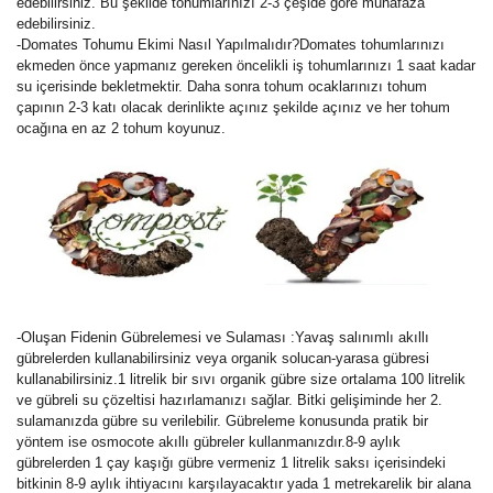
edebilirsiniz. Bu şekilde tohumlarınızı 2-3 çeşide göre muhafaza
edebilirsiniz.
-Domates Tohumu Ekimi Nasıl Yapılmalıdır?Domates tohumlarınızı
ekmeden önce yapmanız gereken öncelikli iş tohumlarınızı 1 saat kadar
su içerisinde bekletmektir. Daha sonra tohum ocaklarınızı tohum
çapının 2-3 katı olacak derinlikte açınız şekilde açınız ve her tohum
ocağına en az 2 tohum koyunuz.
-Oluşan Fidenin Gübrelemesi ve Sulaması :Yavaş salınımlı akıllı
gübrelerden kullanabilirsiniz veya organik solucan-yarasa gübresi
kullanabilirsiniz.1 litrelik bir sıvı organik gübre size ortalama 100 litrelik
ve gübreli su çözeltisi hazırlamanızı sağlar. Bitki gelişiminde her 2.
sulamanızda gübre su verilebilir. Gübreleme konusunda pratik bir
yöntem ise osmocote akıllı gübreler kullanmanızdır.8-9 aylık
gübrelerden 1 çay kaşığı gübre vermeniz 1 litrelik saksı içerisindeki
bitkinin 8-9 aylık ihtiyacını karşılayacaktır yada 1 metrekarelik bir alana