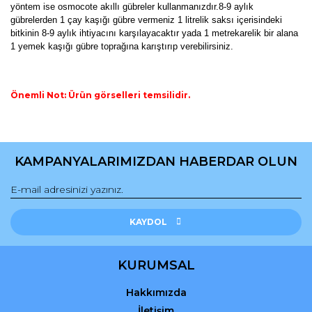
yöntem ise osmocote akıllı gübreler kullanmanızdır.8-9 aylık
gübrelerden 1 çay kaşığı gübre vermeniz 1 litrelik saksı içerisindeki
bitkinin 8-9 aylık ihtiyacını karşılayacaktır yada 1 metrekarelik bir alana
1 yemek kaşığı gübre toprağına karıştırıp verebilirsiniz.
Önemli Not: Ürün görselleri temsilidir.
Bu ürünün fiyat bilgisi, resim, ürün açıklamalarında ve diğer
konularda yetersiz gördüğünüz noktaları öneri formunu
Bu ürüne ilk yorumu siz yapın!
kullanarak tarafımıza iletebilirsiniz.
KAMPANYALARIMIZDAN HABERDAR OLUN
Görüş ve önerileriniz için teşekkür ederiz.
Yorum Yaz
Ürün resmi kalitesiz, bozuk veya görüntülenemiyor.
Ürün açıklamasında eksik bilgiler bulunuyor.
KAYDOL
Ürün bilgilerinde hatalar bulunuyor.
Ürün fiyatı diğer sitelerden daha pahalı.
KURUMSAL
Bu ürüne benzer farklı alternatifler olmalı.
Hakkımızda
İletişim