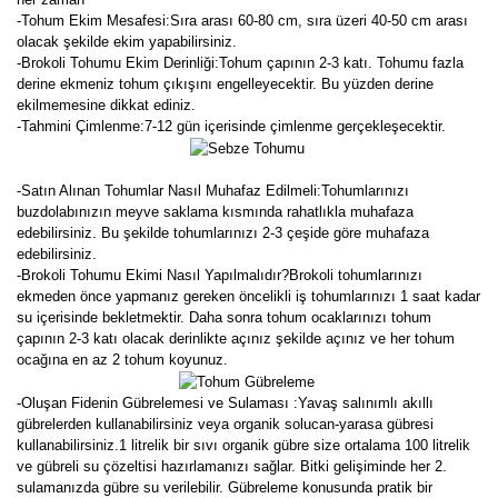
-Tohum Ekim Mesafesi:Sıra arası 60-80 cm, sıra üzeri 40-50 cm arası
olacak şekilde ekim yapabilirsiniz.
-Brokoli Tohumu Ekim Derinliği:Tohum çapının 2-3 katı. Tohumu fazla
derine ekmeniz tohum çıkışını engelleyecektir. Bu yüzden derine
ekilmemesine dikkat ediniz.
-Tahmini Çimlenme:7-12 gün içerisinde çimlenme gerçekleşecektir.
-Satın Alınan Tohumlar Nasıl Muhafaz Edilmeli:Tohumlarınızı
buzdolabınızın meyve saklama kısmında rahatlıkla muhafaza
edebilirsiniz. Bu şekilde tohumlarınızı 2-3 çeşide göre muhafaza
edebilirsiniz.
-Brokoli Tohumu Ekimi Nasıl Yapılmalıdır?Brokoli tohumlarınızı
ekmeden önce yapmanız gereken öncelikli iş tohumlarınızı 1 saat kadar
su içerisinde bekletmektir. Daha sonra tohum ocaklarınızı tohum
çapının 2-3 katı olacak derinlikte açınız şekilde açınız ve her tohum
ocağına en az 2 tohum koyunuz.
-Oluşan Fidenin Gübrelemesi ve Sulaması :Yavaş salınımlı akıllı
gübrelerden kullanabilirsiniz veya organik solucan-yarasa gübresi
kullanabilirsiniz.1 litrelik bir sıvı organik gübre size ortalama 100 litrelik
ve gübreli su çözeltisi hazırlamanızı sağlar. Bitki gelişiminde her 2.
sulamanızda gübre su verilebilir. Gübreleme konusunda pratik bir