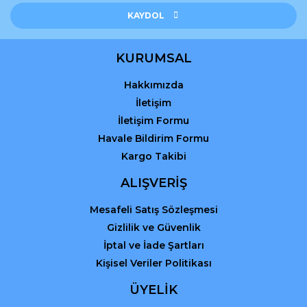
Ürün açıklamasında eksik bilgiler bulunuyor.
KAYDOL
Ürün bilgilerinde hatalar bulunuyor.
Ürün fiyatı diğer sitelerden daha pahalı.
KURUMSAL
Bu ürüne benzer farklı alternatifler olmalı.
Hakkımızda
İletişim
İletişim Formu
Havale Bildirim Formu
Kargo Takibi
Gönder
ALIŞVERİŞ
Mesafeli Satış Sözleşmesi
Gizlilik ve Güvenlik
İptal ve İade Şartları
Kişisel Veriler Politikası
ÜYELİK