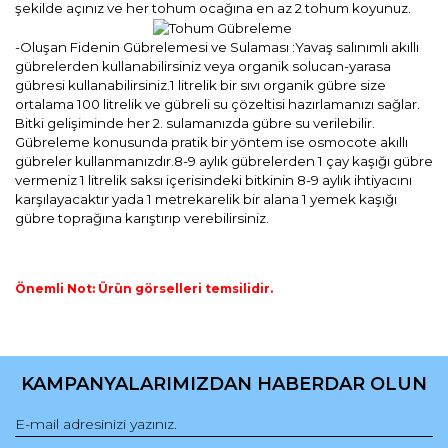
şekilde açınız ve her tohum ocağına en az 2 tohum koyunuz.
-Oluşan Fidenin Gübrelemesi ve Sulaması :Yavaş salınımlı akıllı
gübrelerden kullanabilirsiniz veya organik solucan-yarasa
gübresi kullanabilirsiniz.1 litrelik bir sıvı organik gübre size
ortalama 100 litrelik ve gübreli su çözeltisi hazırlamanızı sağlar.
Bitki gelişiminde her 2. sulamanızda gübre su verilebilir.
Gübreleme konusunda pratik bir yöntem ise osmocote akıllı
gübreler kullanmanızdır.8-9 aylık gübrelerden 1 çay kaşığı gübre
vermeniz 1 litrelik saksı içerisindeki bitkinin 8-9 aylık ihtiyacını
karşılayacaktır yada 1 metrekarelik bir alana 1 yemek kaşığı
gübre toprağına karıştırıp verebilirsiniz.
Önemli Not: Ürün görselleri temsilidir.
Bu ürünün fiyat bilgisi, resim, ürün açıklamalarında ve diğer
konularda yetersiz gördüğünüz noktaları öneri formunu
Bu ürüne ilk yorumu siz yapın!
kullanarak tarafımıza iletebilirsiniz.
KAMPANYALARIMIZDAN HABERDAR OLUN
Görüş ve önerileriniz için teşekkür ederiz.
Yorum Yaz
Ürün resmi kalitesiz, bozuk veya görüntülenemiyor.