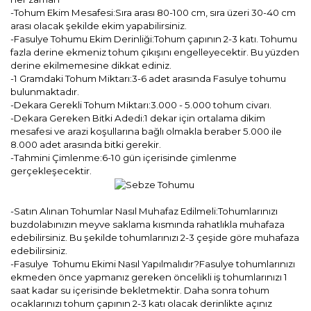
-Tohum Ekim Mesafesi:Sıra arası 80-100 cm, sıra üzeri 30-40 cm
arası olacak şekilde ekim yapabilirsiniz.
-Fasulye Tohumu Ekim Derinliği:Tohum çapının 2-3 katı. Tohumu
fazla derine ekmeniz tohum çıkışını engelleyecektir. Bu yüzden
derine ekilmemesine dikkat ediniz.
-1 Gramdaki Tohum Miktarı:3-6 adet arasında Fasulye tohumu
bulunmaktadır.
-Dekara Gerekli Tohum Miktarı:3.000 - 5.000 tohum civarı.
-Dekara Gereken Bitki Adedi:1 dekar için ortalama dikim
mesafesi ve arazi koşullarına bağlı olmakla beraber 5.000 ile
8.000 adet arasında bitki gerekir.
-Tahmini Çimlenme:6-10 gün içerisinde çimlenme
gerçekleşecektir.
-Satın Alınan Tohumlar Nasıl Muhafaz Edilmeli:Tohumlarınızı
buzdolabınızın meyve saklama kısmında rahatlıkla muhafaza
edebilirsiniz. Bu şekilde tohumlarınızı 2-3 çeşide göre muhafaza
edebilirsiniz.
-Fasulye Tohumu Ekimi Nasıl Yapılmalıdır?Fasulye tohumlarınızı
ekmeden önce yapmanız gereken öncelikli iş tohumlarınızı 1
saat kadar su içerisinde bekletmektir. Daha sonra tohum
ocaklarınızı tohum çapının 2-3 katı olacak derinlikte açınız