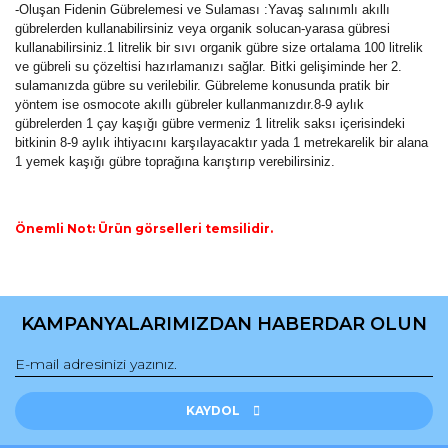
-Oluşan Fidenin Gübrelemesi ve Sulaması :Yavaş salınımlı akıllı
gübrelerden kullanabilirsiniz veya organik solucan-yarasa gübresi
kullanabilirsiniz.1 litrelik bir sıvı organik gübre size ortalama 100 litrelik
ve gübreli su çözeltisi hazırlamanızı sağlar. Bitki gelişiminde her 2.
sulamanızda gübre su verilebilir. Gübreleme konusunda pratik bir
yöntem ise osmocote akıllı gübreler kullanmanızdır.8-9 aylık
gübrelerden 1 çay kaşığı gübre vermeniz 1 litrelik saksı içerisindeki
bitkinin 8-9 aylık ihtiyacını karşılayacaktır yada 1 metrekarelik bir alana
1 yemek kaşığı gübre toprağına karıştırıp verebilirsiniz.
Önemli Not: Ürün görselleri temsilidir.
Bu ürünün fiyat bilgisi, resim, ürün açıklamalarında ve diğer
konularda yetersiz gördüğünüz noktaları öneri formunu
Bu ürüne ilk yorumu siz yapın!
kullanarak tarafımıza iletebilirsiniz.
KAMPANYALARIMIZDAN HABERDAR OLUN
Görüş ve önerileriniz için teşekkür ederiz.
Yorum Yaz
Ürün resmi kalitesiz, bozuk veya görüntülenemiyor.
Ürün açıklamasında eksik bilgiler bulunuyor.
KAYDOL
Ürün bilgilerinde hatalar bulunuyor.