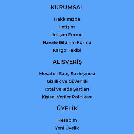
Ürün fiyatı diğer sitelerden daha pahalı.
KURUMSAL
Bu ürüne benzer farklı alternatifler olmalı.
Hakkımızda
İletişim
İletişim Formu
Havale Bildirim Formu
Kargo Takibi
Gönder
ALIŞVERİŞ
Mesafeli Satış Sözleşmesi
Gizlilik ve Güvenlik
İptal ve İade Şartları
Kişisel Veriler Politikası
ÜYELİK
Hesabım
Yeni Üyelik