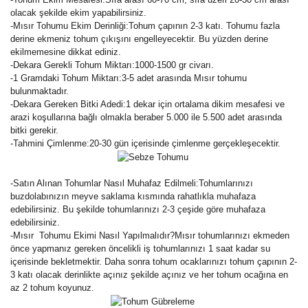
olacak şekilde ekim yapabilirsiniz.
-Mısır Tohumu Ekim Derinliği:Tohum çapının 2-3 katı. Tohumu fazla
derine ekmeniz tohum çıkışını engelleyecektir. Bu yüzden derine
ekilmemesine dikkat ediniz.
-Dekara Gerekli Tohum Miktarı:1000-1500 gr civarı.
-1 Gramdaki Tohum Miktarı:3-5 adet arasında Mısır tohumu
bulunmaktadır.
-Dekara Gereken Bitki Adedi:1 dekar için ortalama dikim mesafesi ve
arazi koşullarına bağlı olmakla beraber 5.000 ile 5.500 adet arasında
bitki gerekir.
-Tahmini Çimlenme:20-30 gün içerisinde çimlenme gerçekleşecektir.
-Satın Alınan Tohumlar Nasıl Muhafaz Edilmeli:Tohumlarınızı
buzdolabınızın meyve saklama kısmında rahatlıkla muhafaza
edebilirsiniz. Bu şekilde tohumlarınızı 2-3 çeşide göre muhafaza
edebilirsiniz.
-Mısır Tohumu Ekimi Nasıl Yapılmalıdır?Mısır tohumlarınızı ekmeden
önce yapmanız gereken öncelikli iş tohumlarınızı 1 saat kadar su
içerisinde bekletmektir. Daha sonra tohum ocaklarınızı tohum çapının 2-
3 katı olacak derinlikte açınız şekilde açınız ve her tohum ocağına en
az 2 tohum koyunuz.