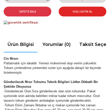
SEPETE EKLE
HIZLI SATIN AL
Ürün Bilgisi
Yorumlar (0)
Taksit Seçen
Cin Mısırı
Patlatmalık için idealdir. Yemesi mükemmel olup verimi yüksektir.
Tohum çimlendirme yöntemleri sizler için aşağıda detaylı bir biçimde
listelenmiştir.
Gönderilecek Mısır Tohumu Teknik Bilgileri Lütfen Dikkatli Bir
Şekilde Okuyunuz
-Gönderilecek Ürün:Size gönderilecek olan ürün tohumdur. Paket
içerisinde ürün adında belirtilen miktar kadar tohum mevcuttur. Özel
tasarım tohum gönderim ambalajları içerisinde gönderilecektir.
-Tohum Ekim Zamanı:İlkbahar ve iç mekan içerisinde her zaman
-Tohum Ekim Mesafesi:Sıra arası 60-70 cm, sıra üzeri 20-30 cm arası