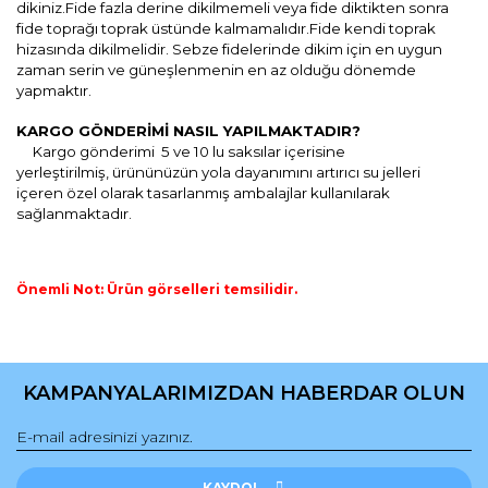
dikiniz.Fide fazla derine dikilmemeli veya fide diktikten sonra
fide toprağı toprak üstünde kalmamalıdır.Fide kendi toprak
hizasında dikilmelidir. Sebze fidelerinde dikim için en uygun
zaman serin ve güneşlenmenin en az olduğu dönemde
yapmaktır.
KARGO GÖNDERİMİ NASIL YAPILMAKTADIR?
Kargo gönderimi 5 ve 10 lu saksılar içerisine
yerleştirilmiş,
ürününüzün yola dayanımını artırıcı
su jelleri
içeren özel olarak tasarlanmış ambalajlar kullanılarak
sağlanmaktadır.
Önemli Not: Ürün görselleri temsilidir.
Bu ürünün fiyat bilgisi, resim, ürün açıklamalarında ve diğer
konularda yetersiz gördüğünüz noktaları öneri formunu
Bu ürüne ilk yorumu siz yapın!
kullanarak tarafımıza iletebilirsiniz.
KAMPANYALARIMIZDAN HABERDAR OLUN
Görüş ve önerileriniz için teşekkür ederiz.
Yorum Yaz
Ürün resmi kalitesiz, bozuk veya görüntülenemiyor.
Ürün açıklamasında eksik bilgiler bulunuyor.
KAYDOL