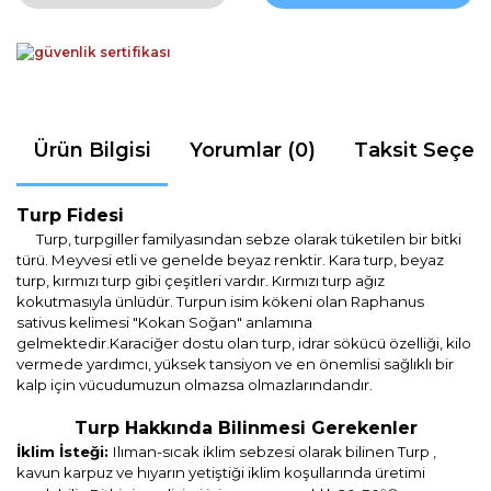
Ürün Bilgisi
Yorumlar (0)
Taksit Seçen
Turp Fidesi
Turp, turpgiller familyasından sebze olarak tüketilen bir bitki
türü. Meyvesi etli ve genelde beyaz renktir. Kara turp, beyaz
turp, kırmızı turp gibi çeşitleri vardır. Kırmızı turp ağız
kokutmasıyla ünlüdür. Turpun isim kökeni olan Raphanus
sativus kelimesi "Kokan Soğan" anlamına
gelmektedir.Karaciğer dostu olan turp, idrar sökücü özelliği, kilo
vermede yardımcı, yüksek tansiyon ve en önemlisi sağlıklı bir
kalp için vücudumuzun olmazsa olmazlarındandır.
Turp Hakkında Bilinmesi Gerekenl
er
İklim İsteği:
Ilıman-sıcak iklim sebzesi olarak bilinen Turp ,
kavun karpuz ve hıyarın yetiştiği iklim koşullarında üretimi