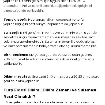
yapılabilir. Bitkinin gelişimi için uygun sıcaklık 20-30
°C
arasındadır. Ani ve sürekli sıcaklık değişimleri bitki gelişimini
olumsuz yönde etkileyebilir.
Toprak isteği:
Hobi amaçlı dikim cocopeat ve torfa
yapılabildiği gibi hafif bünyeli topraklara da yapılabilir.
Su isteği:
Bitki gelişiminin ve meyve veriminin olumlu yönde
seyretmesi için toprak tamamen kurumayacak şekilde hafif
sulanması gerekmektedir. Sulamanın önemli olduğu gibi aşırı
ve düzensiz sulamanın bitkiye zararı olacağı unutulmamalıdır.
Bitki Besleme:
Sıvı yarasa gübresi ve sıvı solucan gübresi
kullanımı ile elde edilen ürünlerin nicelik ve niteliğinde artış
sağlanabilir.
Dikim mesafesi:
Sıra üzeri 5-10 cm, sıra arası 20-25 cm olacak
şekilde dikim yapılabilir.
Turp Fidesi Dikimi, Dikim Zamanı ve Sulaması
Nasıl Olmalıdır?
Size gelen fideleri torf hizasında veya paper pot hizasında