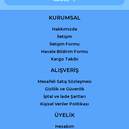
Ürün bilgilerinde hatalar bulunuyor.
Ürün fiyatı diğer sitelerden daha pahalı.
KURUMSAL
Bu ürüne benzer farklı alternatifler olmalı.
Hakkımızda
İletişim
İletişim Formu
Havale Bildirim Formu
Kargo Takibi
Gönder
ALIŞVERİŞ
Mesafeli Satış Sözleşmesi
Gizlilik ve Güvenlik
İptal ve İade Şartları
Kişisel Veriler Politikası
ÜYELİK
Hesabım