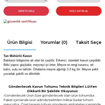
SEPETE EKLE
HIZLI SATIN AL
Ürün Bilgisi
Yorumlar (0)
Taksit Seçen
Tan Mühürlü Kavun
Balıkesir bölgesine ait olan bir çeşittir.
Erkenci, standart kavun çeşididir.
Bitki yapısı güçlüdür, meyveyi iyi örter. Meyve et rengi turuncu, eti
kalın, sulu ve tatlıdır. Ortalama meyve ağırlığı 2-3 kg.'dır. Meyve şekli
yuvarlak şekilli ve dilimlidir.
Gönderilecek Kavun Tohumu Teknik Bilgileri Lütfen
Dikkatli Bir Şekilde Okuyunuz
Gönderilecek Ürün:Size gönderilecek olan ürün tohumdur.
-
Paket içerisinde ürün adında belirtilen miktar kadar tohum
mevcuttur. Özel tasarım tohum gönderim ambalajları içerisinde