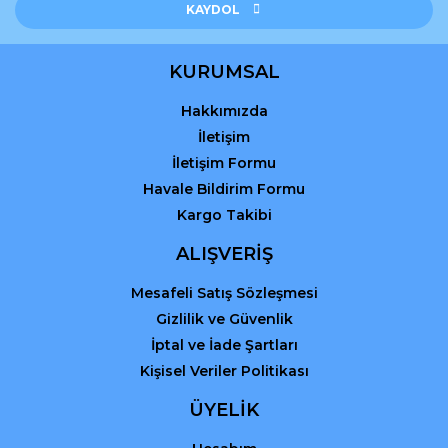
Ürün açıklamasında eksik bilgiler bulunuyor.
KAYDOL
Ürün bilgilerinde hatalar bulunuyor.
Ürün fiyatı diğer sitelerden daha pahalı.
KURUMSAL
Bu ürüne benzer farklı alternatifler olmalı.
Hakkımızda
İletişim
İletişim Formu
Havale Bildirim Formu
Kargo Takibi
Gönder
ALIŞVERİŞ
Mesafeli Satış Sözleşmesi
Gizlilik ve Güvenlik
İptal ve İade Şartları
Kişisel Veriler Politikası
ÜYELİK