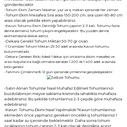
gönderilecektir.
-Tohum Ekim Zamanı:İlkbahar, yaz ve iç mekan içerisinde her zaman
-Tohum Ekim Mesafesi:Sıra arası 150-200 cm, sıra üzeri 60-80 cm
arası olacak şekilde ekim yapabilirsiniz.
-Kavun Tohumu Ekim Derinliği:Tohum çapının 2-3 katı. Tohumu fazla
derine ekmeniz tohum çıkışını engelleyecektir. Bu yüzden derine
ekilmemesine dikkat ediniz.
-Dekara Gerekli Tohum Miktarı:50-70 gr civarı.
-1 Gramdaki Tohum Miktarı:25-30 adet arasında Kavun tohumu
bulunmaktadır.
-Dekara Gereken Bitki Adedi:1 dekar için ortalama dikim mesafesi ve
arazi koşullarına bağlı olmakla beraber 1.200 ile 1.400 adet arasında
bitki gerekir.
-Tahmini Çimlenme:8-12 gün içerisinde çimlenme gerçekleşecektir.
-Satın Alınan Tohumlar Nasıl Muhafaz Edilmeli:Tohumlarınızı
buzdolabınızın meyve saklama kısmında rahatlıkla muhafaza
edebilirsiniz. Bu şekilde tohumlarınızı 2-3 çeşide göre muhafaza
edebilirsiniz.
-Kavun Tohumu Ekimi Nasıl Yapılmalıdır?Kavun tohumlarınızı
ekmeden önce yapmanız gereken öncelikli iş tohumlarınızı 1
saat kadar su içerisinde bekletmektir. Daha sonra tohum
ocaklarınızı tohum çapının 2-3 katı olacak derinlikte açınız