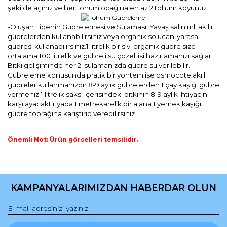
şekilde açınız ve her tohum ocağına en az 2 tohum koyunuz.
-Oluşan Fidenin Gübrelemesi ve Sulaması :Yavaş salınımlı akıllı
gübrelerden kullanabilirsiniz veya organik solucan-yarasa
gübresi kullanabilirsiniz.1 litrelik bir sıvı organik gübre size
ortalama 100 litrelik ve gübreli su çözeltisi hazırlamanızı sağlar.
Bitki gelişiminde her 2. sulamanızda gübre su verilebilir.
Gübreleme konusunda pratik bir yöntem ise osmocote akıllı
gübreler kullanmanızdır.8-9 aylık gübrelerden 1 çay kaşığı gübre
vermeniz 1 litrelik saksı içerisindeki bitkinin 8-9 aylık ihtiyacını
karşılayacaktır yada 1 metrekarelik bir alana 1 yemek kaşığı
gübre toprağına karıştırıp verebilirsiniz.
Önemli Not: Ürün görselleri temsilidir.
Bu ürünün fiyat bilgisi, resim, ürün açıklamalarında ve diğer
konularda yetersiz gördüğünüz noktaları öneri formunu
Bu ürüne ilk yorumu siz yapın!
kullanarak tarafımıza iletebilirsiniz.
KAMPANYALARIMIZDAN HABERDAR OLUN
Görüş ve önerileriniz için teşekkür ederiz.
Yorum Yaz
Ürün resmi kalitesiz, bozuk veya görüntülenemiyor.