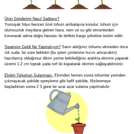
Ürün Gönderimi Nasıl Sağlanır?
Yumuşak folyo benzeri özel tohum ambalajına konulur, tohum için
olumsuzluk meydana getiren hava, nem ve su gibi etmenlerden
korunarak adına doğru faturası ile birlikte kargo şirketine teslim edilir.
Siparişim Geldi Ne Yapmalıyım?
Satın aldığınız tohumu ekmeden önce
ılık suda bir süre bekletin (bu işlem çimlenme hızını artıracaktır)
hazırlamış olduğunuz dikim yerine belirlediğiniz aralıkta ekimini yaparak
üzerini 1-2 cm toprak yada torf ile kapatarak ekimini sağlayabilirsiniz.
Ekilen Tohumun Sulanması:
Ekimden hemen sonra tohumlar yerinden
çıkmayacak şekilde spreyleme gibi hafif şekilde, filizlenmeye
başladıktan sonra 2 3 güne bir azar azar sulama yapılmalıdır.