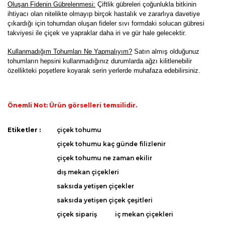
Oluşan Fidenin Gübrelenmesi:
Çiftlik gübreleri çoğunlukla bitkinin
ihtiyacı olan nitelikte olmayıp birçok hastalık ve zararlıya davetiye
çıkardığı için tohumdan oluşan fideler sıvı formdaki solucan gübresi
takviyesi ile çiçek ve yapraklar daha iri ve gür hale gelecektir.
K
ullanmadığım Tohumları Ne Yapmalıyım?
Satın almış olduğunuz
tohumların hepsini kullanmadığınız durumlarda ağzı kilitlenebilir
özellikteki poşetlere koyarak serin yerlerde muhafaza edebilirsiniz.
Önemli Not: Ürün görselleri temsilidir.
Bu ürünün fiyat bilgisi, resim, ürün açıklamalarında ve diğer
Etiketler :
çiçek tohumu
konularda yetersiz gördüğünüz noktaları öneri formunu
Bu ürüne ilk yorumu siz yapın!
çiçek tohumu kaç günde filizlenir
kullanarak tarafımıza iletebilirsiniz.
Görüş ve önerileriniz için teşekkür ederiz.
çiçek tohumu ne zaman ekilir
dış mekan çiçekleri
Yorum Yaz
Ürün resmi kalitesiz, bozuk veya görüntülenemiyor.
saksıda yetişen çiçekler
Ürün açıklamasında eksik bilgiler bulunuyor.
saksıda yetişen çiçek çeşitleri
Ürün bilgilerinde hatalar bulunuyor.
çiçek sipariş
iç mekan çiçekleri
Ürün fiyatı diğer sitelerden daha pahalı.