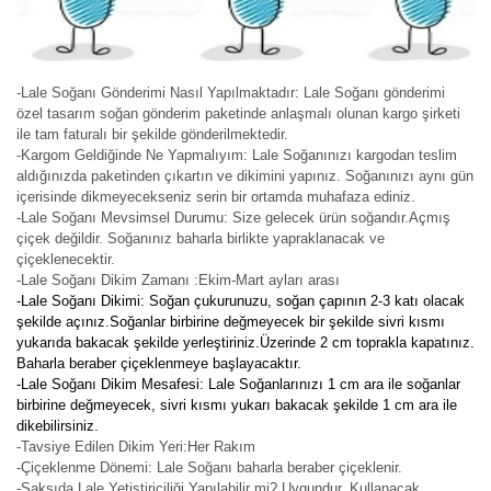
-Lale Soğanı Gönderimi Nasıl Yapılmaktadır: Lale Soğanı gönderimi
özel tasarım soğan gönderim paketinde anlaşmalı olunan kargo şirketi
ile tam faturalı bir şekilde gönderilmektedir.
-Kargom Geldiğinde Ne Yapmalıyım: Lale Soğanınızı kargodan teslim
aldığınızda paketinden çıkartın ve dikimini yapınız. Soğanınızı aynı gün
içerisinde dikmeyecekseniz serin bir ortamda muhafaza ediniz.
-Lale Soğanı Mevsimsel Durumu: Size gelecek ürün soğandır.Açmış
çiçek değildir. Soğanınız baharla birlikte yapraklanacak ve
çiçeklenecektir.
-Lale Soğanı Dikim Zamanı :Ekim-Mart ayları arası
-Lale Soğanı Dikimi: Soğan çukurunuzu, soğan çapının 2-3 katı olacak
şekilde açınız.Soğanlar birbirine değmeyecek bir şekilde sivri kısmı
yukarıda bakacak şekilde yerleştiriniz.Üzerinde 2 cm toprakla kapatınız.
Baharla beraber çiçeklenmeye başlayacaktır.
-Lale Soğanı Dikim Mesafesi: Lale Soğanlarınızı 1 cm ara ile soğanlar
birbirine değmeyecek, sivri kısmı yukarı bakacak şekilde 1 cm ara ile
dikebilirsiniz.
-Tavsiye Edilen Dikim Yeri:Her Rakım
-Çiçeklenme Dönemi: Lale Soğanı baharla beraber çiçeklenir.
-Saksıda Lale Yetiştiriciliği Yapılabilir mi? Uygundur. Kullanacak