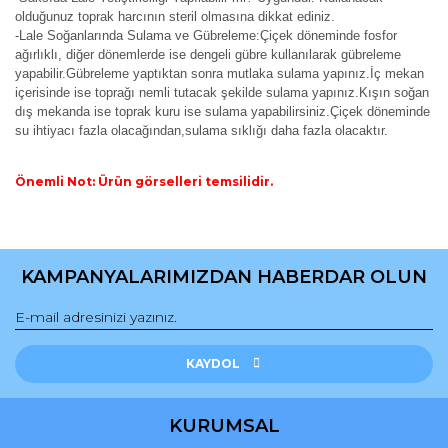
olduğunuz toprak harcının steril olmasına dikkat ediniz.
-Lale Soğanlarında Sulama ve Gübreleme:Çiçek döneminde fosfor
ağırlıklı, diğer dönemlerde ise dengeli gübre kullanılarak gübreleme
yapabilir.Gübreleme yaptıktan sonra mutlaka sulama yapınız.İç mekan
içerisinde ise toprağı nemli tutacak şekilde sulama yapınız.Kışın soğan
dış mekanda ise toprak kuru ise sulama yapabilirsiniz.Çiçek döneminde
su ihtiyacı fazla olacağından,sulama sıklığı daha fazla olacaktır.
Önemli Not: Ürün görselleri temsilidir.
Bu ürünün fiyat bilgisi, resim, ürün açıklamalarında ve diğer
konularda yetersiz gördüğünüz noktaları öneri formunu
Bu ürüne ilk yorumu siz yapın!
kullanarak tarafımıza iletebilirsiniz.
KAMPANYALARIMIZDAN HABERDAR OLUN
Görüş ve önerileriniz için teşekkür ederiz.
Yorum Yaz
Ürün resmi kalitesiz, bozuk veya görüntülenemiyor.
Ürün açıklamasında eksik bilgiler bulunuyor.
KAYDOL
Ürün bilgilerinde hatalar bulunuyor.
Ürün fiyatı diğer sitelerden daha pahalı.
KURUMSAL
Bu ürüne benzer farklı alternatifler olmalı.