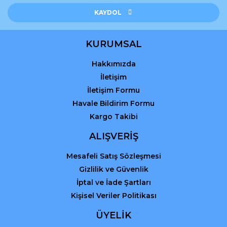
Ürün açıklamasında eksik bilgiler bulunuyor.
KAYDOL
Ürün bilgilerinde hatalar bulunuyor.
Ürün fiyatı diğer sitelerden daha pahalı.
KURUMSAL
Bu ürüne benzer farklı alternatifler olmalı.
Hakkımızda
İletişim
İletişim Formu
Havale Bildirim Formu
Kargo Takibi
Gönder
ALIŞVERİŞ
Mesafeli Satış Sözleşmesi
Gizlilik ve Güvenlik
İptal ve İade Şartları
Kişisel Veriler Politikası
ÜYELİK