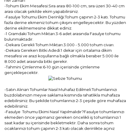
her zaman
-Tohum Ekim Mesafesi:Sıra arası 80-100 cm, sıra üzeri 30-40 cm
arası olacak şekilde ekim yapabilirsiniz.
-Fasulye Tohumu Ekim Derinliği:Tohum çapının 2-3 katı. Tohumu
fazla derine ekmeniz tohum çıkışını engelleyecektir. Bu yüzden
derine ekilmemesine dikkat ediniz.
-1 Gramdaki Tohum Miktarı:3-6 adet arasında Fasulye tohumu
bulunmaktadır.
-Dekara Gerekli Tohum Miktarı:3.000 - 5.000 tohum civarı.
-Dekara Gereken Bitki Adedi:1 dekar için ortalama dikim
mesafesi ve arazi koşullarına bağlı olmakla beraber 5.000 ile
8.000 adet arasında bitki gerekir.
-Tahmini Çimlenme:6-10 gün içerisinde çimlenme
gerçekleşecektir.
-Satın Alınan Tohumlar Nasıl Muhafaz Edilmeli:Tohumlarınızı
buzdolabınızın meyve saklama kısmında rahatlıkla muhafaza
edebilirsiniz. Bu şekilde tohumlarınızı 2-3 çeşide göre muhafaza
edebilirsiniz.
-Fasulye Tohumu Ekimi Nasıl Yapılmalıdır?Fasulye tohumlarınızı
ekmeden önce yapmanız gereken öncelikli iş tohumlarınızı 1
saat kadar su içerisinde bekletmektir. Daha sonra tohum
ocaklarınızı tohum çapının 2-3 katı olacak derinlikte açınız