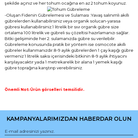
şekilde açınız ve her tohum ocağına en az 2 tohum koyunuz.
-Oluşan Fidenin Gübrelemesi ve Sulaması :Yavaş salınımlı akıllı
gübrelerden kullanabilirsiniz veya organik solucan-yarasa
gübresi kullanabilirsiniz.1 litrelik bir sıvı organik gübre size
ortalama 100 litrelik ve gübreli su çözeltisi hazırlamanızı sağlar.
Bitki gelişiminde her 2. sulamanızda gübre su verilebilir.
Gübreleme konusunda pratik bir yöntem ise osmocote akıllı
gübreler kullanmanızdır.8-9 aylık gübrelerden 1 çay kaşığı gübre
vermeniz 1 litrelik saksı içerisindeki bitkinin 8-9 aylık ihtiyacını
karşılayacaktır yada 1 metrekarelik bir alana 1 yemek kaşığı
gübre toprağına karıştırıp verebilirsiniz.
Önemli Not: Ürün görselleri temsilidir.
Bu ürünün fiyat bilgisi, resim, ürün açıklamalarında ve diğer
konularda yetersiz gördüğünüz noktaları öneri formunu
Bu ürüne ilk yorumu siz yapın!
kullanarak tarafımıza iletebilirsiniz.
KAMPANYALARIMIZDAN HABERDAR OLUN
Görüş ve önerileriniz için teşekkür ederiz.
Yorum Yaz
Ürün resmi kalitesiz, bozuk veya görüntülenemiyor.