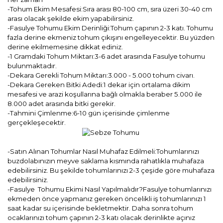
-Tohum Ekim Mesafesi:Sıra arası 80-100 cm, sıra üzeri 30-40 cm
arası olacak şekilde ekim yapabilirsiniz.
-Fasulye Tohumu Ekim Derinliği:Tohum çapının 2-3 katı. Tohumu
fazla derine ekmeniz tohum çıkışını engelleyecektir. Bu yüzden
derine ekilmemesine dikkat ediniz.
-1 Gramdaki Tohum Miktarı:3-6 adet arasında Fasulye tohumu
bulunmaktadır.
-Dekara Gerekli Tohum Miktarı:3.000 - 5.000 tohum civarı.
-Dekara Gereken Bitki Adedi:1 dekar için ortalama dikim
mesafesi ve arazi koşullarına bağlı olmakla beraber 5.000 ile
8.000 adet arasında bitki gerekir.
-Tahmini Çimlenme:6-10 gün içerisinde çimlenme
gerçekleşecektir.
-Satın Alınan Tohumlar Nasıl Muhafaz Edilmeli:Tohumlarınızı
buzdolabınızın meyve saklama kısmında rahatlıkla muhafaza
edebilirsiniz. Bu şekilde tohumlarınızı 2-3 çeşide göre muhafaza
edebilirsiniz.
-Fasulye Tohumu Ekimi Nasıl Yapılmalıdır?Fasulye tohumlarınızı
ekmeden önce yapmanız gereken öncelikli iş tohumlarınızı 1
saat kadar su içerisinde bekletmektir. Daha sonra tohum
ocaklarınızı tohum çapının 2-3 katı olacak derinlikte açınız