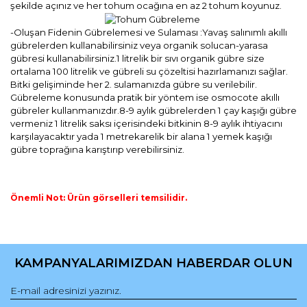
şekilde açınız ve her tohum ocağına en az 2 tohum koyunuz.
-Oluşan Fidenin Gübrelemesi ve Sulaması :Yavaş salınımlı akıllı
gübrelerden kullanabilirsiniz veya organik solucan-yarasa
gübresi kullanabilirsiniz.1 litrelik bir sıvı organik gübre size
ortalama 100 litrelik ve gübreli su çözeltisi hazırlamanızı sağlar.
Bitki gelişiminde her 2. sulamanızda gübre su verilebilir.
Gübreleme konusunda pratik bir yöntem ise osmocote akıllı
gübreler kullanmanızdır.8-9 aylık gübrelerden 1 çay kaşığı gübre
vermeniz 1 litrelik saksı içerisindeki bitkinin 8-9 aylık ihtiyacını
karşılayacaktır yada 1 metrekarelik bir alana 1 yemek kaşığı
gübre toprağına karıştırıp verebilirsiniz.
Önemli Not: Ürün görselleri temsilidir.
Bu ürünün fiyat bilgisi, resim, ürün açıklamalarında ve diğer
konularda yetersiz gördüğünüz noktaları öneri formunu
Bu ürüne ilk yorumu siz yapın!
kullanarak tarafımıza iletebilirsiniz.
KAMPANYALARIMIZDAN HABERDAR OLUN
Görüş ve önerileriniz için teşekkür ederiz.
Yorum Yaz
Ürün resmi kalitesiz, bozuk veya görüntülenemiyor.