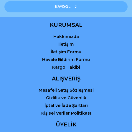
Ürün açıklamasında eksik bilgiler bulunuyor.
KAYDOL
Ürün bilgilerinde hatalar bulunuyor.
Ürün fiyatı diğer sitelerden daha pahalı.
KURUMSAL
Bu ürüne benzer farklı alternatifler olmalı.
Hakkımızda
İletişim
İletişim Formu
Havale Bildirim Formu
Kargo Takibi
Gönder
ALIŞVERİŞ
Mesafeli Satış Sözleşmesi
Gizlilik ve Güvenlik
İptal ve İade Şartları
Kişisel Veriler Politikası
ÜYELİK