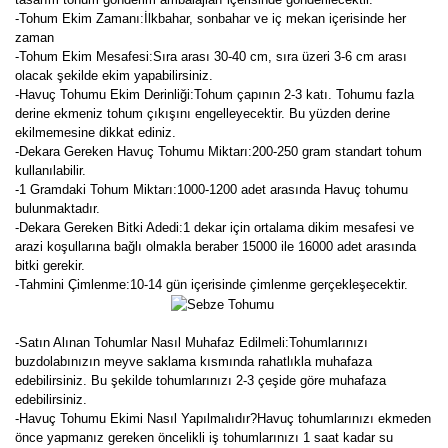
-Tohum Ekim Zamanı:İlkbahar, sonbahar ve iç mekan içerisinde her
zaman
-Tohum Ekim Mesafesi:Sıra arası 30-40 cm, sıra üzeri 3-6 cm arası
olacak şekilde ekim yapabilirsiniz.
-Havuç Tohumu Ekim Derinliği:Tohum çapının 2-3 katı. Tohumu fazla
derine ekmeniz tohum çıkışını engelleyecektir. Bu yüzden derine
ekilmemesine dikkat ediniz.
-Dekara Gereken Havuç Tohumu Miktarı:200-250 gram standart tohum
kullanılabilir.
-1 Gramdaki Tohum Miktarı:1000-1200 adet arasında Havuç tohumu
bulunmaktadır.
-Dekara Gereken Bitki Adedi:1 dekar için ortalama dikim mesafesi ve
arazi koşullarına bağlı olmakla beraber 15000 ile 16000 adet arasında
bitki gerekir.
-Tahmini Çimlenme:10-14 gün içerisinde çimlenme gerçekleşecektir.
-Satın Alınan Tohumlar Nasıl Muhafaz Edilmeli:Tohumlarınızı
buzdolabınızın meyve saklama kısmında rahatlıkla muhafaza
edebilirsiniz. Bu şekilde tohumlarınızı 2-3 çeşide göre muhafaza
edebilirsiniz.
-Havuç Tohumu Ekimi Nasıl Yapılmalıdır?Havuç tohumlarınızı ekmeden
önce yapmanız gereken öncelikli iş tohumlarınızı 1 saat kadar su