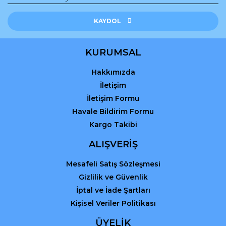
Ürün resmi kalitesiz, bozuk veya görüntülenemiyor.
Ürün açıklamasında eksik bilgiler bulunuyor.
KAYDOL
Ürün bilgilerinde hatalar bulunuyor.
Ürün fiyatı diğer sitelerden daha pahalı.
KURUMSAL
Bu ürüne benzer farklı alternatifler olmalı.
Hakkımızda
İletişim
İletişim Formu
Havale Bildirim Formu
Kargo Takibi
Gönder
ALIŞVERİŞ
Mesafeli Satış Sözleşmesi
Gizlilik ve Güvenlik
İptal ve İade Şartları
Kişisel Veriler Politikası
ÜYELİK