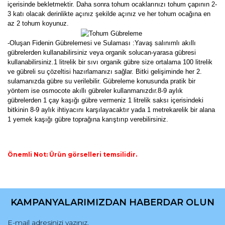
içerisinde bekletmektir. Daha sonra tohum ocaklarınızı tohum çapının 2-
3 katı olacak derinlikte açınız şekilde açınız ve her tohum ocağına en
az 2 tohum koyunuz.
-Oluşan Fidenin Gübrelemesi ve Sulaması :Yavaş salınımlı akıllı
gübrelerden kullanabilirsiniz veya organik solucan-yarasa gübresi
kullanabilirsiniz.1 litrelik bir sıvı organik gübre size ortalama 100 litrelik
ve gübreli su çözeltisi hazırlamanızı sağlar. Bitki gelişiminde her 2.
sulamanızda gübre su verilebilir. Gübreleme konusunda pratik bir
yöntem ise osmocote akıllı gübreler kullanmanızdır.8-9 aylık
gübrelerden 1 çay kaşığı gübre vermeniz 1 litrelik saksı içerisindeki
bitkinin 8-9 aylık ihtiyacını karşılayacaktır yada 1 metrekarelik bir alana
1 yemek kaşığı gübre toprağına karıştırıp verebilirsiniz.
Önemli Not: Ürün görselleri temsilidir.
Bu ürünün fiyat bilgisi, resim, ürün açıklamalarında ve diğer
konularda yetersiz gördüğünüz noktaları öneri formunu
Bu ürüne ilk yorumu siz yapın!
kullanarak tarafımıza iletebilirsiniz.
KAMPANYALARIMIZDAN HABERDAR OLUN
Görüş ve önerileriniz için teşekkür ederiz.
Yorum Yaz