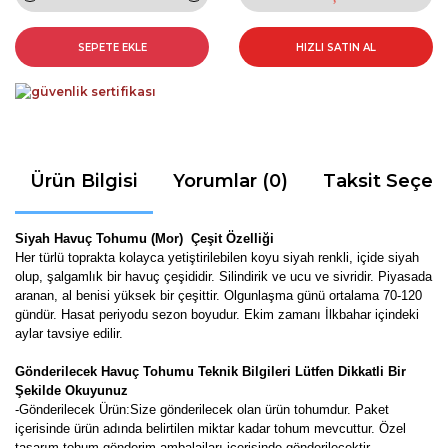
SEPETE EKLE
HIZLI SATIN AL
Ürün Bilgisi
Yorumlar (0)
Taksit Seçen
Siyah Havuç Tohumu (Mor) Çeşit Özelliği
Her türlü toprakta kolayca yetiştirilebilen koyu siyah renkli, içide siyah
olup, şalgamlık bir havuç çeşididir. Silindirik ve ucu ve sivridir. Piyasada
aranan, al benisi yüksek bir çeşittir. Olgunlaşma günü ortalama 70-120
gündür. Hasat periyodu sezon boyudur. Ekim zamanı İlkbahar içindeki
aylar tavsiye edilir.
Gönderilecek Havuç Tohumu Teknik Bilgileri Lütfen Dikkatli Bir
Şekilde Okuyunuz
-Gönderilecek Ürün:Size gönderilecek olan ürün tohumdur. Paket
içerisinde ürün adında belirtilen miktar kadar tohum mevcuttur. Özel
tasarım tohum gönderim ambalajları içerisinde gönderilecektir.