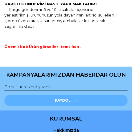
KARGO GÖNDERİMİ NASIL YAPILMAKTADIR?
Kargo gönderimi 5 ve 10 lu saksılar içerisine
yerleştirilmiş,
ürününüzün yola dayanımını artırıcı
su jelleri
içeren özel olarak tasarlanmış ambalajlar kullanılarak
sağlanmaktadır.
Önemli Not: Ürün görselleri temsilidir.
Bu ürünün fiyat bilgisi, resim, ürün açıklamalarında ve diğer
konularda yetersiz gördüğünüz noktaları öneri formunu
Bu ürüne ilk yorumu siz yapın!
kullanarak tarafımıza iletebilirsiniz.
KAMPANYALARIMIZDAN HABERDAR OLUN
Görüş ve önerileriniz için teşekkür ederiz.
Yorum Yaz
Ürün resmi kalitesiz, bozuk veya görüntülenemiyor.
Ürün açıklamasında eksik bilgiler bulunuyor.
KAYDOL
Ürün bilgilerinde hatalar bulunuyor.
Ürün fiyatı diğer sitelerden daha pahalı.
KURUMSAL
Bu ürüne benzer farklı alternatifler olmalı.
Hakkımızda