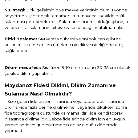
Su isteği:
Bitki gelişiminin ve meyve veriminin olumlu yönde
seyretmesi için toprak tamamen kurumayacak şekilde hafif
sulanması gerekmektedir. Sulamanın önemli olduğu gibi aşırı
ve düzensiz sulamanın bitkiye zararı olacağı unutulmamalıdır.
Bitki Besleme:
Sıvı yarasa gübresi ve sıvı solucan gübresi
kullanımı ile elde edilen ürünlerin nicelik ve niteliğinde artış
sağlanabilir.
Dikim mesafesi:
Sıra üzeri 8-10 cm, sıra arası 30-35 cm olacak
şekilde dikim yapılabilir.
Maydanoz Fidesi Dikimi, Dikim Zamanı ve
Sulaması Nasıl Olmalıdır?
Size gelen fideleri torf hizasında veya paper pot hizasında
dikiniz.Fide fazla derine dikilmemeli veya fide diktikten sonra
fide toprağı toprak üstünde kalmamalıdır.Fide kendi toprak
hizasında dikilmelidir. Sebze fidelerinde dikim için en uygun
zaman serin ve güneşlenmenin en az olduğu dönemde
yapmaktır.