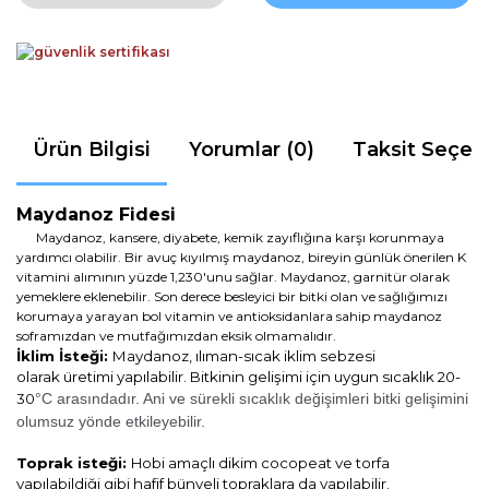
Ürün Bilgisi
Yorumlar (0)
Taksit Seçen
Maydanoz Fidesi
Maydanoz, kansere, diyabete, kemik zayıflığına karşı korunmaya
yardımcı olabilir. Bir avuç kıyılmış maydanoz, bireyin günlük önerilen K
vitamini alımının yüzde 1,230'unu sağlar. Maydanoz, garnitür olarak
yemeklere eklenebilir. Son derece besleyici bir bitki olan ve sağlığımızı
korumaya yarayan bol vitamin ve antioksidanlara sahip maydanoz
soframızdan ve mutfağımızdan eksik olmamalıdır.
İklim İsteği:
Maydanoz, ı
lıman-sıcak iklim sebzesi
olarak
üretimi yapılabilir. Bitkinin gelişimi için uygun sıcaklık 20-
30
°C arasındadır. Ani ve sürekli sıcaklık değişimleri bitki gelişimini
olumsuz yönde etkileyebilir.
Toprak isteği:
Hobi amaçlı dikim cocopeat ve torfa
yapılabildiği gibi hafif bünyeli topraklara da yapılabilir.