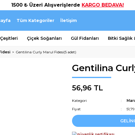
1500 ₺ Üzeri Alışverişlerde
KARGO BEDAVA!
ayfa
Tüm Kategoriler
İletişim
eşitleri
Çiçek Soğanları
Gül Fidanları
Bitki Sağlık
Fidesi
Gentilina Curly Marul Fidesi(5 adet)
Gentilina Curl
56,96 TL
Kategori
Maru
Fiyat
51,7
GELİN