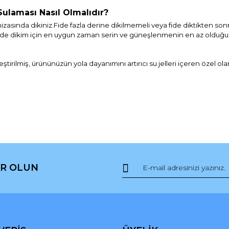
Sulaması Nasıl Olmalıdır?
izasında dikiniz.Fide fazla derine dikilmemeli veya fide diktikten so
erinde dikim için en uygun zaman serin ve güneşlenmenin en az oldu
ştirilmiş,
ürününüzün yola dayanımını artırıcı
su jelleri içeren özel ol
da ve diğer konularda yetersiz gördüğünüz noktaları öneri formunu kullana
Bu ürüne ilk yorumu siz yapın!
R OLUN
r.
Yorum Yaz