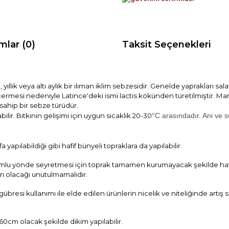
mlar (0)
Taksit Seçenekleri
yıllık veya altı aylık bir ılıman iklim sebzesidir. Genelde yaprakları sala
u içermesi nedeniyle Latince'deki ismi lactis kökünden türetilmiştir. M
sahip bir sebze türüdür.
bilir. Bitkinin gelişimi için uygun sıcaklık 20-30
°C arasındadır. Ani ve sü
yapılabildiği gibi hafif bünyeli topraklara da yapılabilir.
olumlu yönde seyretmesi için toprak tamamen kurumayacak şekilde ha
rı olacağı unutulmamalıdır.
gübresi kullanımı ile elde edilen ürünlerin nicelik ve niteliğinde artış s
-60cm olacak şekilde dikim yapılabilir.