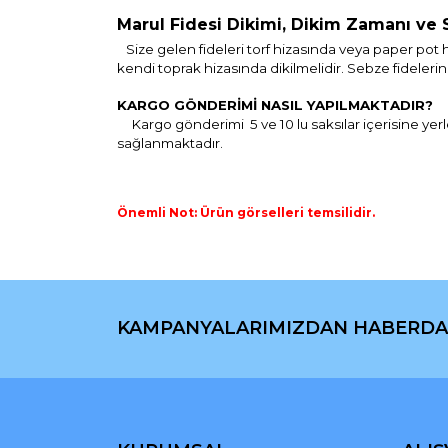
Marul Fidesi Dikimi, Dikim Zamanı ve 
Size gelen fideleri torf hizasında veya paper pot h
kendi toprak hizasında dikilmelidir. Sebze fidel
KARGO GÖNDERİMİ NASIL YAPILMAKTADIR?
Kargo gönderimi 5 ve 10 lu saksılar içerisine yerle
sağlanmaktadır.
Önemli Not: Ürün görselleri temsilidir.
Bu ürünün fiyat bilgisi, resim, ürün açıklamaların
Görüş ve önerileriniz için teşekkür ederiz.
KAMPANYALARIMIZDAN HABERDA
Ürün resmi kalitesiz, bozuk veya görüntülenemiyo
Ürün açıklamasında eksik bilgiler bulunuyor.
Ürün bilgilerinde hatalar bulunuyor.
Ürün fiyatı diğer sitelerden daha pahalı.
Bu ürüne benzer farklı alternatifler olmalı.