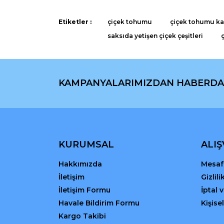
Ürün açıklamasında eksik bilgiler bulunuyor.
Ürün bilgilerinde hatalar bulunuyor.
Etiketler :
çiçek tohumu
çiçek tohumu kaç
Ürün fiyatı diğer sitelerden daha pahalı.
saksıda yetişen çiçek çeşitleri
Bu ürüne benzer farklı alternatifler olmalı.
KAMPANYALARIMIZDAN HABERDA
KURUMSAL
ALIŞ
Hakkımızda
Mesafe
İletişim
Gizlil
İletişim Formu
İptal 
Havale Bildirim Formu
Kişisel
Kargo Takibi