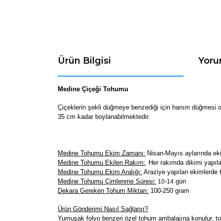
Ürün Bilgisi
Yoru
Medine Çiçeği Tohumu
Çiçeklerin şekli düğmeye benzediği için hanım düğmesi ol
35 cm kadar boylanabilmektedir.
Medine Tohumu Ekim Zamanı:
Nisan-Mayıs aylarında eki
Medine Tohumu Ekilen Rakım:
Her rakımda dikimi yapılab
Medine Tohumu Ekim Aralığı:
Araziye yapılan ekimlerde 
Medine Tohumu Çimlenme Süresi:
gün
10-14
Dekara Gereken Tohum Miktarı:
100-250 gram
Ürün Gönderimi Nasıl Sağlanır?
Yumuşak folyo benzeri özel tohum ambalajına konulur, toh