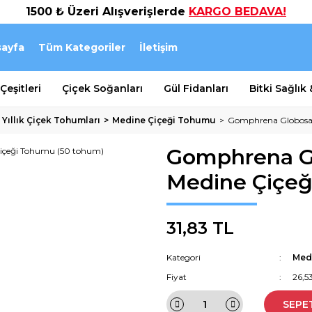
1500 ₺ Üzeri Alışverişlerde
KARGO BEDAVA!
ayfa
Tüm Kategoriler
İletişim
eşitleri
Çiçek Soğanları
Gül Fidanları
Bitki Sağlık
 Yıllık Çiçek Tohumları
Medine Çiçeği Tohumu
Gomphrena Globosa 
Gomphrena Gl
Medine Çiçeğ
31,83 TL
Kategori
Med
Fiyat
26,5
SEPE