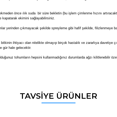
kmeden önce ılık suda bir süre bekletin (bu işlem çimlenme hızını artıracaktı
e kapatarak ekimini sağlayabilirsiniz.
r yerinden çıkmayacak şekilde spreyleme gibi hafif şekilde, filizlenmeye ba
 bitkinin ihtiyacı olan nitelikte olmayıp birçok hastalık ve zararlıya davetiye 
e gür hale gelecektir.
lduğunuz tohumların hepsini kullanmadığınız durumlarda ağzı kilitlenebilir öze
da ve diğer konularda yetersiz gördüğünüz noktaları öneri formunu kullana
TAVSİYE ÜRÜNLER
Bu ürüne ilk yorumu siz yapın!
r.
Yorum Yaz