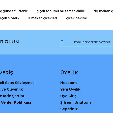
 günde filizlenir
çiçek tohumu ne zaman ekilir
dış mekan ç
çiçek sipariş
iç mekan çiçekleri
çiçek bakımı
R OLUN
Gönder
VERİŞ
ÜYELİK
li Satış Sözleşmesi
Hesabım
ik ve Güvenlik
Yeni Üyelik
ve İade Şartları
Üye Girişi
 Veriler Politikası
Şifremi Unuttum
Sepetiniz