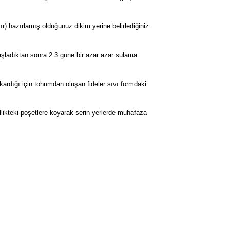
r) hazırlamış olduğunuz dikim yerine belirlediğiniz
şladıktan sonra 2 3 güne bir azar azar sulama
çıkardığı için tohumdan oluşan fideler sıvı formdaki
llikteki poşetlere koyarak serin yerlerde muhafaza
rak tarafımıza iletebilirsiniz.