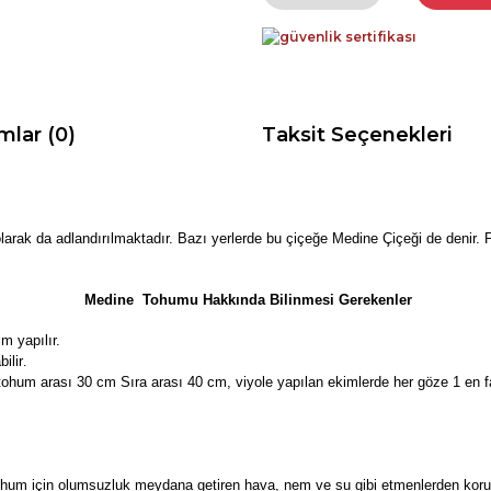
mlar (0)
Taksit Seçenekleri
arak da adlandırılmaktadır. Bazı yerlerde bu çiçeğe Medine Çiçeği de denir. 
Medine Tohumu Hakkında Bilinmesi Gerekenler
m yapılır.
ilir
.
tohum arası 30 cm Sıra arası 40 cm, viyole yapılan ekimlerde her göze 1 en fa
um için olumsuzluk meydana getiren hava, nem ve su gibi etmenlerden korunara