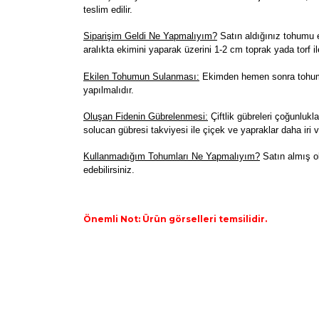
teslim edilir.
Siparişim Geldi Ne Yapmalıyım?
Satın aldığınız tohumu e
aralıkta ekimini yaparak üzerini 1-2 cm toprak yada torf il
Ekilen Tohumun Sulanması:
Ekimden hemen sonra tohumla
yapılmalıdır.
Oluşan Fidenin Gübrelenmesi:
Çiftlik gübreleri çoğunlukla
solucan gübresi takviyesi ile çiçek ve yapraklar daha iri v
K
ullanmadığım Tohumları Ne Yapmalıyım?
Satın almış o
edebilirsiniz.
Önemli Not: Ürün görselleri temsilidir.
Bu ürünün fiyat bilgisi, resim, ürün açıklamaların
Görüş ve önerileriniz için teşekkür ederiz.
Ürün resmi kalitesiz, bozuk veya görüntülenemiyo