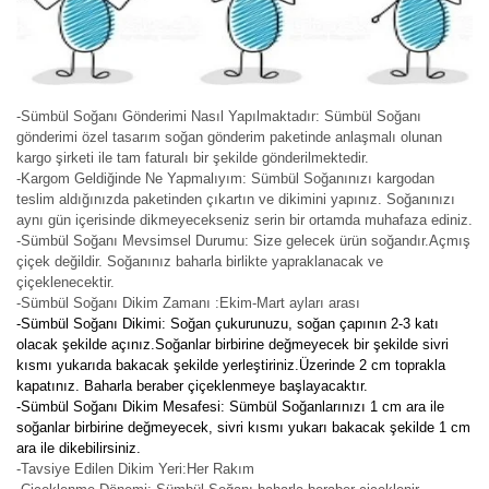
-Sümbül Soğanı Gönderimi Nasıl Yapılmaktadır: Sümbül Soğanı
gönderimi özel tasarım soğan gönderim paketinde anlaşmalı olunan
kargo şirketi ile tam faturalı bir şekilde gönderilmektedir.
-Kargom Geldiğinde Ne Yapmalıyım: Sümbül Soğanınızı kargodan
teslim aldığınızda paketinden çıkartın ve dikimini yapınız. Soğanınızı
aynı gün içerisinde dikmeyecekseniz serin bir ortamda muhafaza ediniz.
-Sümbül Soğanı Mevsimsel Durumu: Size gelecek ürün soğandır.Açmış
çiçek değildir. Soğanınız baharla birlikte yapraklanacak ve
çiçeklenecektir.
-Sümbül Soğanı Dikim Zamanı :Ekim-Mart ayları arası
-Sümbül Soğanı Dikimi: Soğan çukurunuzu, soğan çapının 2-3 katı
olacak şekilde açınız.Soğanlar birbirine değmeyecek bir şekilde sivri
kısmı yukarıda bakacak şekilde yerleştiriniz.Üzerinde 2 cm toprakla
kapatınız. Baharla beraber çiçeklenmeye başlayacaktır.
-Sümbül Soğanı Dikim Mesafesi: Sümbül Soğanlarınızı 1 cm ara ile
soğanlar birbirine değmeyecek, sivri kısmı yukarı bakacak şekilde 1 cm
ara ile dikebilirsiniz.
-Tavsiye Edilen Dikim Yeri:Her Rakım