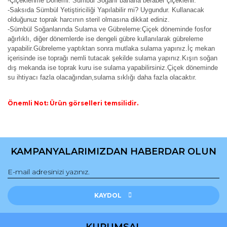
-Çiçeklenme Dönemi: Sümbül Soğanı baharla beraber çiçeklenir.
-Saksıda Sümbül Yetiştiriciliği Yapılabilir mi? Uygundur. Kullanacak
olduğunuz toprak harcının steril olmasına dikkat ediniz.
-Sümbül Soğanlarında Sulama ve Gübreleme:Çiçek döneminde fosfor
ağırlıklı, diğer dönemlerde ise dengeli gübre kullanılarak gübreleme
yapabilir.Gübreleme yaptıktan sonra mutlaka sulama yapınız.İç mekan
içerisinde ise toprağı nemli tutacak şekilde sulama yapınız.Kışın soğan
dış mekanda ise toprak kuru ise sulama yapabilirsiniz.Çiçek döneminde
su ihtiyacı fazla olacağından,sulama sıklığı daha fazla olacaktır.
Önemli Not: Ürün görselleri temsilidir.
Bu ürünün fiyat bilgisi, resim, ürün açıklamalarında ve diğer
konularda yetersiz gördüğünüz noktaları öneri formunu
Bu ürüne ilk yorumu siz yapın!
kullanarak tarafımıza iletebilirsiniz.
KAMPANYALARIMIZDAN HABERDAR OLUN
Görüş ve önerileriniz için teşekkür ederiz.
Yorum Yaz
Ürün resmi kalitesiz, bozuk veya görüntülenemiyor.
Ürün açıklamasında eksik bilgiler bulunuyor.
KAYDOL
Ürün bilgilerinde hatalar bulunuyor.
Ürün fiyatı diğer sitelerden daha pahalı.
KURUMSAL