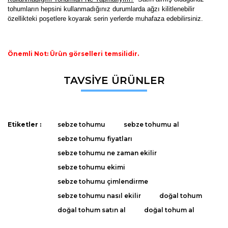
tohumların hepsini kullanmadığınız durumlarda ağzı kilitlenebilir
özellikteki poşetlere koyarak serin yerlerde muhafaza edebilirsiniz.
Önemli Not: Ürün görselleri temsilidir.
Bu ürünün fiyat bilgisi, resim, ürün açıklamalarında ve diğer
TAVSİYE ÜRÜNLER
konularda yetersiz gördüğünüz noktaları öneri formunu
Bu ürüne ilk yorumu siz yapın!
kullanarak tarafımıza iletebilirsiniz.
Görüş ve önerileriniz için teşekkür ederiz.
Yorum Yaz
Etiketler :
sebze tohumu
sebze tohumu al
Ürün resmi kalitesiz, bozuk veya görüntülenemiyor.
sebze tohumu fiyatları
Ürün açıklamasında eksik bilgiler bulunuyor.
sebze tohumu ne zaman ekilir
Ürün bilgilerinde hatalar bulunuyor.
sebze tohumu ekimi
Ürün fiyatı diğer sitelerden daha pahalı.
sebze tohumu çimlendirme
Bu ürüne benzer farklı alternatifler olmalı.
sebze tohumu nasıl ekilir
doğal tohum
doğal tohum satın al
doğal tohum al