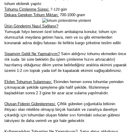
tohum ekilerek yapılır
.
Tohumu Çimlenme Süresi:
gün
7-120
Dekara Gereken Tohum Miktarı:
700-1000 gram
Ürün Gönderimi Nasıl Sağlanır?
Yumuşak folyo benzeri özel tohum ambalajına konulur, tohum için
olumsuzluk meydana getiren hava, nem ve su gibi etmenlerden
korunarak adına doğru faturası ile birlikte kargo şirketine teslim edilir.
Siparişim Geldi Ne Yapmalıyım?
Satın aldığınız tohumu ekmeden önce
ılık suda bir süre bekletin (bu işlem çimlenme hızını artıracaktır)
hazırlamış olduğunuz dikim yerine belirlediğiniz aralıkta ekimini yaparak
üzerini 1-2 cm toprak yada torf ile kapatarak ekimini sağlayabilirsiniz.
Ekilen Tohumun Sulanması:
Ekimden hemen sonra tohumlar yerinden
çıkmayacak şekilde spreyleme gibi hafif şekilde, filizlenmeye
başladıktan sonra 2 3 güne bir azar azar sulama yapılmalıdır.
Oluşan Fidenin Gübrelenmesi:
Çiftlik gübreleri çoğunlukla bitkinin
ihtiyacı olan nitelikte olmayıp birçok hastalık ve zararlıya davetiye
çıkardığı için tohumdan oluşan fideler sıvı formdaki solucan gübresi
takviyesi ile daha verimli ve gür hale gelecektir.
K
ullanmadığım Tohumları Ne Yapmalıyım?
Satın almış olduğunuz