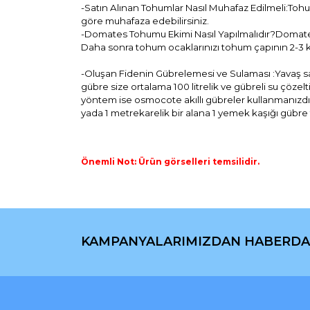
-Satın Alınan Tohumlar Nasıl Muhafaz Edilmeli:Tohu
göre muhafaza edebilirsiniz.
-Domates Tohumu Ekimi Nasıl Yapılmalıdır?Domates
Daha sonra tohum ocaklarınızı tohum çapının 2-3 k
-Oluşan Fidenin Gübrelemesi ve Sulaması :Yavaş salını
gübre size ortalama 100 litrelik ve gübreli su çözel
yöntem ise osmocote akıllı gübreler kullanmanızdır.8-
yada 1 metrekarelik bir alana 1 yemek kaşığı gübre to
Önemli Not: Ürün görselleri temsilidir.
Bu ürünün fiyat bilgisi, resim, ürün açıklamaların
Görüş ve önerileriniz için teşekkür ederiz.
KAMPANYALARIMIZDAN HABERDA
Ürün resmi kalitesiz, bozuk veya görüntülenemiyo
Ürün açıklamasında eksik bilgiler bulunuyor.
Ürün bilgilerinde hatalar bulunuyor.
Ürün fiyatı diğer sitelerden daha pahalı.