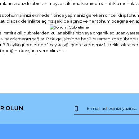
mlarınızı buzdolabınızın meyve saklama kısmında rahatlıkla muhafaza e
 tohumlarınızı ekmeden önce yapmanız gereken öncelikli iş tohumları
atı olacak derinlikte açınız şekilde açınız ve her tohum ocağına en 
mlı akıllı gübrelerden kullanabilirsiniz veya organik solucan-yarasa güb
tisi hazırlamanızı sağlar. Bitki gelişiminde her 2. sulamanızda gübre s
9 aylık gübrelerden 1 çay kaşığı gübre vermeniz 1 litrelik saksı içerisi
prağına karıştırıp verebilirsiniz.
da ve diğer konularda yetersiz gördüğünüz noktaları öneri formunu kullana
Bu ürüne ilk yorumu siz yapın!
R OLUN
r.
Yorum Yaz