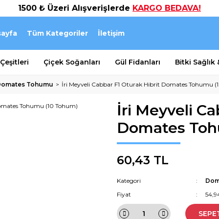
1500 ₺ Üzeri Alışverişlerde
KARGO BEDAVA!
ayfa
Tüm Kategoriler
İletişim
eşitleri
Çiçek Soğanları
Gül Fidanları
Bitki Sağlık
Domates Tohumu
İri Meyveli Cabbar F1 Oturak Hibrit Domates Tohumu 
İri Meyveli Ca
Domates Toh
60,43 TL
Kategori
Dom
Fiyat
54,9
SEPE