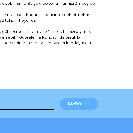
debilirsiniz. Bu şekilde tohumlarınızı 2-3 çeşide
nızı 1 saat kadar su içerisinde bekletmektir.
az 2 tohum koyunuz.
resi kullanabilirsiniz.1 litrelik bir sıvı organik
u verilebilir. Gübreleme konusunda pratik bir
ndeki bitkinin 8-9 aylık ihtiyacını karşılayacaktır
rak tarafımıza iletebilirsiniz.
KAYDOL