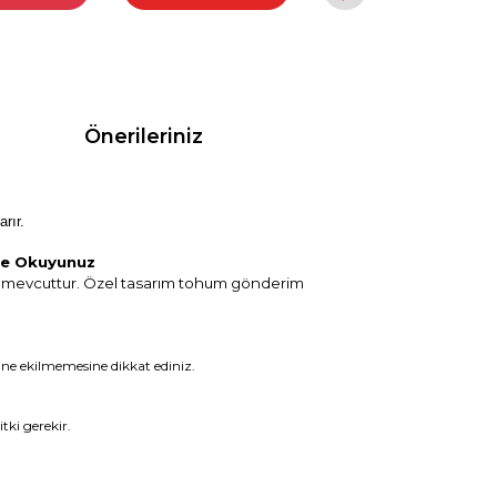
Önerileriniz
rır.
lde Okuyunuz
m mevcuttur. Özel tasarım tohum gönderim
ne ekilmemesine dikkat ediniz.
tki gerekir.