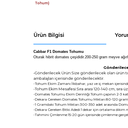
Ürün Bilgisi
Yoru
Cabbar F1 Domates Tohumu
Oturak hibrit domates çeşididir.200-250 gram meyve ağırl
Gönderilece
Gönderilecek Ürün:Size gönderilecek olan ürün t
-
ambalajları içerisinde gönderilecektir.
-Tohum Ekim Zamanı:İlkbahar, yaz ve iç mekan içerisin
-Tohum Ekim Mesafesi:Sıra arası 120-140 cm, sıra üz
-Domates Tohumu Ekim Derinliği:Tohum çapının 2-3 katı. 
-Dekara Gereken Domates Tohumu Miktarı:80-120 gram st
-1 Gramdaki Tohum Miktarı:300-350 adet arasında Dom
-Dekara Gereken Bitki Adedi:1 dekar için ortalama dikim m
-Tahmini Çimlenme:15-20 gün içerisinde çimlenme gerçek