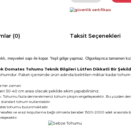
mlar (0)
Taksit Seçenekleri
ıklı, meyveleri sapı ile kopar. Yeşil gölge yapmaz. Olgunlaşınca tamamen kıza
k Domates Tohumu Teknik Bilgileri Lütfen Dikkatli Bir Şeki
ohumdur. Paket içerisinde ürün adında belirtilen miktar kadar tohu
de her zaman
eri 30-40 cm arası olacak şekilde ekim yapabilirsiniz.
Tohumu fazla derine ekmeniz tohum çıkışını engelleyecektir. Bu yüzden deri
andart tohum kullanılabilir.
ates tohumu bulunmaktadır.
esafesi ve arazi koşullarına bağlı olmakla beraber 1500-2000 adet arasında bi
leşecektir.