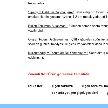
teslim edilir.
Siparişim Geldi Ne Yapmalıyım?
Satın aldığınız tohumu e
aralıkta ekimini yaparak üzerini 1-2 cm toprak yada torf il
Ekilen Tohumun Sulanması:
Ekimden hemen sonra tohumla
yapılmalıdır.
Oluşan Fidenin Gübrelenmesi:
Çiftlik gübreleri çoğunlukla
solucan gübresi takviyesi ile çiçek ve yapraklar daha iri v
K
ullanmadığım Tohumları Ne Yapmalıyım?
Satın almış o
edebilirsiniz.
Önemli Not: Ürün görselleri temsilidir.
Bu ürünün fiyat bilgisi, resim, ürün açıklamaların
Etiketler :
çiçek tohumu
çiçek tohumu kaç
Görüş ve önerileriniz için teşekkür ederiz.
saksıda yetişen çiçek çeşitleri
Ürün resmi kalitesiz, bozuk veya görüntülenemiyo