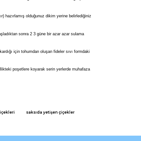
r) hazırlamış olduğunuz dikim yerine belirlediğiniz
şladıktan sonra 2 3 güne bir azar azar sulama
çıkardığı için tohumdan oluşan fideler sıvı formdaki
llikteki poşetlere koyarak serin yerlerde muhafaza
rak tarafımıza iletebilirsiniz.
içekleri
saksıda yetişen çiçekler