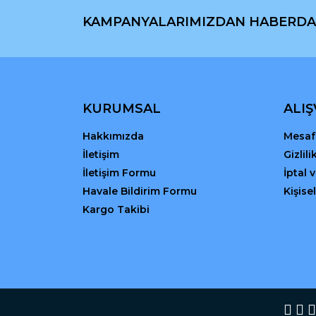
Ürün açıklamasında eksik bilgiler bulunuyor.
KAMPANYALARIMIZDAN HABERDA
Ürün bilgilerinde hatalar bulunuyor.
Ürün fiyatı diğer sitelerden daha pahalı.
Bu ürüne benzer farklı alternatifler olmalı.
KURUMSAL
ALIŞ
Hakkımızda
Mesafe
İletişim
Gizlil
İletişim Formu
İptal 
Havale Bildirim Formu
Kişisel
Kargo Takibi