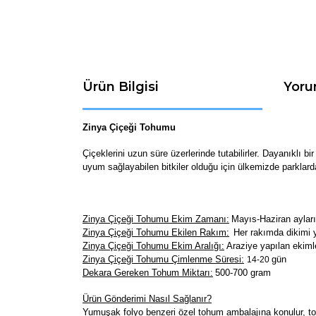
Ürün Bilgisi
Yoru
Zinya Çiçeği Tohumu
Çiçeklerini uzun süre üzerlerinde tutabilirler. Dayanıklı bi
uyum sağlayabilen bitkiler olduğu için ülkemizde parklarda
Zinya Çiçeği Tohumu Ekim Zamanı:
Mayıs-Haziran ayların
Zinya Çiçeği Tohumu Ekilen Rakım:
Her rakımda dikimi y
Zinya Çiçeği Tohumu Ekim Aralığı:
Araziye yapılan ekiml
Zinya Çiçeği Tohumu Çimlenme Süresi:
gün
14-20
Dekara Gereken Tohum Miktarı:
500-700 gram
Ürün Gönderimi Nasıl Sağlanır?
Yumuşak folyo benzeri özel tohum ambalajına konulur, toh