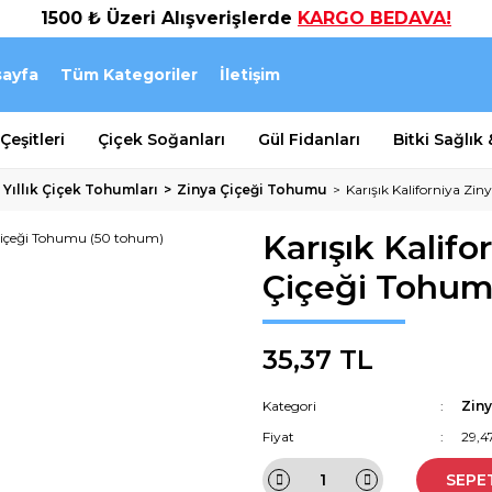
1500 ₺ Üzeri Alışverişlerde
KARGO BEDAVA!
ayfa
Tüm Kategoriler
İletişim
eşitleri
Çiçek Soğanları
Gül Fidanları
Bitki Sağlık
 Yıllık Çiçek Tohumları
Zinya Çiçeği Tohumu
Karışık Kaliforniya Zi
Karışık Kalifo
Çiçeği Tohum
35,37 TL
Kategori
Zin
Fiyat
29,4
SEPE