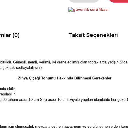
mlar (0)
Taksit Seçenekleri
r bitkidir. Güneşli, nemli, verimli, iyi drene edilmiş olan topraklarda yetişir. S
 çok sık rastlayabilirsiniz.
Zinya Çiçeği Tohumu Hakkında Bilinmesi Gerekenler
da ekilir.
apılabilir
.
erde tohum arası 10 cm Sıra arası 10 cm, viyole yapılan ekimlerde her göze 1 
um için olumsuzluk meydana getiren hava, nem ve su gibi etmenlerden korunara