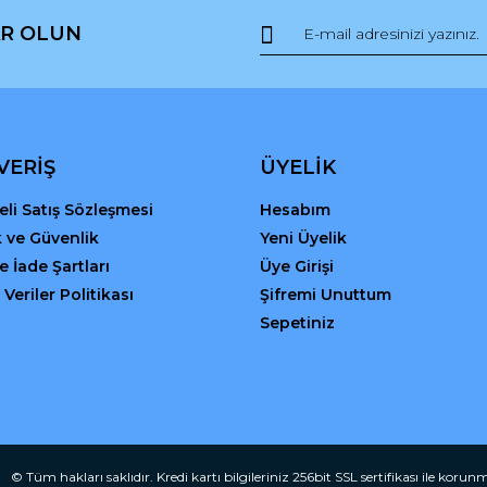
R OLUN
VERİŞ
ÜYELİK
li Satış Sözleşmesi
Hesabım
ik ve Güvenlik
Yeni Üyelik
Gönder
ve İade Şartları
Üye Girişi
 Veriler Politikası
Şifremi Unuttum
Sepetiniz
© Tüm hakları saklıdır. Kredi kartı bilgileriniz 256bit SSL sertifikası ile korun