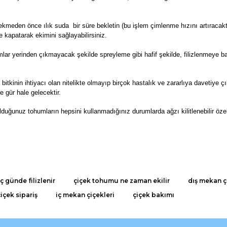
kmeden önce ılık suda bir süre bekletin (bu işlem çimlenme hızını artıracaktı
e kapatarak ekimini sağlayabilirsiniz.
r yerinden çıkmayacak şekilde spreyleme gibi hafif şekilde, filizlenmeye ba
 bitkinin ihtiyacı olan nitelikte olmayıp birçok hastalık ve zararlıya davetiye 
e gür hale gelecektir.
lduğunuz tohumların hepsini kullanmadığınız durumlarda ağzı kilitlenebilir öze
da ve diğer konularda yetersiz gördüğünüz noktaları öneri formunu kullana
 günde filizlenir
çiçek tohumu ne zaman ekilir
dış mekan ç
Bu ürüne ilk yorumu siz yapın!
çiçek sipariş
iç mekan çiçekleri
çiçek bakımı
r.
Yorum Yaz