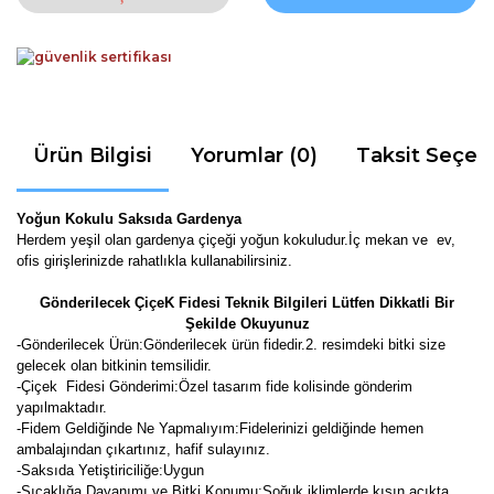
Ürün Bilgisi
Yorumlar (0)
Taksit Seçen
Yoğun Kokulu Saksıda Gardenya
Herdem yeşil olan gardenya çiçeği yoğun kokuludur.İç mekan ve ev,
ofis girişlerinizde rahatlıkla kullanabilirsiniz.
Gönderilecek ÇiçeK Fidesi Teknik Bilgileri Lütfen Dikkatli Bir
Şekilde Okuyunuz
-
Gönderilecek Ürün:Gönderilecek ürün fidedir.2. resimdeki bitki size
gelecek olan bitkinin temsilidir.
-Çiçek Fidesi Gönderimi:Özel tasarım fide kolisinde gönderim
yapılmaktadır.
-Fidem Geldiğinde Ne Yapmalıyım:Fidelerinizi geldiğinde hemen
ambalajından çıkartınız, hafif sulayınız.
-Saksıda Yetiştiriciliğe:Uygun
-Sıcaklığa Dayanımı ve Bitki Konumu:Soğuk iklimlerde kışın açıkta