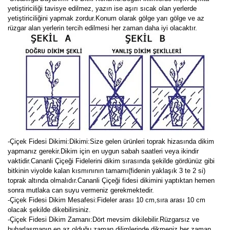
yetiştiriciliği tavisye edilmez, yazın ise aşırı sıcak olan yerlerde
yetiştiriciliğini yapmak zordur.Konum olarak gölge yarı gölge ve az
rüzgar alan yerlerin tercih edilmesi her zaman daha iyi olacaktır.
-Çiçek Fidesi Dikimi:
Dikimi:Size gelen ürünleri toprak hizasında dikim
yapmanız gerekir.Dikim için en uygun sabah saatleri veya ikindir
vaktidir.Cananli Çiçeği Fidelerini dikim sırasında şekilde gördünüz gibi
bitkinin viyolde kalan kısmınının tamamı(fidenin yaklaşık 3 te 2 si)
toprak altında olmalıdır.Cananli Çiçeği fidesi dikimini yaptıktan hemen
sonra mutlaka can suyu vermeniz gerekmektedir.
-Çiçek Fidesi Dikim Mesafesi:Fideler arası 10 cm,sıra arası 10 cm
olacak şekilde dikebilirsiniz.
-Çiçek Fidesi Dikim Zamanı:Dört mevsim dikilebilir.Rüzgarsız ve
buharlaşmanın en az olduğu zaman dilimlerinde dikmeniz her zaman