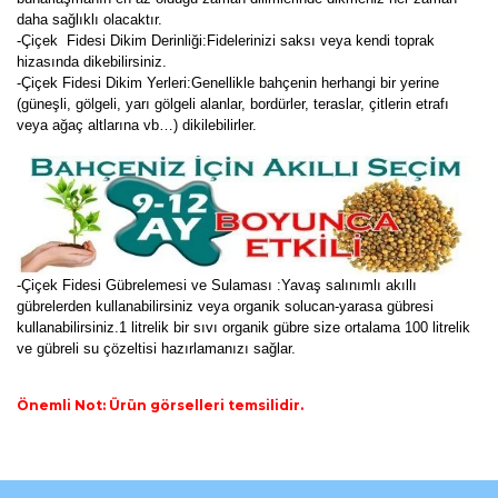
daha sağlıklı olacaktır.
-Çiçek Fidesi Dikim Derinliği:Fidelerinizi saksı veya kendi toprak
hizasında dikebilirsiniz.
-Çiçek Fidesi Dikim Yerleri:Genellikle bahçenin herhangi bir yerine
(güneşli, gölgeli, yarı gölgeli alanlar, bordürler, teraslar, çitlerin etrafı
veya ağaç altlarına vb…) dikilebilirler.
-Çiçek Fidesi Gübrelemesi ve Sulaması :Yavaş salınımlı akıllı
gübrelerden kullanabilirsiniz veya organik solucan-yarasa gübresi
kullanabilirsiniz.1 litrelik bir sıvı organik gübre size ortalama 100 litrelik
ve gübreli su çözeltisi hazırlamanızı sağlar.
Önemli Not: Ürün görselleri temsilidir.
Bu ürünün fiyat bilgisi, resim, ürün açıklamalarında ve diğer
konularda yetersiz gördüğünüz noktaları öneri formunu
Bu ürüne ilk yorumu siz yapın!