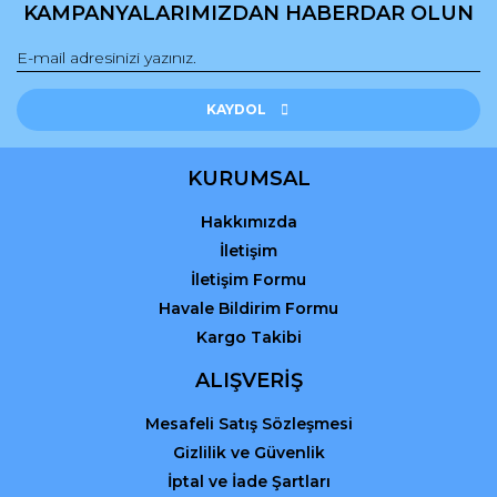
kullanarak tarafımıza iletebilirsiniz.
KAMPANYALARIMIZDAN HABERDAR OLUN
Görüş ve önerileriniz için teşekkür ederiz.
Yorum Yaz
Ürün resmi kalitesiz, bozuk veya görüntülenemiyor.
Ürün açıklamasında eksik bilgiler bulunuyor.
KAYDOL
Ürün bilgilerinde hatalar bulunuyor.
Ürün fiyatı diğer sitelerden daha pahalı.
KURUMSAL
Bu ürüne benzer farklı alternatifler olmalı.
Hakkımızda
İletişim
İletişim Formu
Havale Bildirim Formu
Kargo Takibi
Gönder
ALIŞVERİŞ
Mesafeli Satış Sözleşmesi
Gizlilik ve Güvenlik
İptal ve İade Şartları