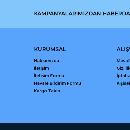
Ürün açıklamasında eksik bilgiler bulunuyor.
KAMPANYALARIMIZDAN HABERDA
Ürün bilgilerinde hatalar bulunuyor.
Ürün fiyatı diğer sitelerden daha pahalı.
Bu ürüne benzer farklı alternatifler olmalı.
KURUMSAL
ALIŞ
Hakkımızda
Mesafe
İletişim
Gizlil
İletişim Formu
İptal 
Havale Bildirim Formu
Kişisel
Kargo Takibi