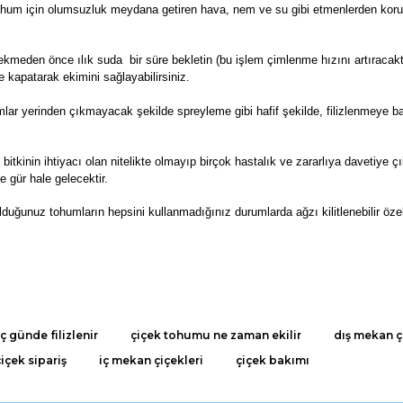
um için olumsuzluk meydana getiren hava, nem ve su gibi etmenlerden korunara
kmeden önce ılık suda bir süre bekletin (bu işlem çimlenme hızını artıracaktı
e kapatarak ekimini sağlayabilirsiniz.
r yerinden çıkmayacak şekilde spreyleme gibi hafif şekilde, filizlenmeye ba
 bitkinin ihtiyacı olan nitelikte olmayıp birçok hastalık ve zararlıya davetiye 
e gür hale gelecektir.
lduğunuz tohumların hepsini kullanmadığınız durumlarda ağzı kilitlenebilir öze
da ve diğer konularda yetersiz gördüğünüz noktaları öneri formunu kullana
 günde filizlenir
çiçek tohumu ne zaman ekilir
dış mekan ç
Bu ürüne ilk yorumu siz yapın!
çiçek sipariş
iç mekan çiçekleri
çiçek bakımı
r.