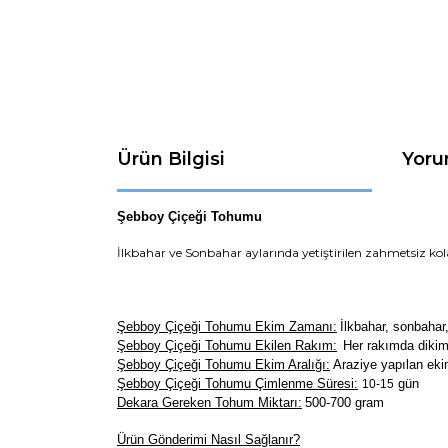
Ürün Bilgisi
Yoru
Şebboy Çiçeği Tohumu
İlkbahar ve Sonbahar aylarında yetiştirilen zahmetsiz kolay
Şebboy Çiçeği Tohumu Ekim Zamanı:
İlkbahar, sonbahar
Şebboy Çiçeği Tohumu Ekilen Rakım:
Her rakımda dikimi
Şebboy Çiçeği Tohumu Ekim Aralığı:
Araziye yapılan eki
Şebboy Çiçeği Tohumu Çimlenme Süresi:
gün
10-15
Dekara Gereken Tohum Miktarı:
500-700 gram
Ürün Gönderimi Nasıl Sağlanır?