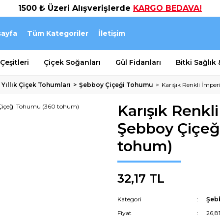
1500 ₺ Üzeri Alışverişlerde
KARGO BEDAVA!
ayfa
Tüm Kategoriler
İletişim
eşitleri
Çiçek Soğanları
Gül Fidanları
Bitki Sağlık
 Yıllık Çiçek Tohumları
Şebboy Çiçeği Tohumu
Karışık Renkli İmpe
Karışık Renkli
Şebboy Çiçeğ
tohum)
32,17 TL
Kategori
Şeb
Fiyat
26,8