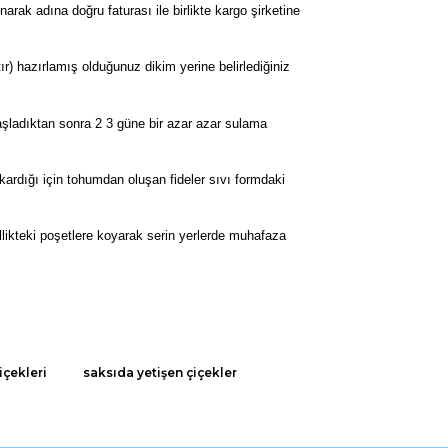
k adına doğru faturası ile birlikte kargo şirketine
r) hazırlamış olduğunuz dikim yerine belirlediğiniz
şladıktan sonra 2 3 güne bir azar azar sulama
çıkardığı için tohumdan oluşan fideler sıvı formdaki
llikteki poşetlere koyarak serin yerlerde muhafaza
rak tarafımıza iletebilirsiniz.
içekleri
saksıda yetişen çiçekler