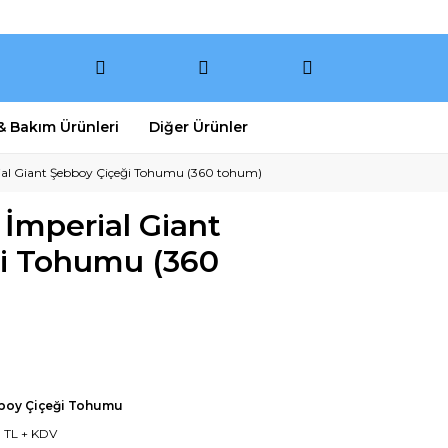
 & Bakım Ürünleri
Diğer Ürünler
rial Giant Şebboy Çiçeği Tohumu (360 tohum)
 İmperial Giant
i Tohumu (360
boy Çiçeği Tohumu
1 TL + KDV