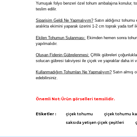
Yumuşak folyo benzeri özel tohum ambalajına konulur, toh
teslim edilir.
Siparişim Geldi Ne Yapmalıyım?
Satın aldığınız tohumu e
aralıkta ekimini yaparak üzerini 1-2 cm toprak yada torf il
Ekilen Tohumun Sulanması:
Ekimden hemen sonra tohumla
yapılmalıdır.
Oluşan Fidenin Gübrelenmesi:
Çiftlik gübreleri çoğunlukla
solucan gübresi takviyesi ile çiçek ve yapraklar daha iri v
K
ullanmadığım Tohumları Ne Yapmalıyım?
Satın almış o
edebilirsiniz.
Önemli Not: Ürün görselleri temsilidir.
Bu ürünün fiyat bilgisi, resim, ürün açıklamaların
Etiketler :
çiçek tohumu
çiçek tohumu kaç
Görüş ve önerileriniz için teşekkür ederiz.
saksıda yetişen çiçek çeşitleri
Ürün resmi kalitesiz, bozuk veya görüntülenemiyo