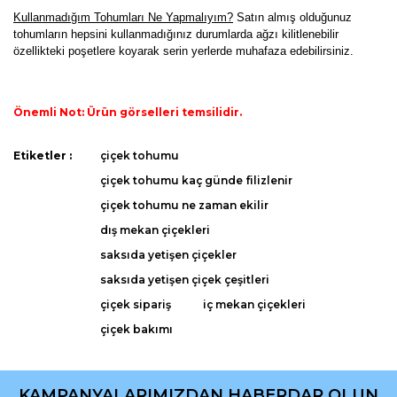
K
ullanmadığım Tohumları Ne Yapmalıyım?
Satın almış olduğunuz
tohumların hepsini kullanmadığınız durumlarda ağzı kilitlenebilir
özellikteki poşetlere koyarak serin yerlerde muhafaza edebilirsiniz.
Önemli Not: Ürün görselleri temsilidir.
Bu ürünün fiyat bilgisi, resim, ürün açıklamalarında ve diğer
Etiketler :
çiçek tohumu
konularda yetersiz gördüğünüz noktaları öneri formunu
Bu ürüne ilk yorumu siz yapın!
çiçek tohumu kaç günde filizlenir
kullanarak tarafımıza iletebilirsiniz.
Görüş ve önerileriniz için teşekkür ederiz.
çiçek tohumu ne zaman ekilir
dış mekan çiçekleri
Yorum Yaz
Ürün resmi kalitesiz, bozuk veya görüntülenemiyor.
saksıda yetişen çiçekler
Ürün açıklamasında eksik bilgiler bulunuyor.
saksıda yetişen çiçek çeşitleri
Ürün bilgilerinde hatalar bulunuyor.
çiçek sipariş
iç mekan çiçekleri
Ürün fiyatı diğer sitelerden daha pahalı.
çiçek bakımı
Bu ürüne benzer farklı alternatifler olmalı.
KAMPANYALARIMIZDAN HABERDAR OLUN