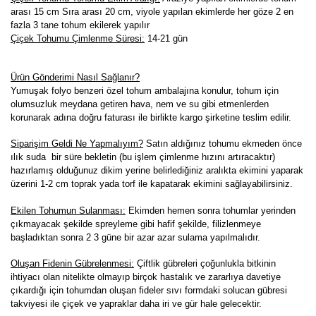
arası 15 cm Sıra arası 20 cm, viyole yapılan ekimlerde her göze 2 en
fazla 3 tane tohum ekilerek yapılır
Çiçek Tohumu Çimlenme Süresi:
14-21
gün
Ürün Gönderimi Nasıl Sağlanır?
Yumuşak folyo benzeri özel tohum ambalajına konulur, tohum için
olumsuzluk meydana getiren hava, nem ve su gibi etmenlerden
korunarak adına doğru faturası ile birlikte kargo şirketine teslim edilir.
Siparişim Geldi Ne Yapmalıyım?
Satın aldığınız tohumu ekmeden önce
ılık suda bir süre bekletin (bu işlem çimlenme hızını artıracaktır)
hazırlamış olduğunuz dikim yerine belirlediğiniz aralıkta ekimini yaparak
üzerini 1-2 cm toprak yada torf ile kapatarak ekimini sağlayabilirsiniz.
Ekilen Tohumun Sulanması:
Ekimden hemen sonra tohumlar yerinden
çıkmayacak şekilde spreyleme gibi hafif şekilde, filizlenmeye
başladıktan sonra 2 3 güne bir azar azar sulama yapılmalıdır.
Oluşan Fidenin Gübrelenmesi:
Çiftlik gübreleri çoğunlukla bitkinin
ihtiyacı olan nitelikte olmayıp birçok hastalık ve zararlıya davetiye
çıkardığı için tohumdan oluşan fideler sıvı formdaki solucan gübresi
takviyesi ile çiçek ve yapraklar daha iri ve gür hale gelecektir.