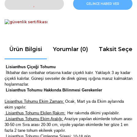
GELİNCE HABER VER
Ürün Bilgisi
Yorumlar (0)
Taksit Seçen
Lisianthus Çiçeği Tohumu
İlkbahar dan sonbahar ortasına kadar çiçekli kalır. Yaklaşık 3 ay kadar
çiçekli kalırlar. Güneşi sevseler de direk güneş ışığına maruz kalmaktan
hoşlanmazlar.
Lisianthus Tohumu Hakkında Bilinmesi Gerekenler
Lisianthus Tohumu Ekim Zamanı:
Ocak, Mart ya da Ekim aylarında
ekim yapılır.
Lisianthus Tohumu Ekilen Rakım:
Her rakımda dikimi yapılabilir
.
Lisianthus Tohumu Ekim Aralığı:
Araziye yapılan ekimlerde tohum arası
30-50 cm Sıra arası 20-30 cm, viyole yapılan ekimlerde her göze 1 en
fazla 2 tane tohum ekilerek yapılır
.
Lisianthus Tohumu Çimlenme Süresi:
gün
10-18