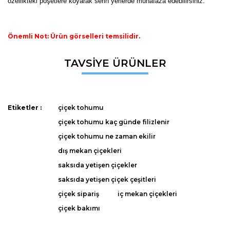
özellikteki poşetlere koyarak serin yerlerde muhafaza edebilirsiniz.
Önemli Not: Ürün görselleri temsilidir.
Bu ürünün fiyat bilgisi, resim, ürün açıklamalarında ve diğer
TAVSİYE ÜRÜNLER
konularda yetersiz gördüğünüz noktaları öneri formunu
Bu ürüne ilk yorumu siz yapın!
kullanarak tarafımıza iletebilirsiniz.
Görüş ve önerileriniz için teşekkür ederiz.
Yorum Yaz
Etiketler :
çiçek tohumu
Ürün resmi kalitesiz, bozuk veya görüntülenemiyor.
çiçek tohumu kaç günde filizlenir
Ürün açıklamasında eksik bilgiler bulunuyor.
çiçek tohumu ne zaman ekilir
Ürün bilgilerinde hatalar bulunuyor.
dış mekan çiçekleri
Ürün fiyatı diğer sitelerden daha pahalı.
saksıda yetişen çiçekler
Bu ürüne benzer farklı alternatifler olmalı.
saksıda yetişen çiçek çeşitleri
çiçek sipariş
iç mekan çiçekleri
çiçek bakımı