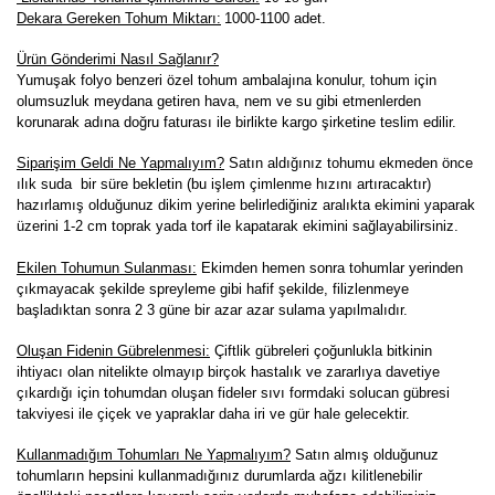
Dekara Gereken Tohum Miktarı:
1000-1100 adet.
Ürün Gönderimi Nasıl Sağlanır?
Yumuşak folyo benzeri özel tohum ambalajına konulur, tohum için
olumsuzluk meydana getiren hava, nem ve su gibi etmenlerden
korunarak adına doğru faturası ile birlikte kargo şirketine teslim edilir.
Siparişim Geldi Ne Yapmalıyım?
Satın aldığınız tohumu ekmeden önce
ılık suda bir süre bekletin (bu işlem çimlenme hızını artıracaktır)
hazırlamış olduğunuz dikim yerine belirlediğiniz aralıkta ekimini yaparak
üzerini 1-2 cm toprak yada torf ile kapatarak ekimini sağlayabilirsiniz.
Ekilen Tohumun Sulanması:
Ekimden hemen sonra tohumlar yerinden
çıkmayacak şekilde spreyleme gibi hafif şekilde, filizlenmeye
başladıktan sonra 2 3 güne bir azar azar sulama yapılmalıdır.
Oluşan Fidenin Gübrelenmesi:
Çiftlik gübreleri çoğunlukla bitkinin
ihtiyacı olan nitelikte olmayıp birçok hastalık ve zararlıya davetiye
çıkardığı için tohumdan oluşan fideler sıvı formdaki solucan gübresi
takviyesi ile çiçek ve yapraklar daha iri ve gür hale gelecektir.
K
ullanmadığım Tohumları Ne Yapmalıyım?
Satın almış olduğunuz
tohumların hepsini kullanmadığınız durumlarda ağzı kilitlenebilir