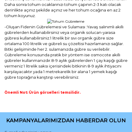
Daha sonra tohum ocaklarınızı tohum çapının 2-3 katı olacak
derinlikte açınız şekilde açınız ve her tohum ocağına en az 2
tohum koyunuz.
-Oluşan Fidenin Gübrelemesi ve Sulaması :Yavaş salınımlı akıllı
gübrelerden kullanabilirsiniz veya organik solucan-yarasa
gübresi kullanabilirsiniz.1 litrelik bir sıvı organik gübre size
ortalama 100 litrelik ve gübreli su çözeltisi hazırlamanızı sağlar.
Bitki gelişiminde her 2. sulamanızda gübre su verilebilir.
Gübreleme konusunda pratik bir yöntem ise osmocote akıllı
gübreler kullanmanızdır.8-9 aylık gübrelerden 1 çay kaşığı gübre
vermeniz 1 litrelik saksı içerisindeki bitkinin 8-9 aylık ihtiyacını
karşılayacaktır yada 1 metrekarelik bir alana 1 yemek kaşığı
gübre toprağına karıştırıp verebilirsiniz.
Önemli Not: Ürün görselleri temsilidir.
Bu ürünün fiyat bilgisi, resim, ürün açıklamalarında ve diğer
konularda yetersiz gördüğünüz noktaları öneri formunu
Bu ürüne ilk yorumu siz yapın!
kullanarak tarafımıza iletebilirsiniz.
KAMPANYALARIMIZDAN HABERDAR OLUN
Görüş ve önerileriniz için teşekkür ederiz.