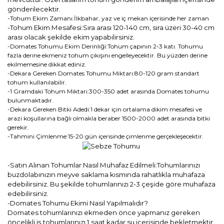
gönderilecektir.
-Tohum Ekim Zamanı:İlkbahar, yaz ve iç mekan içerisinde her zaman
-Tohum Ekim Mesafesi:Sıra arası 120-140 cm, sıra üzeri 30-40 cm
arası olacak şekilde ekim yapabilirsiniz.
-Domates Tohumu Ekim Derinliği:Tohum çapının 2-3 katı. Tohumu
fazla derine ekmeniz tohum çıkışını engelleyecektir. Bu yüzden derine
ekilmemesine dikkat ediniz.
-Dekara Gereken Domates Tohumu Miktarı:80-120 gram standart
tohum kullanılabilir.
-1 Gramdaki Tohum Miktarı:300-350 adet arasında Domates tohumu
bulunmaktadır.
-Dekara Gereken Bitki Adedi:1 dekar için ortalama dikim mesafesi ve
arazi koşullarına bağlı olmakla beraber 1500-2000 adet arasında bitki
gerekir.
-Tahmini Çimlenme:15-20 gün içerisinde çimlenme gerçekleşecektir.
-Satın Alınan Tohumlar Nasıl Muhafaz Edilmeli:Tohumlarınızı
buzdolabınızın meyve saklama kısmında rahatlıkla muhafaza
edebilirsiniz. Bu şekilde tohumlarınızı 2-3 çeşide göre muhafaza
edebilirsiniz.
-Domates Tohumu Ekimi Nasıl Yapılmalıdır?
Domates tohumlarınızı ekmeden önce yapmanız gereken
öncelikli iş tohumlarınızı 1 saat kadar su içerisinde bekletmektir.