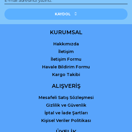
Yorum Yaz
Ürün resmi kalitesiz, bozuk veya görüntülenemiyor.
Ürün açıklamasında eksik bilgiler bulunuyor.
KAYDOL
Ürün bilgilerinde hatalar bulunuyor.
Ürün fiyatı diğer sitelerden daha pahalı.
KURUMSAL
Bu ürüne benzer farklı alternatifler olmalı.
Hakkımızda
İletişim
İletişim Formu
Havale Bildirim Formu
Kargo Takibi
Gönder
ALIŞVERİŞ
Mesafeli Satış Sözleşmesi
Gizlilik ve Güvenlik
İptal ve İade Şartları
Kişisel Veriler Politikası
ÜYELİK