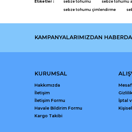
Etiketler :
sebze tohumu
sebze tohumu a
Ürün fiyatı diğer sitelerden daha pahalı.
sebze tohumu çimlendirme
se
Bu ürüne benzer farklı alternatifler olmalı.
KAMPANYALARIMIZDAN HABERDA
KURUMSAL
ALIŞ
Hakkımızda
Mesafe
İletişim
Gizlil
İletişim Formu
İptal 
Havale Bildirim Formu
Kişisel
Kargo Takibi