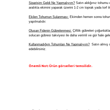
Siparişim Geldi Ne Yapmalıyım?
Satın aldığınız tohumu e
aralıkta ekimini yaparak üzerini 1-2 cm toprak yada torf il
Ekilen Tohumun Sulanması:
Ekimden hemen sonra tohumla
yapılmalıdır.
Oluşan Fidenin Gübrelenmesi:
Çiftlik gübreleri çoğunlukla
solucan gübresi takviyesi ile daha verimli ve gür hale gele
K
ullanmadığım Tohumları Ne Yapmalıyım?
Satın almış o
edebilirsiniz.
Önemli Not: Ürün görselleri temsilidir.
Bu ürünün fiyat bilgisi, resim, ürün açıklamaların
Görüş ve önerileriniz için teşekkür ederiz.
Ürün resmi kalitesiz, bozuk veya görüntülenemiyo
Ürün açıklamasında eksik bilgiler bulunuyor.
Ürün bilgilerinde hatalar bulunuyor.