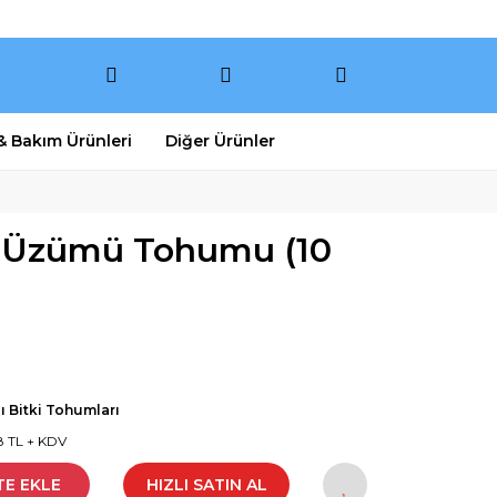
 & Bakım Ürünleri
Diğer Ürünler
k Üzümü Tohumu (10
lı Bitki Tohumları
8 TL + KDV
TE EKLE
HIZLI SATIN AL