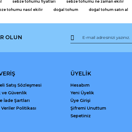
l
sebze tohumu fiyatları
sebze tohumu ne zaman ekilir
bze tohumu nasıl ekilir
doğal tohum
doğal tohum satın al
R OLUN
Gönder
VERİŞ
ÜYELİK
li Satış Sözleşmesi
Hesabım
ik ve Güvenlik
Yeni Üyelik
ve İade Şartları
Üye Girişi
 Veriler Politikası
Şifremi Unuttum
Sepetiniz