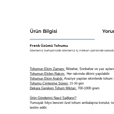
Ürün Bilgisi
Yoru
Frenk Üzümü
Tohumu
İsterseniz bahçenizde isterseniz iç mekan içerisinde saksıda
Tohumun Ekim Zamanı:
İlkbahar, Sonbahar ve yaz ayların
Tohumun Ekilen Rakım:
Her rakımda dikimi yapılabilir
.
Tohumun Ekim Aralığı:
Araziye yapılan ekimlerde tohum s
Tohumu Çimlenme Süresi:
gün
15-30
Dekara Gereken Tohum Miktarı:
700-1000 gram
Ürün Gönderimi Nasıl Sağlanır?
Yumuşak folyo benzeri özel tohum ambalajına konulur, toh
teslim edilir.