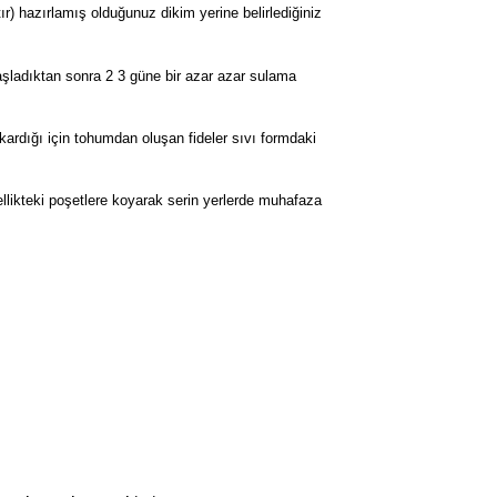
r) hazırlamış olduğunuz dikim yerine belirlediğiniz
şladıktan sonra 2 3 güne bir azar azar sulama
çıkardığı için tohumdan oluşan fideler sıvı formdaki
ellikteki poşetlere koyarak serin yerlerde muhafaza
rak tarafımıza iletebilirsiniz.