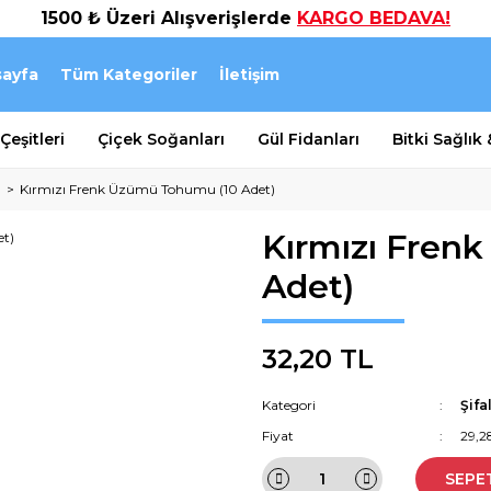
1500 ₺ Üzeri Alışverişlerde
KARGO BEDAVA!
ayfa
Tüm Kategoriler
İletişim
eşitleri
Çiçek Soğanları
Gül Fidanları
Bitki Sağlık
ı
Kırmızı Frenk Üzümü Tohumu (10 Adet)
Kırmızı Fren
Adet)
32,20 TL
Kategori
Şifa
Fiyat
29,2
SEPE