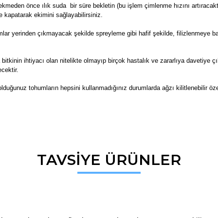
kmeden önce ılık suda bir süre bekletin (bu işlem çimlenme hızını artıracaktı
e kapatarak ekimini sağlayabilirsiniz.
r yerinden çıkmayacak şekilde spreyleme gibi hafif şekilde, filizlenmeye ba
 bitkinin ihtiyacı olan nitelikte olmayıp birçok hastalık ve zararlıya davetiye 
cektir.
lduğunuz tohumların hepsini kullanmadığınız durumlarda ağzı kilitlenebilir öz
da ve diğer konularda yetersiz gördüğünüz noktaları öneri formunu kullana
TAVSİYE ÜRÜNLER
Bu ürüne ilk yorumu siz yapın!
r.
Yorum Yaz