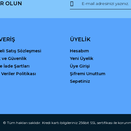
R OLUN
VERİŞ
ÜYELİK
li Satış Sözleşmesi
Hesabım
ik ve Güvenlik
Yeni Üyelik
Gönder
ve İade Şartları
Üye Girişi
 Veriler Politikası
Şifremi Unuttum
Sepetiniz
© Tüm hakları saklıdır. Kredi kartı bilgileriniz 256bit SSL sertifikası ile korun