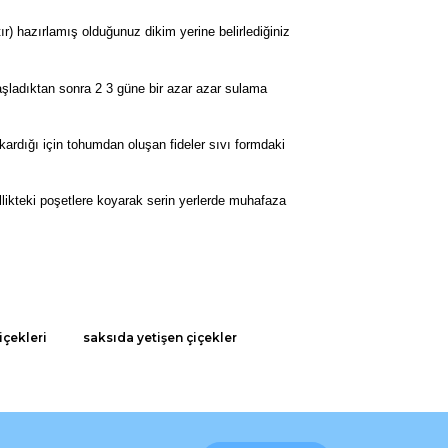
r) hazırlamış olduğunuz dikim yerine belirlediğiniz
şladıktan sonra 2 3 güne bir azar azar sulama
çıkardığı için tohumdan oluşan fideler sıvı formdaki
llikteki poşetlere koyarak serin yerlerde muhafaza
rak tarafımıza iletebilirsiniz.
içekleri
saksıda yetişen çiçekler