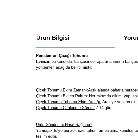
Ürün Bilgisi
Yoru
Penstemon Çiçeği Tohumu
Evinizin balkonunda, bahçesinde, apartmanınızın bahçesind
yöntemleri aşağıda belirtilmiştir.
Çiçek Tohumu Ekim Zamanı:
Açık alanda baharla beraber
Çiçek Tohumu Ekilen Rakım:
Her rakımda dikimi yapılabil
Çiçek Tohumu Tohumu Ekim Aralığı:
Araziye yapılan ekim
Çiçek Tohumu Çimlenme Süresi:
7-14
gün
Ürün Gönderimi Nasıl Sağlanır?
Yumuşak folyo benzeri özel tohum ambalajına konulur, toh
teslim edilir.