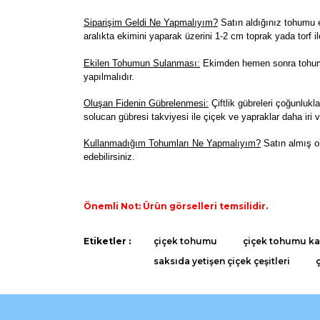
Siparişim Geldi Ne Yapmalıyım?
Satın aldığınız tohumu e
aralıkta ekimini yaparak üzerini 1-2 cm toprak yada torf il
Ekilen Tohumun Sulanması:
Ekimden hemen sonra tohumla
yapılmalıdır.
Oluşan Fidenin Gübrelenmesi:
Çiftlik gübreleri çoğunlukla
solucan gübresi takviyesi ile çiçek ve yapraklar daha iri v
K
ullanmadığım Tohumları Ne Yapmalıyım?
Satın almış o
edebilirsiniz.
Önemli Not: Ürün görselleri temsilidir.
Bu ürünün fiyat bilgisi, resim, ürün açıklamaların
Etiketler :
çiçek tohumu
çiçek tohumu kaç
Görüş ve önerileriniz için teşekkür ederiz.
saksıda yetişen çiçek çeşitleri
Ürün resmi kalitesiz, bozuk veya görüntülenemiyo
Ürün açıklamasında eksik bilgiler bulunuyor.