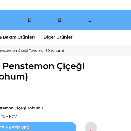
 & Bakım Ürünleri
Diğer Ürünler
 Penstemon Çiçeği Tohumu (50 tohum)
i Penstemon Çiçeği
tohum)
stemon Çiçeği Tohumu
2 TL + KDV
CE HABER VER