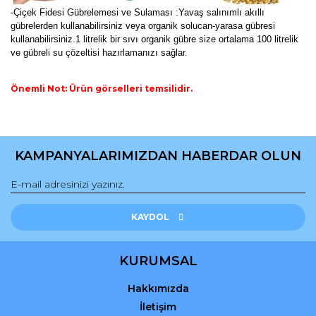
-Çiçek Fidesi Gübrelemesi ve Sulaması :Yavaş salınımlı akıllı
gübrelerden kullanabilirsiniz veya organik solucan-yarasa gübresi
kullanabilirsiniz.1 litrelik bir sıvı organik gübre size ortalama 100 litrelik
ve gübreli su çözeltisi hazırlamanızı sağlar.
Önemli Not: Ürün görselleri temsilidir.
Bu ürünün fiyat bilgisi, resim, ürün açıklamalarında ve diğer
konularda yetersiz gördüğünüz noktaları öneri formunu
Bu ürüne ilk yorumu siz yapın!
kullanarak tarafımıza iletebilirsiniz.
KAMPANYALARIMIZDAN HABERDAR OLUN
Görüş ve önerileriniz için teşekkür ederiz.
Yorum Yaz
Ürün resmi kalitesiz, bozuk veya görüntülenemiyor.
Ürün açıklamasında eksik bilgiler bulunuyor.
KAYDOL
Ürün bilgilerinde hatalar bulunuyor.
Ürün fiyatı diğer sitelerden daha pahalı.
KURUMSAL
Bu ürüne benzer farklı alternatifler olmalı.
Hakkımızda
İletişim