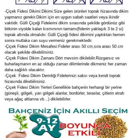
-Çiçek Fidesi Dikimi:
Dikimi:Size gelen ürünleri toprak hizasında dikim
yapmanız gerekir.Dikim için en uygun sabah saatleri veya ikindir
vaktidir. Gülli Çiçeği Fidelerini dikim sırasında şekilde gördünüz gibi
bitkinin viyolde kalan kısmınının tamamı(fidenin yaklaşık 3 te 2 si)
toprak altında olmalıdır. Gülli Çiçeği fidesi dikimini yaptıktan hemen
sonra mutlaka can suyu vermeniz gerekmektedir.
-Çiçek Fidesi Dikim Mesafesi:Fideler arası 50 cm,sıra arası 50 cm
olacak şekilde dikebilirsiniz.
-Çiçek Fidesi Dikim Zamanı:Dört mevsim dikilebilir.Rüzgarsız ve
buharlaşmanın en az olduğu zaman dilimlerinde dikmeniz her zaman
daha sağlıklı olacaktır.
-Çiçek Fidesi Dikim Derinliği:Fidelerinizi saksı veya kendi toprak
hizasında dikebilirsiniz.
-Çiçek Fidesi Dikim Yerleri:Genellikle bahçenin herhangi bir yerine
(güneşli, gölgeli, yarı gölgeli alanlar, bordürler, teraslar, çitlerin etrafı
veya ağaç altlarına vb…) dikilebilirler.