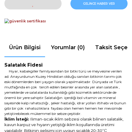
GELİNCE HABER VER
Ürün Bilgisi
Yorumlar (0)
Taksit Seçen
Salatalık Fidesi
Hıyar, kabakgiller familyasından bir bitki türü ve meyvesine verilen
ad. Anayurdunun Kuzey Hindistan olduğu sanılan bitkinin tarımı çok
eski dönemlerden beri yaygın olarak yapılmaktadır. Dünyada ve Türk
mutfağında en çok tercih edilen besinler arasında yer alan salatalık ,
yemeklerde ve salatalarda kullanıldığı gibi kozmetik sektöründe de
önemli bir yere sahiptir.Salatalığın içerdiği bol vitamin ve mineral
sayesinde kalp rahatsızlığı , şeker hastalığı, idrar yolları iltihabı ve bunun
gibi bir çok rahatsızlıklara faydası olan hemen hemen her mevsimde
yetiştirebilecek mükemmel bir sebze çeşitidir.
İklim İsteği:
Ilıman-sıcak iklim sebzesi olarak bilinen salatalık,
kavun karpuz ve hıyarın yetiştiği iklim koşullarında üretimi
yapılabilir. Bitkinin gelişimi için uygun sıcaklık 20-30
°C