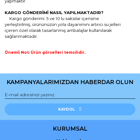
yapmaktır.
KARGO GÖNDERİMİ NASIL YAPILMAKTADIR?
Kargo gönderimi 5 ve 10 lu saksılar içerisine
yerleştirilmiş,
ürününüzün yola dayanımını artırıcı
su jelleri
içeren özel olarak tasarlanmış ambalajlar kullanılarak
sağlanmaktadır.
Önemli Not: Ürün görselleri temsilidir.
Bu ürünün fiyat bilgisi, resim, ürün açıklamalarında ve diğer
konularda yetersiz gördüğünüz noktaları öneri formunu
Bu ürüne ilk yorumu siz yapın!
kullanarak tarafımıza iletebilirsiniz.
KAMPANYALARIMIZDAN HABERDAR OLUN
Görüş ve önerileriniz için teşekkür ederiz.
Yorum Yaz
Ürün resmi kalitesiz, bozuk veya görüntülenemiyor.
Ürün açıklamasında eksik bilgiler bulunuyor.
KAYDOL
Ürün bilgilerinde hatalar bulunuyor.
Ürün fiyatı diğer sitelerden daha pahalı.
KURUMSAL
Bu ürüne benzer farklı alternatifler olmalı.