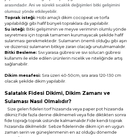
arasındadır. Ani ve sürekli sıcaklık değişimleri bitki gelişimini
olumsuz yönde etkileyebilir.
Toprak isteği:
Hobi amaçlı dikim cocopeat ve torfa
yapılabildiği gibi hafif bünyeli topraklara da yapılabilir.
Su isteği:
Bitki gelişiminin ve meyve veriminin olumlu yönde
seyretmesi için toprak tamamen kurumayacak şekilde hafif
sulanması gerekmektedir. Sulamanın önemli olduğu gibi aşırı
ve düzensiz sulamanın bitkiye zararı olacağı unutulmamalıdır.
Bitki Besleme:
Sıvı yarasa gübresi ve sıvı solucan gübresi
kullanımı ile elde edilen ürünlerin nicelik ve niteliğinde artış
sağlanabilir.
Dikim mesafesi:
Sıra üzeri 40-50cm, sıra arası 120-130 cm
olacak şekilde dikim yapılabilir.
Salatalık Fidesi Dikimi, Dikim Zamanı ve
Sulaması Nasıl Olmalıdır?
Size gelen fideleri torf hizasında veya paper pot hizasında
dikiniz.Fide fazla derine dikilmemeli veya fide diktikten sonra
fide toprağı toprak üstünde kalmamalıdır.Fide kendi toprak
hizasında dikilmelidir. Sebze fidelerinde dikim için en uygun
zaman serin ve güneşlenmenin en az olduğu dönemde