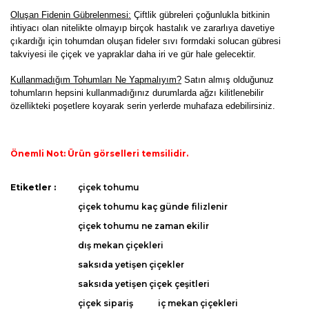
Oluşan Fidenin Gübrelenmesi:
Çiftlik gübreleri çoğunlukla bitkinin
ihtiyacı olan nitelikte olmayıp birçok hastalık ve zararlıya davetiye
çıkardığı için tohumdan oluşan fideler sıvı formdaki solucan gübresi
takviyesi ile çiçek ve yapraklar daha iri ve gür hale gelecektir.
K
ullanmadığım Tohumları Ne Yapmalıyım?
Satın almış olduğunuz
tohumların hepsini kullanmadığınız durumlarda ağzı kilitlenebilir
özellikteki poşetlere koyarak serin yerlerde muhafaza edebilirsiniz.
Önemli Not: Ürün görselleri temsilidir.
Bu ürünün fiyat bilgisi, resim, ürün açıklamalarında ve diğer
Etiketler :
çiçek tohumu
konularda yetersiz gördüğünüz noktaları öneri formunu
Bu ürüne ilk yorumu siz yapın!
çiçek tohumu kaç günde filizlenir
kullanarak tarafımıza iletebilirsiniz.
Görüş ve önerileriniz için teşekkür ederiz.
çiçek tohumu ne zaman ekilir
dış mekan çiçekleri
Yorum Yaz
Ürün resmi kalitesiz, bozuk veya görüntülenemiyor.
saksıda yetişen çiçekler
Ürün açıklamasında eksik bilgiler bulunuyor.
saksıda yetişen çiçek çeşitleri
Ürün bilgilerinde hatalar bulunuyor.
çiçek sipariş
iç mekan çiçekleri