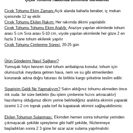
Çiçek Tohumu Ekim Zamanı:
Açık alanda baharla beraber, iç mekan
içerisinde 12 ay
ekilir.
Çiçek Tohumu Ekilen Rakım:
Her rakımda dikimi yapılabilir
.
Çiçek Tohumu Tohumu Ekim Aralığı:
Araziye yapılan ekimlerde tohum
arası 5 cm Sıra arası 5-10 cm, viyole yapılan ekimlerde her göze 2 en
fazla 3 tane tohum ekilerek yapılır
Çiçek Tohumu Çimlenme Süresi:
20-25
gün
Ürün Gönderimi Nasıl Sağlanır?
Yumuşak folyo benzeri özel tohum ambalajına konulur, tohum için
olumsuzluk meydana getiren hava, nem ve su gibi etmenlerden
korunarak adına doğru faturası ile birlikte kargo şirketine teslim edilir.
Siparişim Geldi Ne Yapmalıyım?
Satın aldığınız tohumu ekmeden önce
ılık suda bir süre bekletin (bu işlem çimlenme hızını artıracaktır)
hazırlamış olduğunuz dikim yerine belirlediğiniz aralıkta ekimini yaparak
üzerini 1-2 cm toprak yada torf ile kapatarak ekimini sağlayabilirsiniz.
Ekilen Tohumun Sulanması:
Ekimden hemen sonra tohumlar yerinden
çıkmayacak şekilde spreyleme gibi hafif şekilde, filizlenmeye
başladıktan sonra 2 3 güne bir azar azar sulama yapılmalıdır.