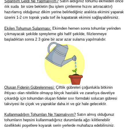
Siparişim Geldi Ne Yapmalıyım?
Satın aldığınız tohumu ekmeden önce
ılık suda bir süre bekletin (bu işlem çimlenme hızını artıracaktır)
hazırlamış olduğunuz dikim yerine belirlediğiniz aralıkta ekimini yaparak
üzerini 1-2 cm toprak yada torf ile kapatarak ekimini sağlayabilirsiniz.
Ekilen Tohumun Sulanması:
Ekimden hemen sonra tohumlar yerinden
çıkmayacak şekilde spreyleme gibi hafif şekilde, filizlenmeye
başladıktan sonra 2 3 güne bir azar azar sulama yapılmalıdır.
Oluşan Fidenin Gübrelenmesi:
Çiftlik gübreleri çoğunlukla bitkinin
ihtiyacı olan nitelikte olmayıp birçok hastalık ve zararlıya davetiye
çıkardığı için tohumdan oluşan fideler sıvı formdaki solucan gübresi
takviyesi ile çiçek ve yapraklar daha iri ve gür hale gelecektir.
K
ullanmadığım Tohumları Ne Yapmalıyım?
Satın almış olduğunuz
tohumların hepsini kullanmadığınız durumlarda ağzı kilitlenebilir
özellikteki poşetlere koyarak serin yerlerde muhafaza edebilirsiniz.