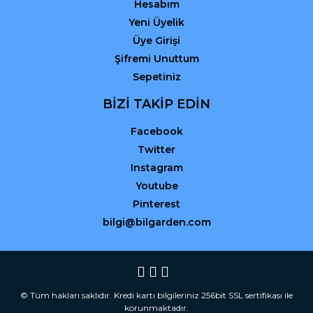
Hesabım
Yeni Üyelik
Üye Girişi
Şifremi Unuttum
Sepetiniz
BİZİ TAKİP EDİN
Facebook
Twitter
Instagram
Youtube
Pinterest
bilgi@bilgarden.com
© Tüm hakları saklıdır. Kredi kartı bilgileriniz 256bit SSL sertifikası ile
korunmaktadır.