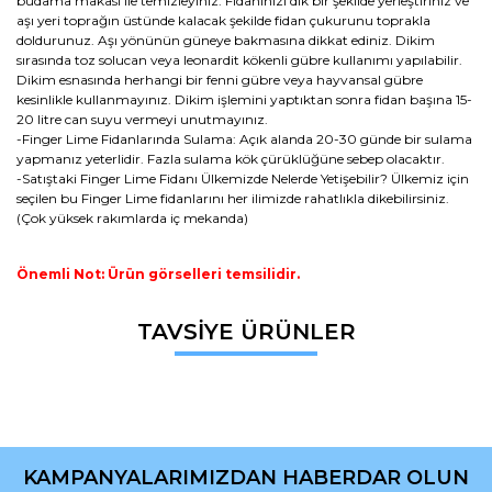
budama makası ile temizleyiniz. Fidanınızı dik bir şekilde yerleştiriniz ve
aşı yeri toprağın üstünde kalacak şekilde fidan çukurunu toprakla
doldurunuz. Aşı yönünün güneye bakmasına dikkat ediniz. Dikim
sırasında toz solucan veya leonardit kökenli gübre kullanımı yapılabilir.
Dikim esnasında herhangi bir fenni gübre veya hayvansal gübre
kesinlikle kullanmayınız. Dikim işlemini yaptıktan sonra fidan başına 15-
20 litre can suyu vermeyi unutmayınız.
-Finger Lime Fidanlarında Sulama: Açık alanda 20-30 günde bir sulama
yapmanız yeterlidir. Fazla sulama kök çürüklüğüne sebep olacaktır.
-Satıştaki Finger Lime Fidanı Ülkemizde Nelerde Yetişebilir? Ülkemiz için
seçilen bu Finger Lime fidanlarını her ilimizde rahatlıkla dikebilirsiniz.
(Çok yüksek rakımlarda iç mekanda)
Önemli Not: Ürün görselleri temsilidir.
Bu ürünün fiyat bilgisi, resim, ürün açıklamalarında ve diğer
TAVSİYE ÜRÜNLER
konularda yetersiz gördüğünüz noktaları öneri formunu
Bu ürüne ilk yorumu siz yapın!
kullanarak tarafımıza iletebilirsiniz.
Görüş ve önerileriniz için teşekkür ederiz.
Yorum Yaz
Ürün resmi kalitesiz, bozuk veya görüntülenemiyor.
Ürün açıklamasında eksik bilgiler bulunuyor.
KAMPANYALARIMIZDAN HABERDAR OLUN