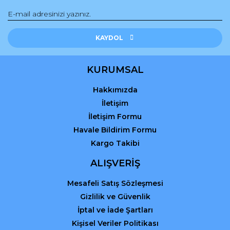
Ürün bilgilerinde hatalar bulunuyor.
Ürün fiyatı diğer sitelerden daha pahalı.
Bu ürüne benzer farklı alternatifler olmalı.
KAYDOL
KURUMSAL
Hakkımızda
Gönder
İletişim
İletişim Formu
Havale Bildirim Formu
Kargo Takibi
ALIŞVERİŞ
Mesafeli Satış Sözleşmesi
Gizlilik ve Güvenlik
İptal ve İade Şartları
Kişisel Veriler Politikası