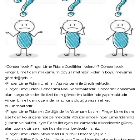
-Gönderilecek Finger Lime Fidanı Özellikleri Nelerdir? Gönderilecek
Finger Lime fidanı maksimum boyu 1 metredir. Fidanın boyu mevsime
göre değişebilir.
-Finger Lime Fidanı Üretimi: Aşı yöntemi ile üretilmektedir.
-Finger Lime Fidanı Gönderimi Nasıl Yapılmaktadır: Gönderiler anlaşmalı
olan kargo şirketleri ile özel fidan gönderim kolilerinde yapılmaktadır.
Finger Lime fidanı üzerinde hangi cins olduğu yazan etiket
bulunmaktadır.
-Finger Lime Fidanım Geldiğinde Ne Yapmam Lazım: Finger Lime fidanı
size fidan kolisi içerisinde gelmektedir.Koli içerisinde Finger Lime fidanınızı
çıkartın ve hafif sulayın.Fidan ilerleyen bir zamanda dikecekseniz güneş
alan toprak bir zeminde fidanlarınızı bekletebilirsiniz.
-Finger Lime Fidanı Mevsimsel Durumu: Herdem yeşildir.
-Tavsiye Edilen Dikim Yeri: Ülkemizde Finger Lime fidanlarını her bölgeye