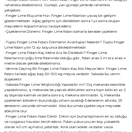
rahatlıkla dikebilirsiniz. Güneşli, yarı güneşli yerlerde rahatlıkla
yetişebilir.
-Finger Lime Büyüme Hızı: Finger Lime fidanları yavaş bir gelişim
göstermektedir. Ağaç gelişimi için dikildikten sonra 1 yıl sonra oluşan
meyvelerin kopartmanızı tavsiye ederiz.
-Çiçeklenme Dönemi: Finger Lime fidanı baharla beraber çiçeklenir.
-Tüplü Finger Lime Fidanı Dikmenin Avantajları Nelerdir? Tüplü Finger
Lime fidanı yılın 12 ayı boyunca dikilebilmektedir.
-Finger Lime Fidanı Kaç Metre Ara İle Dikilebilir? Finger Lime
fidanlarınızı çoğu lime fidanında olduğu gibi , fidan arası 2 m sıra arası 4
metre olacak şekilde dikebilirsiniz.
-Verime Geçmiş Bir Finger Lime Fidanı Kaç Kilo Meyve Verir: Finger Lime
fidanı tarlada ağaç başı 50-100 kg meyve verebilir. Saksıda bu verim
düşecektir.
-Saksıda Finger Lime Yetiştiriciliği Yapılabilir mi? Dış mekanda kesinlikle
yapabilirsiniz, iç mekanda ise yaprak döktükten sonra kışın bitki en az 2
ay dışarıda kalmalı ve daha sonra iç mekana alınmalıdır. İç mekanda
çiçeklenen bitkilerin bulunduğu ortam sıcaklığı 5 derecenin altında, 25
derecenin üstünde olmamalıdır. Aksi durumda çiçekte veya meyvede
dökülme olur.
-Finger Lime Fidanı Nasıl Dikilir: Dikim için buharlaşmanın en az olduğu
ve rüzgarsız havaları tercih ediniz. Fidan çukurunu en boy yükseklik
olarak 40 cm açmanız yeterlidir. Kırık olan kökler ve dallar varsa