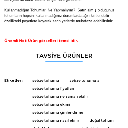
K
ullanmadığım Tohumları Ne Yapmalıyım?
Satın almış olduğunuz
tohumların hepsini kullanmadığınız durumlarda ağzı kilitlenebilir
özellikteki poşetlere koyarak serin yerlerde muhafaza edebilirsiniz.
Önemli Not: Ürün görselleri temsilidir.
Bu ürünün fiyat bilgisi, resim, ürün açıklamalarında ve diğer
TAVSİYE ÜRÜNLER
konularda yetersiz gördüğünüz noktaları öneri formunu
Bu ürüne ilk yorumu siz yapın!
kullanarak tarafımıza iletebilirsiniz.
Görüş ve önerileriniz için teşekkür ederiz.
Yorum Yaz
Etiketler :
sebze tohumu
sebze tohumu al
Ürün resmi kalitesiz, bozuk veya görüntülenemiyor.
sebze tohumu fiyatları
Ürün açıklamasında eksik bilgiler bulunuyor.
sebze tohumu ne zaman ekilir
Ürün bilgilerinde hatalar bulunuyor.
sebze tohumu ekimi
Ürün fiyatı diğer sitelerden daha pahalı.
sebze tohumu çimlendirme
Bu ürüne benzer farklı alternatifler olmalı.
sebze tohumu nasıl ekilir
doğal tohum