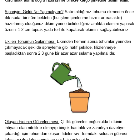
korunarak adına doğru faturası ile birlikte kargo şirketine teslim edilir.
Siparişim Geldi Ne Yapmalıyım?
Satın aldığınız tohumu ekmeden önce
ılık suda bir süre bekletin (bu işlem çimlenme hızını artıracaktır)
hazırlamış olduğunuz dikim yerine belirlediğiniz aralıkta ekimini yaparak
üzerini 1-2 cm toprak yada torf ile kapatarak ekimini sağlayabilirsiniz.
Ekilen Tohumun Sulanması:
Ekimden hemen sonra tohumlar yerinden
çıkmayacak şekilde spreyleme gibi hafif şekilde, filizlenmeye
başladıktan sonra 2 3 güne bir azar azar sulama yapılmalıdır.
Oluşan Fidenin Gübrelenmesi:
Çiftlik gübreleri çoğunlukla bitkinin
ihtiyacı olan nitelikte olmayıp birçok hastalık ve zararlıya davetiye
çıkardığı için tohumdan oluşan fideler sıvı formdaki solucan gübresi
takviyesi ile daha verimli ve gür hale gelecektir.